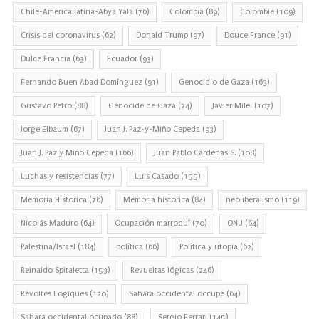
Chile-America latina-Abya Yala
(76)
Colombia
(89)
Colombie
(109)
Crisis del coronavirus
(62)
Donald Trump
(97)
Douce France
(91)
Dulce Francia
(63)
Ecuador
(93)
Fernando Buen Abad Domínguez
(91)
Genocidio de Gaza
(163)
Gustavo Petro
(88)
Génocide de Gaza
(74)
Javier Milei
(107)
Jorge Elbaum
(67)
Juan J. Paz-y-Miño Cepeda
(93)
Juan J. Paz y Miño Cepeda
(166)
Juan Pablo Cárdenas S.
(108)
Luchas y resistencias
(77)
Luis Casado
(155)
Memoria Historica
(76)
Memoria histórica
(84)
neoliberalismo
(119)
Nicolás Maduro
(64)
Ocupación marroquí
(70)
ONU
(64)
Palestina/Israel
(184)
política
(66)
Política y utopia
(62)
Reinaldo Spitaletta
(153)
Revueltas lógicas
(246)
Révoltes Logiques
(120)
Sahara occidental occupé
(64)
Sahara occidental ocupado
(88)
Sergio Ferrari
(145)