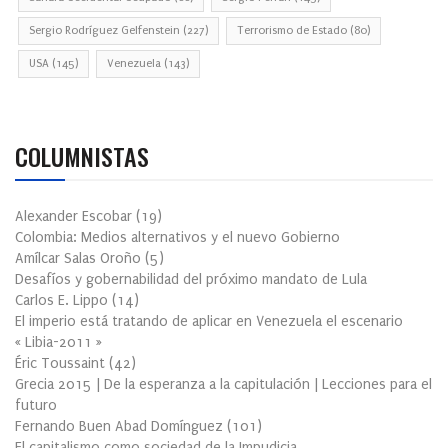
Sergio Rodríguez Gelfenstein
(227)
Terrorismo de Estado
(80)
USA
(145)
Venezuela
(143)
COLUMNISTAS
Alexander Escobar
(
19
)
Colombia: Medios alternativos y el nuevo Gobierno
Amílcar Salas Oroño
(
5
)
Desafíos y gobernabilidad del próximo mandato de Lula
Carlos E. Lippo
(
14
)
El imperio está tratando de aplicar en Venezuela el escenario
« Libia-2011 »
Éric Toussaint
(
42
)
Grecia 2015 | De la esperanza a la capitulación | Lecciones para el
futuro
Fernando Buen Abad Domínguez
(
101
)
El capitalismo como sociedad de la Impudicia