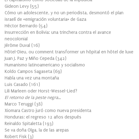
Gideon Levy
(
55
)
Cómo un adolescente, y no un periodista, desmontó el plan
israelí de «emigración voluntaria» de Gaza
Héctor Bernardo
(
54
)
Insurrección en Bolivia: una trinchera contra el avance
neocolonial
Jérôme Duval
(
16
)
Hôtel-Dieu, ou comment transformer un hôpital en hôtel de luxe
Juan J. Paz y Miño Cepeda
(
342
)
Humanismo latinoamericano y socialismo
Koldo Campos Sagaseta
(
69
)
Había una vez una montaña
Luis Casado
(
161
)
Lili Marleen oder Horst-Wessel-Lied?
El retorno de la peste negra…
Marco Teruggi
(
38
)
Xiomara Castro juró como nueva presidenta
Honduras: el regreso 12 años después
Reinaldo Spitaletta
(
193
)
Se va doña Olga, la de las arepas
Robert Fisk
(
3
)