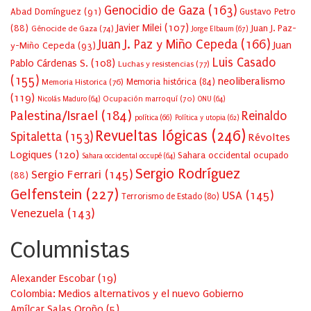
Genocidio de Gaza
(163)
Abad Domínguez
(91)
Gustavo Petro
Javier Milei
(107)
(88)
Juan J. Paz-
Génocide de Gaza
(74)
Jorge Elbaum
(67)
Juan J. Paz y Miño Cepeda
(166)
Juan
y-Miño Cepeda
(93)
Luis Casado
Pablo Cárdenas S.
(108)
Luchas y resistencias
(77)
(155)
neoliberalismo
Memoria Historica
(76)
Memoria histórica
(84)
(119)
Ocupación marroquí
(70)
Nicolás Maduro
(64)
ONU
(64)
Palestina/Israel
(184)
Reinaldo
política
(66)
Política y utopia
(62)
Revueltas lógicas
(246)
Spitaletta
(153)
Révoltes
Logiques
(120)
Sahara occidental ocupado
Sahara occidental occupé
(64)
Sergio Rodríguez
Sergio Ferrari
(145)
(88)
Gelfenstein
(227)
USA
(145)
Terrorismo de Estado
(80)
Venezuela
(143)
Columnistas
Alexander Escobar
(
19
)
Colombia: Medios alternativos y el nuevo Gobierno
Amílcar Salas Oroño
(
5
)