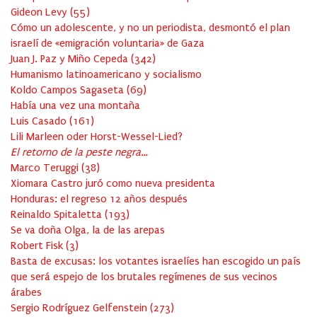
Gideon Levy
(
55
)
Cómo un adolescente, y no un periodista, desmontó el plan
israelí de «emigración voluntaria» de Gaza
Juan J. Paz y Miño Cepeda
(
342
)
Humanismo latinoamericano y socialismo
Koldo Campos Sagaseta
(
69
)
Había una vez una montaña
Luis Casado
(
161
)
Lili Marleen oder Horst-Wessel-Lied?
El retorno de la peste negra…
Marco Teruggi
(
38
)
Xiomara Castro juró como nueva presidenta
Honduras: el regreso 12 años después
Reinaldo Spitaletta
(
193
)
Se va doña Olga, la de las arepas
Robert Fisk
(
3
)
Basta de excusas: los votantes israelíes han escogido un país
que será espejo de los brutales regímenes de sus vecinos
árabes
Sergio Rodríguez Gelfenstein
(
273
)