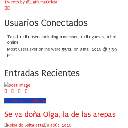
Tweets by @LaPlumaOficial
Usuarios Conectados
Total
1 181
users including
0
member,
1 181
guests,
0
bot
online
Most users ever online were
9512
, on 8 mai, 2026 @ 3:59
pm
Entradas Recientes
Éditoriaux et Opinions
Se va doña Olga, la de las arepas
Author
Posted
Reinaldo Spitaletta
8 août, 2026