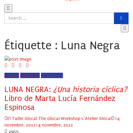
Étiquette :
Luna Negra
Culture
Education
Littérature
LUNA NEGRA:
¿Una historia cíclica?
Libro de Marta Lucía Fernández
Espinosa
Author
Posted
El Taller Glocal The Glocal Workshop L'Atelier Glocal
14
on
novembre, 2022
14 novembre, 2022
2955