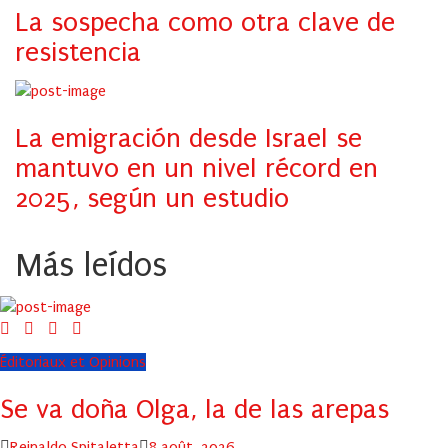
La sospecha como otra clave de
resistencia
La emigración desde Israel se
mantuvo en un nivel récord en
2025, según un estudio
Más leídos
Éditoriaux et Opinions
Se va doña Olga, la de las arepas
Author
Posted
Reinaldo Spitaletta
8 août, 2026