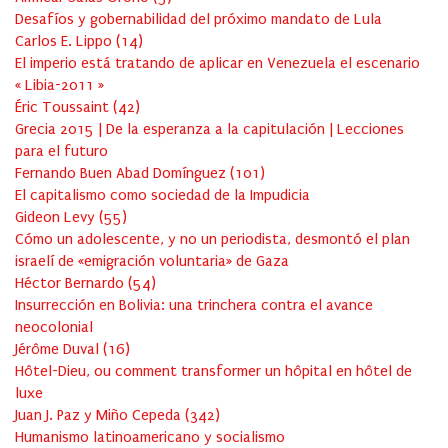
Desafíos y gobernabilidad del próximo mandato de Lula
Carlos E. Lippo
(
14
)
El imperio está tratando de aplicar en Venezuela el escenario
« Libia-2011 »
Éric Toussaint
(
42
)
Grecia 2015 | De la esperanza a la capitulación | Lecciones
para el futuro
Fernando Buen Abad Domínguez
(
101
)
El capitalismo como sociedad de la Impudicia
Gideon Levy
(
55
)
Cómo un adolescente, y no un periodista, desmontó el plan
israelí de «emigración voluntaria» de Gaza
Héctor Bernardo
(
54
)
Insurrección en Bolivia: una trinchera contra el avance
neocolonial
Jérôme Duval
(
16
)
Hôtel-Dieu, ou comment transformer un hôpital en hôtel de
luxe
Juan J. Paz y Miño Cepeda
(
342
)
Humanismo latinoamericano y socialismo