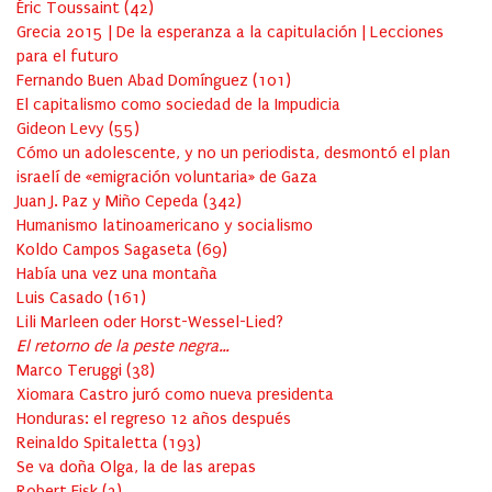
Éric Toussaint
(
42
)
Grecia 2015 | De la esperanza a la capitulación | Lecciones
para el futuro
Fernando Buen Abad Domínguez
(
101
)
El capitalismo como sociedad de la Impudicia
Gideon Levy
(
55
)
Cómo un adolescente, y no un periodista, desmontó el plan
israelí de «emigración voluntaria» de Gaza
Juan J. Paz y Miño Cepeda
(
342
)
Humanismo latinoamericano y socialismo
Koldo Campos Sagaseta
(
69
)
Había una vez una montaña
Luis Casado
(
161
)
Lili Marleen oder Horst-Wessel-Lied?
El retorno de la peste negra…
Marco Teruggi
(
38
)
Xiomara Castro juró como nueva presidenta
Honduras: el regreso 12 años después
Reinaldo Spitaletta
(
193
)
Se va doña Olga, la de las arepas
Robert Fisk
(
3
)