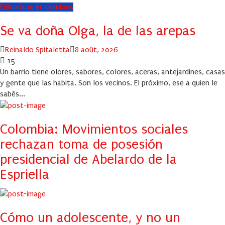
Éditoriaux et Opinions
Se va doña Olga, la de las arepas
Author
Posted
Reinaldo Spitaletta
8 août, 2026
on
15
Un barrio tiene olores, sabores, colores, aceras, antejardines, casas
y gente que las habita. Son los vecinos. El próximo, ese a quien le
sabés...
Colombia: Movimientos sociales
rechazan toma de posesión
presidencial de Abelardo de la
Espriella
Cómo un adolescente, y no un