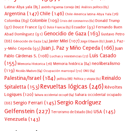
Latina-Abya yala
(85)
Andrés Figueroa Cornejo
(68)
Análisis político
(65)
Argentina
(147)
Chile
(146)
Chile-America latina-Abya Yala
(76)
Colombie
(109)
Colombia
(89)
Donald Trump
Crisis del coronavirus
(62)
(97)
Douce France
(91)
Ecuador
(93)
Fernando Buen
Dulce Francia
(63)
Genocidio de Gaza
(163)
Abad Domínguez
(91)
Gustavo Petro
Javier Milei
(107)
(88)
Juan J. Paz-
Génocide de Gaza
(74)
Jorge Elbaum
(67)
Juan J. Paz y Miño Cepeda
(166)
Juan
y-Miño Cepeda
(93)
Luis Casado
Pablo Cárdenas S.
(108)
Luchas y resistencias
(77)
(155)
neoliberalismo
Memoria Historica
(76)
Memoria histórica
(84)
(119)
Ocupación marroquí
(70)
Nicolás Maduro
(64)
ONU
(64)
Palestina/Israel
(184)
Reinaldo
política
(66)
Política y utopia
(62)
Revueltas lógicas
(246)
Spitaletta
(153)
Révoltes
Logiques
(120)
Sahara occidental ocupado
Sahara occidental occupé
(64)
Sergio Rodríguez
Sergio Ferrari
(145)
(88)
Gelfenstein
(227)
USA
(145)
Terrorismo de Estado
(80)
Venezuela
(143)