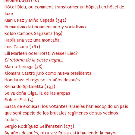
Jérôme Duval
(
16
)
Hôtel-Dieu, ou comment transformer un hôpital en hôtel de
luxe
Juan J. Paz y Miño Cepeda
(
342
)
Humanismo latinoamericano y socialismo
Koldo Campos Sagaseta
(
69
)
Había una vez una montaña
Luis Casado
(
161
)
Lili Marleen oder Horst-Wessel-Lied?
El retorno de la peste negra…
Marco Teruggi
(
38
)
Xiomara Castro juró como nueva presidenta
Honduras: el regreso 12 años después
Reinaldo Spitaletta
(
193
)
Se va doña Olga, la de las arepas
Robert Fisk
(
3
)
Basta de excusas: los votantes israelíes han escogido un país
que será espejo de los brutales regímenes de sus vecinos
árabes
Sergio Rodríguez Gelfenstein
(
273
)
85 años después, otra vez Rusia está haciendo la mayor