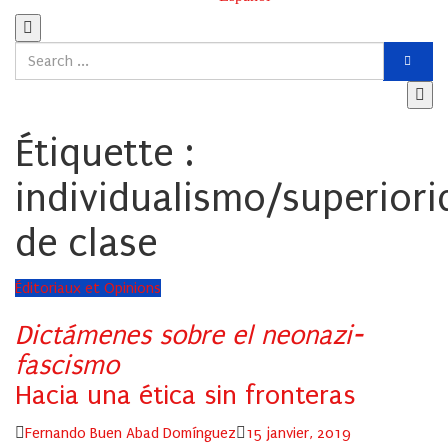
Étiquette :
individualismo/superiori
de clase
Éditoriaux et Opinions
Dictámenes sobre el neonazi-
fascismo
Hacia una ética sin fronteras
Author
Posted
Fernando Buen Abad Domínguez
15 janvier, 2019