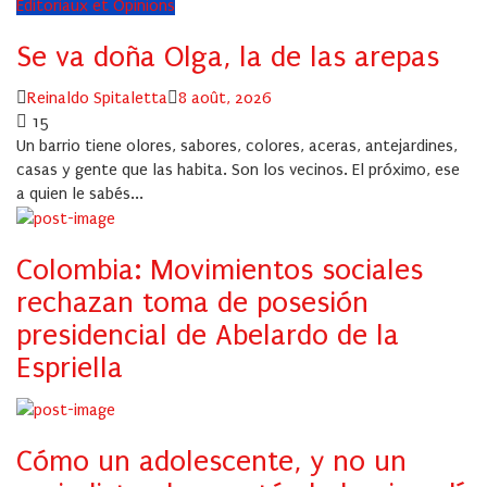
Éditoriaux et Opinions
Se va doña Olga, la de las arepas
Author
Posted
Reinaldo Spitaletta
8 août, 2026
on
15
Un barrio tiene olores, sabores, colores, aceras, antejardines,
casas y gente que las habita. Son los vecinos. El próximo, ese
a quien le sabés...
Colombia: Movimientos sociales
rechazan toma de posesión
presidencial de Abelardo de la
Espriella
Cómo un adolescente, y no un