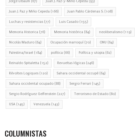
Jorge Elbaum
(67)
Juan J. Paz-y-Miño Cepeda
(93)
Juan J. Paz y Miño Cepeda
(166)
Juan Pablo Cárdenas S.
(108)
Luchas y resistencias
(77)
Luis Casado
(155)
Memoria Historica
(76)
Memoria histórica
(84)
neoliberalismo
(119)
Nicolás Maduro
(64)
Ocupación marroquí
(70)
ONU
(64)
Palestina/Israel
(184)
política
(66)
Política y utopia
(62)
Reinaldo Spitaletta
(152)
Revueltas lógicas
(246)
Révoltes Logiques
(120)
Sahara occidental occupé
(64)
Sahara occidental ocupado
(88)
Sergio Ferrari
(145)
Sergio Rodríguez Gelfenstein
(227)
Terrorismo de Estado
(80)
USA
(145)
Venezuela
(143)
COLUMNISTAS