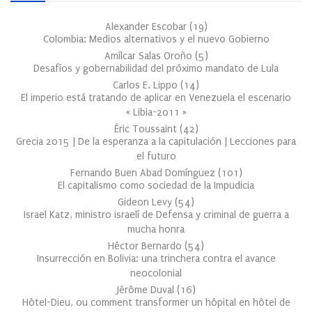
Alexander Escobar
(
19
)
Colombia: Medios alternativos y el nuevo Gobierno
Amílcar Salas Oroño
(
5
)
Desafíos y gobernabilidad del próximo mandato de Lula
Carlos E. Lippo
(
14
)
El imperio está tratando de aplicar en Venezuela el escenario
« Libia-2011 »
Éric Toussaint
(
42
)
Grecia 2015 | De la esperanza a la capitulación | Lecciones para
el futuro
Fernando Buen Abad Domínguez
(
101
)
El capitalismo como sociedad de la Impudicia
Gideon Levy
(
54
)
Israel Katz, ministro israelí de Defensa y criminal de guerra a
mucha honra
Héctor Bernardo
(
54
)
Insurrección en Bolivia: una trinchera contra el avance
neocolonial
Jérôme Duval
(
16
)
Hôtel-Dieu, ou comment transformer un hôpital en hôtel de