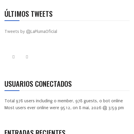
ÚLTIMOS TWEETS
Tweets by @LaPlumaOficial
USUARIOS CONECTADOS
Total
978
users including
0
member,
978
guests,
0
bot online
Most users ever online were
9512
, on 8 mai, 2026 @ 3:59 pm
ENTRADAS RECIENTES