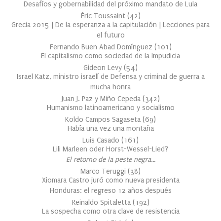
Desafíos y gobernabilidad del próximo mandato de Lula
Éric Toussaint
(
42
)
Grecia 2015 | De la esperanza a la capitulación | Lecciones para
el futuro
Fernando Buen Abad Domínguez
(
101
)
El capitalismo como sociedad de la Impudicia
Gideon Levy
(
54
)
Israel Katz, ministro israelí de Defensa y criminal de guerra a
mucha honra
Juan J. Paz y Miño Cepeda
(
342
)
Humanismo latinoamericano y socialismo
Koldo Campos Sagaseta
(
69
)
Había una vez una montaña
Luis Casado
(
161
)
Lili Marleen oder Horst-Wessel-Lied?
El retorno de la peste negra…
Marco Teruggi
(
38
)
Xiomara Castro juró como nueva presidenta
Honduras: el regreso 12 años después
Reinaldo Spitaletta
(
192
)
La sospecha como otra clave de resistencia