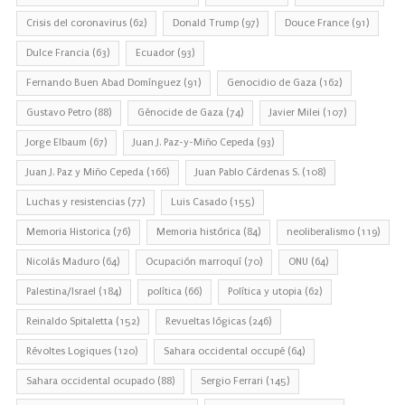
Crisis del coronavirus
(62)
Donald Trump
(97)
Douce France
(91)
Dulce Francia
(63)
Ecuador
(93)
Fernando Buen Abad Domínguez
(91)
Genocidio de Gaza
(162)
Gustavo Petro
(88)
Génocide de Gaza
(74)
Javier Milei
(107)
Jorge Elbaum
(67)
Juan J. Paz-y-Miño Cepeda
(93)
Juan J. Paz y Miño Cepeda
(166)
Juan Pablo Cárdenas S.
(108)
Luchas y resistencias
(77)
Luis Casado
(155)
Memoria Historica
(76)
Memoria histórica
(84)
neoliberalismo
(119)
Nicolás Maduro
(64)
Ocupación marroquí
(70)
ONU
(64)
Palestina/Israel
(184)
política
(66)
Política y utopia
(62)
Reinaldo Spitaletta
(152)
Revueltas lógicas
(246)
Révoltes Logiques
(120)
Sahara occidental occupé
(64)
Sahara occidental ocupado
(88)
Sergio Ferrari
(145)