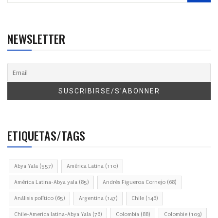
NEWSLETTER
ETIQUETAS/TAGS
Abya Yala
(557)
América Latina
(110)
América Latina-Abya yala
(85)
Andrés Figueroa Cornejo
(68)
Análisis político
(65)
Argentina
(147)
Chile
(146)
Chile-America latina-Abya Yala
(76)
Colombia
(88)
Colombie
(109)