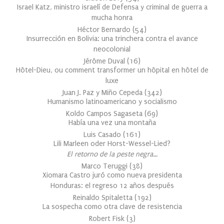
Israel Katz, ministro israelí de Defensa y criminal de guerra a
mucha honra
Héctor Bernardo
(
54
)
Insurrección en Bolivia: una trinchera contra el avance
neocolonial
Jérôme Duval
(
16
)
Hôtel-Dieu, ou comment transformer un hôpital en hôtel de
luxe
Juan J. Paz y Miño Cepeda
(
342
)
Humanismo latinoamericano y socialismo
Koldo Campos Sagaseta
(
69
)
Había una vez una montaña
Luis Casado
(
161
)
Lili Marleen oder Horst-Wessel-Lied?
El retorno de la peste negra…
Marco Teruggi
(
38
)
Xiomara Castro juró como nueva presidenta
Honduras: el regreso 12 años después
Reinaldo Spitaletta
(
192
)
La sospecha como otra clave de resistencia
Robert Fisk
(
3
)