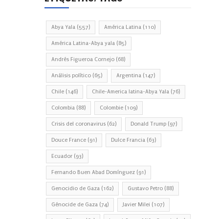
Abya Yala
(557)
América Latina
(110)
América Latina-Abya yala
(85)
Andrés Figueroa Cornejo
(68)
Análisis político
(65)
Argentina
(147)
Chile
(146)
Chile-America latina-Abya Yala
(76)
Colombia
(88)
Colombie
(109)
Crisis del coronavirus
(62)
Donald Trump
(97)
Douce France
(91)
Dulce Francia
(63)
Ecuador
(93)
Fernando Buen Abad Domínguez
(91)
Genocidio de Gaza
(162)
Gustavo Petro
(88)
Génocide de Gaza
(74)
Javier Milei
(107)