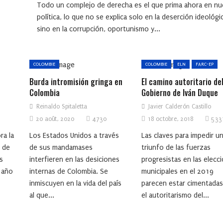
Todo un complejo de derecha es el que prima ahora en nu
política, lo que no se explica solo en la deserción ideológi
sino en la corrupción, oportunismo y...
COLOMBIE
COLOMBIE
ELN
FARC-EP
Burda intromisión gringa en
El camino autoritario de
Colombia
Gobierno de Iván Duque
Reinaldo Spitaletta
Javier Calderón Castillo
20 août, 2020
4730
18 octobre, 2018
533
ra la
Los Estados Unidos a través
Las claves para impedir u
n de
de sus mandamases
triunfo de las fuerzas
s
interfieren en las desiciones
progresistas en las elecc
 año
internas de Colombia. Se
municipales en el 2019
inmiscuyen en la vida del país
parecen estar cimentadas
al que...
el autoritarismo del...