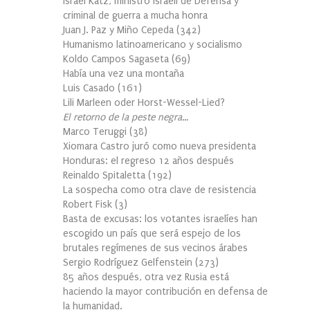
Israel Katz, ministro israelí de Defensa y
criminal de guerra a mucha honra
Juan J. Paz y Miño Cepeda
(
342
)
Humanismo latinoamericano y socialismo
Koldo Campos Sagaseta
(
69
)
Había una vez una montaña
Luis Casado
(
161
)
Lili Marleen oder Horst-Wessel-Lied?
El retorno de la peste negra…
Marco Teruggi
(
38
)
Xiomara Castro juró como nueva presidenta
Honduras: el regreso 12 años después
Reinaldo Spitaletta
(
192
)
La sospecha como otra clave de resistencia
Robert Fisk
(
3
)
Basta de excusas: los votantes israelíes han
escogido un país que será espejo de los
brutales regímenes de sus vecinos árabes
Sergio Rodríguez Gelfenstein
(
273
)
85 años después, otra vez Rusia está
haciendo la mayor contribución en defensa de
la humanidad.