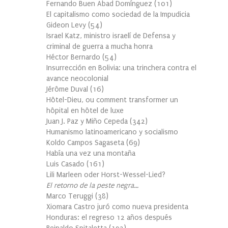
Fernando Buen Abad Domínguez
(
101
)
El capitalismo como sociedad de la Impudicia
Gideon Levy
(
54
)
Israel Katz, ministro israelí de Defensa y
criminal de guerra a mucha honra
Héctor Bernardo
(
54
)
Insurrección en Bolivia: una trinchera contra el
avance neocolonial
Jérôme Duval
(
16
)
Hôtel-Dieu, ou comment transformer un
hôpital en hôtel de luxe
Juan J. Paz y Miño Cepeda
(
342
)
Humanismo latinoamericano y socialismo
Koldo Campos Sagaseta
(
69
)
Había una vez una montaña
Luis Casado
(
161
)
Lili Marleen oder Horst-Wessel-Lied?
El retorno de la peste negra…
Marco Teruggi
(
38
)
Xiomara Castro juró como nueva presidenta
Honduras: el regreso 12 años después