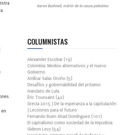
estra
Aaron Bushnell, mártir de la causa palestina
ca
COLUMNISTAS
l
Alexander Escobar
(
19
)
Colombia: Medios alternativos y el nuevo
Gobierno
1
Amílcar Salas Oroño
(
5
)
n
Desafíos y gobernabilidad del próximo
mandato de Lula
iones
Éric Toussaint
(
42
)
Grecia 2015 | De la esperanza a la capitulación
| Lecciones para el futuro
 en
Fernando Buen Abad Domínguez
(
101
)
El capitalismo como sociedad de la Impudicia
Gideon Levy
(
54
)