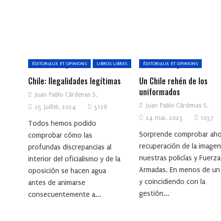
ÉDITORIAUX ET OPINIONS
LIBROS LIBRES
ÉDITORIAUX ET OPINIONS
Chile: Ilegalidades legítimas
Un Chile rehén de los
uniformados
Juan Pablo Cárdenas S.
Juan Pablo Cárdenas S.
25 juillet, 2024
3126
24 mai, 2023
1037
Todos hemos podido
Sorprende comprobar aho
comprobar cómo las
recuperación de la image
profundas discrepancias al
nuestras policías y Fuerza
interior del oficialismo y de la
Armadas. En menos de un
oposición se hacen agua
y coincidiendo con la
antes de animarse
gestión...
consecuentemente a...