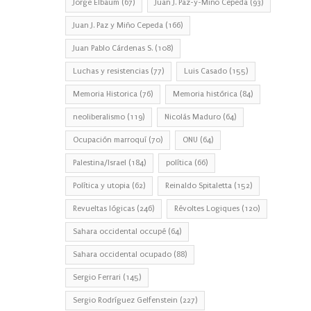
Jorge Elbaum
(67)
Juan J. Paz-y-Miño Cepeda
(93)
Juan J. Paz y Miño Cepeda
(166)
Juan Pablo Cárdenas S.
(108)
Luchas y resistencias
(77)
Luis Casado
(155)
Memoria Historica
(76)
Memoria histórica
(84)
neoliberalismo
(119)
Nicolás Maduro
(64)
Ocupación marroquí
(70)
ONU
(64)
Palestina/Israel
(184)
política
(66)
Política y utopia
(62)
Reinaldo Spitaletta
(152)
Revueltas lógicas
(246)
Révoltes Logiques
(120)
Sahara occidental occupé
(64)
Sahara occidental ocupado
(88)
Sergio Ferrari
(145)
Sergio Rodríguez Gelfenstein
(227)