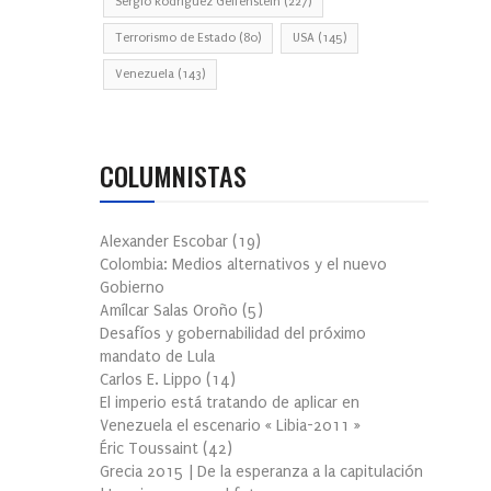
Sergio Rodríguez Gelfenstein
(227)
Terrorismo de Estado
(80)
USA
(145)
Venezuela
(143)
COLUMNISTAS
Alexander Escobar
(
19
)
Colombia: Medios alternativos y el nuevo
Gobierno
Amílcar Salas Oroño
(
5
)
Desafíos y gobernabilidad del próximo
mandato de Lula
Carlos E. Lippo
(
14
)
El imperio está tratando de aplicar en
Venezuela el escenario « Libia-2011 »
Éric Toussaint
(
42
)
Grecia 2015 | De la esperanza a la capitulación