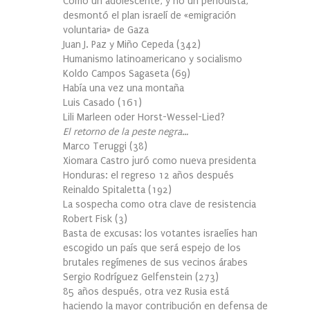
Cómo un adolescente, y no un periodista,
desmontó el plan israelí de «emigración
voluntaria» de Gaza
Juan J. Paz y Miño Cepeda
(
342
)
Humanismo latinoamericano y socialismo
Koldo Campos Sagaseta
(
69
)
Había una vez una montaña
Luis Casado
(
161
)
Lili Marleen oder Horst-Wessel-Lied?
El retorno de la peste negra…
Marco Teruggi
(
38
)
Xiomara Castro juró como nueva presidenta
Honduras: el regreso 12 años después
Reinaldo Spitaletta
(
192
)
La sospecha como otra clave de resistencia
Robert Fisk
(
3
)
Basta de excusas: los votantes israelíes han
escogido un país que será espejo de los
brutales regímenes de sus vecinos árabes
Sergio Rodríguez Gelfenstein
(
273
)
85 años después, otra vez Rusia está
haciendo la mayor contribución en defensa de