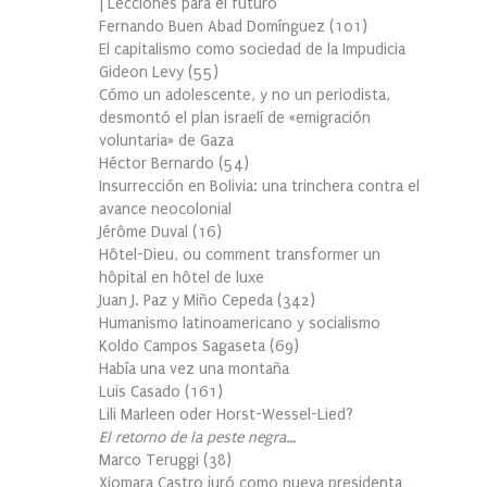
| Lecciones para el futuro
Fernando Buen Abad Domínguez
(
101
)
El capitalismo como sociedad de la Impudicia
Gideon Levy
(
55
)
Cómo un adolescente, y no un periodista,
desmontó el plan israelí de «emigración
voluntaria» de Gaza
Héctor Bernardo
(
54
)
Insurrección en Bolivia: una trinchera contra el
avance neocolonial
Jérôme Duval
(
16
)
Hôtel-Dieu, ou comment transformer un
hôpital en hôtel de luxe
Juan J. Paz y Miño Cepeda
(
342
)
Humanismo latinoamericano y socialismo
Koldo Campos Sagaseta
(
69
)
Había una vez una montaña
Luis Casado
(
161
)
Lili Marleen oder Horst-Wessel-Lied?
El retorno de la peste negra…
Marco Teruggi
(
38
)
Xiomara Castro juró como nueva presidenta