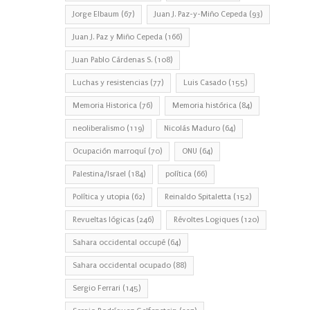
Jorge Elbaum
(67)
Juan J. Paz-y-Miño Cepeda
(93)
Juan J. Paz y Miño Cepeda
(166)
Juan Pablo Cárdenas S.
(108)
Luchas y resistencias
(77)
Luis Casado
(155)
Memoria Historica
(76)
Memoria histórica
(84)
neoliberalismo
(119)
Nicolás Maduro
(64)
Ocupación marroquí
(70)
ONU
(64)
Palestina/Israel
(184)
política
(66)
Política y utopia
(62)
Reinaldo Spitaletta
(152)
Revueltas lógicas
(246)
Révoltes Logiques
(120)
Sahara occidental occupé
(64)
Sahara occidental ocupado
(88)
Sergio Ferrari
(145)