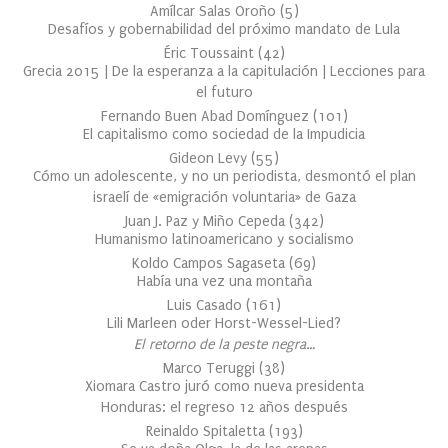
Amílcar Salas Oroño
(
5
)
Desafíos y gobernabilidad del próximo mandato de Lula
Éric Toussaint
(
42
)
Grecia 2015 | De la esperanza a la capitulación | Lecciones para
el futuro
Fernando Buen Abad Domínguez
(
101
)
El capitalismo como sociedad de la Impudicia
Gideon Levy
(
55
)
Cómo un adolescente, y no un periodista, desmontó el plan
israelí de «emigración voluntaria» de Gaza
Juan J. Paz y Miño Cepeda
(
342
)
Humanismo latinoamericano y socialismo
Koldo Campos Sagaseta
(
69
)
Había una vez una montaña
Luis Casado
(
161
)
Lili Marleen oder Horst-Wessel-Lied?
El retorno de la peste negra…
Marco Teruggi
(
38
)
Xiomara Castro juró como nueva presidenta
Honduras: el regreso 12 años después
Reinaldo Spitaletta
(
193
)