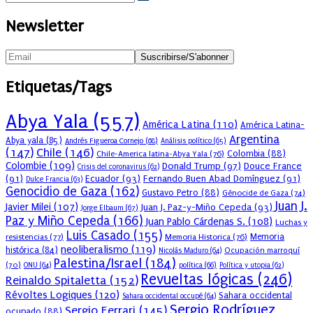
Newsletter
Etiquetas/Tags
Abya Yala
(557)
América Latina
(110)
América Latina-
Argentina
Abya yala
(85)
Andrés Figueroa Cornejo
(68)
Análisis político
(65)
(147)
Chile
(146)
Colombia
(88)
Chile-America latina-Abya Yala
(76)
Colombie
(109)
Donald Trump
(97)
Douce France
Crisis del coronavirus
(62)
(91)
Ecuador
(93)
Fernando Buen Abad Domínguez
(91)
Dulce Francia
(63)
Genocidio de Gaza
(162)
Gustavo Petro
(88)
Génocide de Gaza
(74)
Juan J.
Javier Milei
(107)
Juan J. Paz-y-Miño Cepeda
(93)
Jorge Elbaum
(67)
Paz y Miño Cepeda
(166)
Juan Pablo Cárdenas S.
(108)
Luchas y
Luis Casado
(155)
resistencias
(77)
Memoria Historica
(76)
Memoria
neoliberalismo
(119)
histórica
(84)
Ocupación marroquí
Nicolás Maduro
(64)
Palestina/Israel
(184)
(70)
política
(66)
ONU
(64)
Política y utopia
(62)
Revueltas lógicas
(246)
Reinaldo Spitaletta
(152)
Révoltes Logiques
(120)
Sahara occidental
Sahara occidental occupé
(64)
Sergio Rodríguez
Sergio Ferrari
(145)
ocupado
(88)