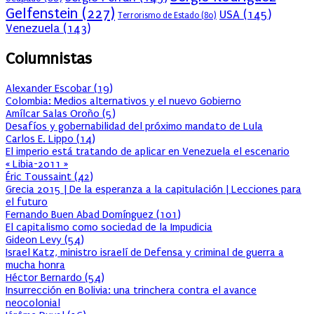
Gelfenstein
(227)
USA
(145)
Terrorismo de Estado
(80)
Venezuela
(143)
Columnistas
Alexander Escobar
(
19
)
Colombia: Medios alternativos y el nuevo Gobierno
Amílcar Salas Oroño
(
5
)
Desafíos y gobernabilidad del próximo mandato de Lula
Carlos E. Lippo
(
14
)
El imperio está tratando de aplicar en Venezuela el escenario
« Libia-2011 »
Éric Toussaint
(
42
)
Grecia 2015 | De la esperanza a la capitulación | Lecciones para
el futuro
Fernando Buen Abad Domínguez
(
101
)
El capitalismo como sociedad de la Impudicia
Gideon Levy
(
54
)
Israel Katz, ministro israelí de Defensa y criminal de guerra a
mucha honra
Héctor Bernardo
(
54
)
Insurrección en Bolivia: una trinchera contra el avance
neocolonial