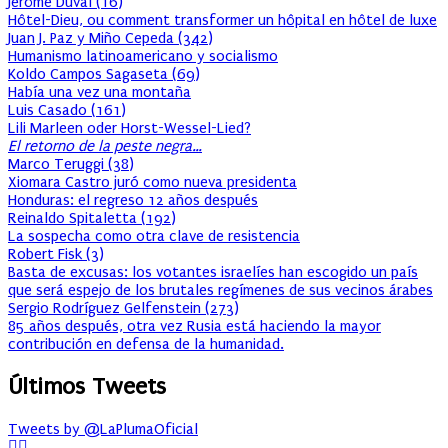
Jérôme Duval
(
16
)
Hôtel-Dieu, ou comment transformer un hôpital en hôtel de luxe
Juan J. Paz y Miño Cepeda
(
342
)
Humanismo latinoamericano y socialismo
Koldo Campos Sagaseta
(
69
)
Había una vez una montaña
Luis Casado
(
161
)
Lili Marleen oder Horst-Wessel-Lied?
El retorno de la peste negra…
Marco Teruggi
(
38
)
Xiomara Castro juró como nueva presidenta
Honduras: el regreso 12 años después
Reinaldo Spitaletta
(
192
)
La sospecha como otra clave de resistencia
Robert Fisk
(
3
)
Basta de excusas: los votantes israelíes han escogido un país
que será espejo de los brutales regímenes de sus vecinos árabes
Sergio Rodríguez Gelfenstein
(
273
)
85 años después, otra vez Rusia está haciendo la mayor
contribución en defensa de la humanidad.
Últimos Tweets
Tweets by @LaPlumaOficial