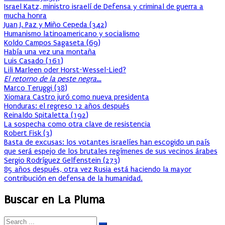
Israel Katz, ministro israelí de Defensa y criminal de guerra a
mucha honra
Juan J. Paz y Miño Cepeda
(
342
)
Humanismo latinoamericano y socialismo
Koldo Campos Sagaseta
(
69
)
Había una vez una montaña
Luis Casado
(
161
)
Lili Marleen oder Horst-Wessel-Lied?
El retorno de la peste negra…
Marco Teruggi
(
38
)
Xiomara Castro juró como nueva presidenta
Honduras: el regreso 12 años después
Reinaldo Spitaletta
(
192
)
La sospecha como otra clave de resistencia
Robert Fisk
(
3
)
Basta de excusas: los votantes israelíes han escogido un país
que será espejo de los brutales regímenes de sus vecinos árabes
Sergio Rodríguez Gelfenstein
(
273
)
85 años después, otra vez Rusia está haciendo la mayor
contribución en defensa de la humanidad.
Buscar en La Pluma