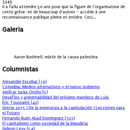
on
3349
Il a fallu attendre 50 ans pour que la figure de l’organisateur de
cette grève -et de beaucoup d’autres – accède à une
reconnaissance publique pleine et entière. Ceci...
Galeria
Aaron Bushnell, mártir de la causa palestina
Columnistas
Alexander Escobar
(
19
)
Colombia: Medios alternativos y el nuevo Gobierno
Amílcar Salas Oroño
(
5
)
Desafíos y gobernabilidad del próximo mandato de Lula
Éric Toussaint
(
42
)
Grecia 2015 | De la esperanza a la capitulación | Lecciones para
el futuro
Fernando Buen Abad Domínguez
(
101
)
El capitalismo como sociedad de la Impudicia
Gideon Levy
(
54
)