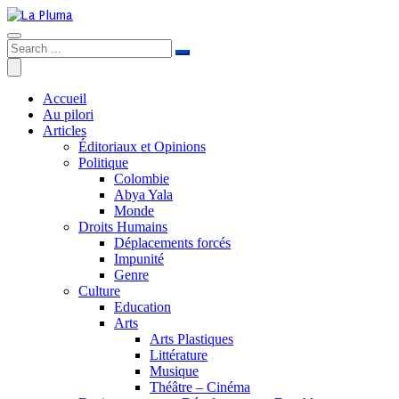
Accueil
Au pilori
Articles
Éditoriaux et Opinions
Politique
Colombie
Abya Yala
Monde
Droits Humains
Déplacements forcés
Impunité
Genre
Culture
Education
Arts
Arts Plastiques
Littérature
Musique
Théâtre – Cinéma