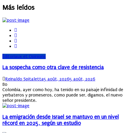
Más leídos
Éditoriaux et Opinions
La sospecha como otra clave de resistencia
Author
Posted
Reinaldo Spitaletta
5 août, 2026
5 août, 2026
on
80
Colombia, ayer como hoy, ha tenido en su paisaje infinidad de
yerbateros y promeseros, como puede ser, digamos, el nuevo
señor presidente.
La emigración desde Israel se mantuvo en un nivel
récord en 2025, según un estudio