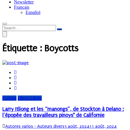
Newsletter
Français
Español
Étiquette :
Boycotts
Culture
Libros Libres
Larry Itliong et les “manongs”, de Stockton à Delano :
l’épopée des travailleurs pinoys* de Californie
Author
Posted
Autores varios - Auteurs divers
3 août, 2024
11 août, 2024