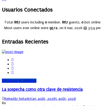
Usuarios Conectados
Total
867
users including
0
member,
867
guests,
0
bot online
Most users ever online were
9512
, on 8 mai, 2026 @ 3:59 pm
Entradas Recientes
Éditoriaux et Opinions
La sospecha como otra clave de resistencia
Author
Posted
Reinaldo Spitaletta
5 août, 2026
5 août, 2026
on
80