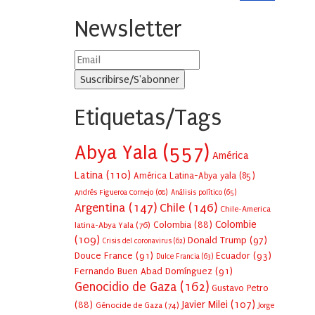
Newsletter
Etiquetas/Tags
Abya Yala
(557)
América
Latina
(110)
América Latina-Abya yala
(85)
Andrés Figueroa Cornejo
(68)
Análisis político
(65)
Argentina
(147)
Chile
(146)
Chile-America
Colombie
Colombia
(88)
latina-Abya Yala
(76)
(109)
Donald Trump
(97)
Crisis del coronavirus
(62)
Douce France
(91)
Ecuador
(93)
Dulce Francia
(63)
Fernando Buen Abad Domínguez
(91)
Genocidio de Gaza
(162)
Gustavo Petro
Javier Milei
(107)
(88)
Génocide de Gaza
(74)
Jorge