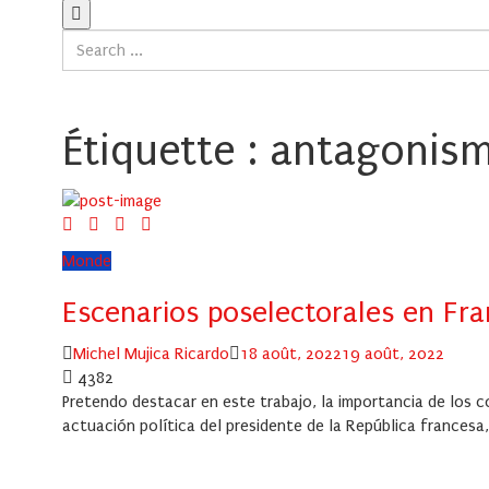
Étiquette :
antagonismo
Monde
Escenarios poselectorales en Fr
Author
Posted
Michel Mujica Ricardo
18 août, 2022
19 août, 2022
on
4382
Pretendo destacar en este trabajo, la importancia de los 
actuación política del presidente de la República francesa