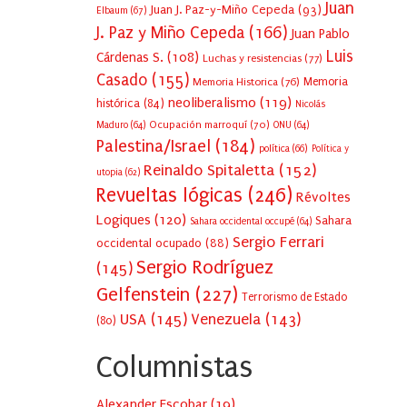
Juan
Juan J. Paz-y-Miño Cepeda
(93)
Elbaum
(67)
J. Paz y Miño Cepeda
(166)
Juan Pablo
Luis
Cárdenas S.
(108)
Luchas y resistencias
(77)
Casado
(155)
Memoria Historica
(76)
Memoria
neoliberalismo
(119)
histórica
(84)
Nicolás
Ocupación marroquí
(70)
Maduro
(64)
ONU
(64)
Palestina/Israel
(184)
política
(66)
Política y
Reinaldo Spitaletta
(152)
utopia
(62)
Revueltas lógicas
(246)
Révoltes
Logiques
(120)
Sahara
Sahara occidental occupé
(64)
Sergio Ferrari
occidental ocupado
(88)
Sergio Rodríguez
(145)
Gelfenstein
(227)
Terrorismo de Estado
USA
(145)
Venezuela
(143)
(80)
Columnistas
Alexander Escobar
(
19
)