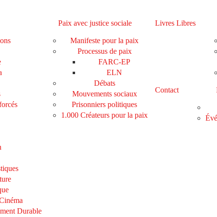
Paix avec justice sociale
Livres Libres
ions
Manifeste pour la paix
Processus de paix
e
FARC-EP
a
ELN
Débats
Contact
s
Mouvements sociaux
forcés
Prisonniers politiques
1.000 Créateurs pour la paix
Évé
n
tiques
ture
que
 Cinéma
ement Durable