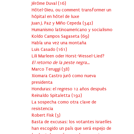
Jérôme Duval
(
16
)
Hôtel-Dieu, ou comment transformer un
hôpital en hôtel de luxe
Juan J. Paz y Miño Cepeda
(
342
)
Humanismo latinoamericano y socialismo
Koldo Campos Sagaseta
(
69
)
Había una vez una montaña
Luis Casado
(
161
)
Lili Marleen oder Horst-Wessel-Lied?
El retorno de la peste negra…
Marco Teruggi
(
38
)
Xiomara Castro juró como nueva
presidenta
Honduras: el regreso 12 años después
Reinaldo Spitaletta
(
192
)
La sospecha como otra clave de
resistencia
Robert Fisk
(
3
)
Basta de excusas: los votantes israelíes
han escogido un país que será espejo de