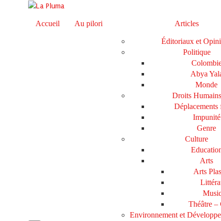
Accueil
Au pilori
Articles
Éditoriaux et Opin
Politique
Colombi
Abya Yal
Monde
Droits Humain
Déplacements 
Impunité
Genre
Culture
Educatio
Arts
Arts Plas
Littéra
Musi
Théâtre –
Environnement et Développ