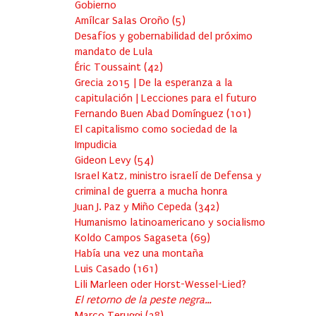
Gobierno
Amílcar Salas Oroño
(
5
)
Desafíos y gobernabilidad del próximo
mandato de Lula
Éric Toussaint
(
42
)
Grecia 2015 | De la esperanza a la
capitulación | Lecciones para el futuro
Fernando Buen Abad Domínguez
(
101
)
El capitalismo como sociedad de la
Impudicia
Gideon Levy
(
54
)
Israel Katz, ministro israelí de Defensa y
criminal de guerra a mucha honra
Juan J. Paz y Miño Cepeda
(
342
)
Humanismo latinoamericano y socialismo
Koldo Campos Sagaseta
(
69
)
Había una vez una montaña
Luis Casado
(
161
)
Lili Marleen oder Horst-Wessel-Lied?
El retorno de la peste negra…
Marco Teruggi
(
38
)