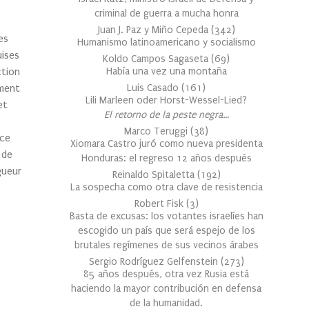
criminal de guerra a mucha honra
Juan J. Paz y Miño Cepeda
(
342
)
es
Humanismo latinoamericano y socialismo
uises
Koldo Campos Sagaseta
(
69
)
ction
Había una vez una montaña
ment
Luis Casado
(
161
)
Lili Marleen oder Horst-Wessel-Lied?
et
El retorno de la peste negra…
Marco Teruggi
(
38
)
nce
Xiomara Castro juró como nueva presidenta
 de
Honduras: el regreso 12 años después
gueur
Reinaldo Spitaletta
(
192
)
La sospecha como otra clave de resistencia
Robert Fisk
(
3
)
Basta de excusas: los votantes israelíes han
escogido un país que será espejo de los
brutales regímenes de sus vecinos árabes
Sergio Rodríguez Gelfenstein
(
273
)
85 años después, otra vez Rusia está
haciendo la mayor contribución en defensa
de la humanidad.