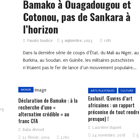
Bamako à Ouagadougou et
Cotonou, pas de Sankara à
l’horizon
Fausto Giudice
3 septembre, 2023
1181
Dans la dernière série de coups d’État, du Mali au Niger, au
Burkina, au Soudan, en Guinée, les militaires putschistes
n’étaient pas le fer de lance d’un mouvement populaire...
MONDE
ARTS PLASTIQUES
CULTURE
Exclusif. Œuvres d’art
Déclaration de Bamako : à la
africaines : un rapport
recherche d’une «
019
préconise de tout rendr
alternative crédible » au
presque) !
franc CFA
Laureline Dupont
Baba Ahmed
24 novembre, 2018
3
22 février, 2019
2763