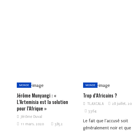
MONDE
MONDE
Jérôme Munyangi : «
Trop d’Africains ?
L’Artemisia est la solution
TLAXCALA
28 juillet, 2
pour l’Afrique »
3364
Jérôme Duval
Le fait que l’accusé soit
11 mars, 2020
3852
généralement noir et que