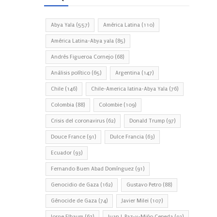
Abya Yala
(557)
América Latina
(110)
América Latina-Abya yala
(85)
Andrés Figueroa Cornejo
(68)
Análisis político
(65)
Argentina
(147)
Chile
(146)
Chile-America latina-Abya Yala
(76)
Colombia
(88)
Colombie
(109)
Crisis del coronavirus
(62)
Donald Trump
(97)
Douce France
(91)
Dulce Francia
(63)
Ecuador
(93)
Fernando Buen Abad Domínguez
(91)
Genocidio de Gaza
(162)
Gustavo Petro
(88)
Génocide de Gaza
(74)
Javier Milei
(107)
Jorge Elbaum
(67)
Juan J. Paz-y-Miño Cepeda
(93)