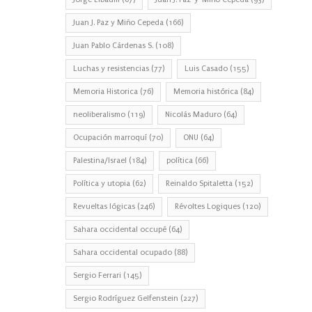
Juan J. Paz y Miño Cepeda
(166)
Juan Pablo Cárdenas S.
(108)
Luchas y resistencias
(77)
Luis Casado
(155)
Memoria Historica
(76)
Memoria histórica
(84)
neoliberalismo
(119)
Nicolás Maduro
(64)
Ocupación marroquí
(70)
ONU
(64)
Palestina/Israel
(184)
política
(66)
Política y utopia
(62)
Reinaldo Spitaletta
(152)
Revueltas lógicas
(246)
Révoltes Logiques
(120)
Sahara occidental occupé
(64)
Sahara occidental ocupado
(88)
Sergio Ferrari
(145)
Sergio Rodríguez Gelfenstein
(227)