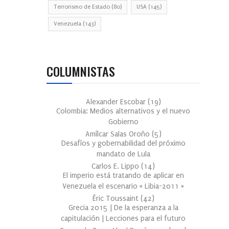
Terrorismo de Estado
(80)
USA
(145)
Venezuela
(143)
COLUMNISTAS
Alexander Escobar
(
19
)
Colombia: Medios alternativos y el nuevo
Gobierno
Amílcar Salas Oroño
(
5
)
Desafíos y gobernabilidad del próximo
mandato de Lula
Carlos E. Lippo
(
14
)
El imperio está tratando de aplicar en
Venezuela el escenario « Libia-2011 »
Éric Toussaint
(
42
)
Grecia 2015 | De la esperanza a la
capitulación | Lecciones para el futuro