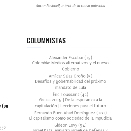
Aaron Bushnell, mártir de la causa palestina
COLUMNISTAS
Alexander Escobar
(
19
)
Colombia: Medios alternativos y el nuevo
Gobierno
Amílcar Salas Oroño
(
5
)
Desafíos y gobernabilidad del próximo
mandato de Lula
Éric Toussaint
(
42
)
Grecia 2015 | De la esperanza a la
e (ou
capitulación | Lecciones para el futuro
Fernando Buen Abad Domínguez
(
101
)
El capitalismo como sociedad de la Impudicia
Gideon Levy
(
54
)
336
Israel Katz, ministro israelí de Defensa y