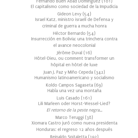
Fernando Buen Abad Domínguez
(
101
)
El capitalismo como sociedad de la Impudicia
Gideon Levy
(
54
)
Israel Katz, ministro israelí de Defensa y
criminal de guerra a mucha honra
Héctor Bernardo
(
54
)
Insurrección en Bolivia: una trinchera contra
el avance neocolonial
Jérôme Duval
(
16
)
Hôtel-Dieu, ou comment transformer un
hôpital en hôtel de luxe
Juan J. Paz y Miño Cepeda
(
342
)
Humanismo latinoamericano y socialismo
Koldo Campos Sagaseta
(
69
)
Había una vez una montaña
Luis Casado
(
161
)
Lili Marleen oder Horst-Wessel-Lied?
El retorno de la peste negra…
Marco Teruggi
(
38
)
Xiomara Castro juró como nueva presidenta
Honduras: el regreso 12 años después
Reinaldo Spitaletta
(
192
)