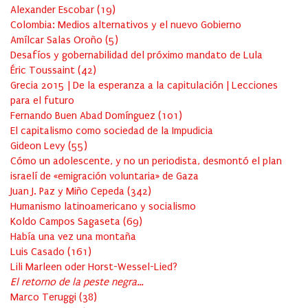
Alexander Escobar
(
19
)
Colombia: Medios alternativos y el nuevo Gobierno
Amílcar Salas Oroño
(
5
)
Desafíos y gobernabilidad del próximo mandato de Lula
Éric Toussaint
(
42
)
Grecia 2015 | De la esperanza a la capitulación | Lecciones
para el futuro
Fernando Buen Abad Domínguez
(
101
)
El capitalismo como sociedad de la Impudicia
Gideon Levy
(
55
)
Cómo un adolescente, y no un periodista, desmontó el plan
israelí de «emigración voluntaria» de Gaza
Juan J. Paz y Miño Cepeda
(
342
)
Humanismo latinoamericano y socialismo
Koldo Campos Sagaseta
(
69
)
Había una vez una montaña
Luis Casado
(
161
)
Lili Marleen oder Horst-Wessel-Lied?
El retorno de la peste negra…
Marco Teruggi
(
38
)