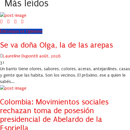
Más leídos
Éditoriaux et Opinions
Se va doña Olga, la de las arepas
Author
Posted
Laureline Dupont
8 août, 2026
on
31
Un barrio tiene olores, sabores, colores, aceras, antejardines, casas
y gente que las habita. Son los vecinos. El próximo, ese a quien le
sabés...
Colombia: Movimientos sociales
rechazan toma de posesión
presidencial de Abelardo de la
Espriella