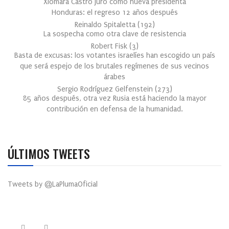
Xiomara Castro juró como nueva presidenta
Honduras: el regreso 12 años después
Reinaldo Spitaletta
(
192
)
La sospecha como otra clave de resistencia
Robert Fisk
(
3
)
Basta de excusas: los votantes israelíes han escogido un país
que será espejo de los brutales regímenes de sus vecinos
árabes
Sergio Rodríguez Gelfenstein
(
273
)
85 años después, otra vez Rusia está haciendo la mayor
contribución en defensa de la humanidad.
ÚLTIMOS TWEETS
Tweets by @LaPlumaOficial