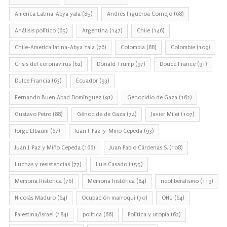
América Latina-Abya yala
(85)
Andrés Figueroa Cornejo
(68)
Análisis político
(65)
Argentina
(147)
Chile
(146)
Chile-America latina-Abya Yala
(76)
Colombia
(88)
Colombie
(109)
Crisis del coronavirus
(62)
Donald Trump
(97)
Douce France
(91)
Dulce Francia
(63)
Ecuador
(93)
Fernando Buen Abad Domínguez
(91)
Genocidio de Gaza
(162)
Gustavo Petro
(88)
Génocide de Gaza
(74)
Javier Milei
(107)
Jorge Elbaum
(67)
Juan J. Paz-y-Miño Cepeda
(93)
Juan J. Paz y Miño Cepeda
(166)
Juan Pablo Cárdenas S.
(108)
Luchas y resistencias
(77)
Luis Casado
(155)
Memoria Historica
(76)
Memoria histórica
(84)
neoliberalismo
(119)
Nicolás Maduro
(64)
Ocupación marroquí
(70)
ONU
(64)
Palestina/Israel
(184)
política
(66)
Política y utopia
(62)