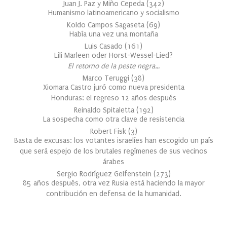
Juan J. Paz y Miño Cepeda
(
342
)
Humanismo latinoamericano y socialismo
Koldo Campos Sagaseta
(
69
)
Había una vez una montaña
Luis Casado
(
161
)
Lili Marleen oder Horst-Wessel-Lied?
El retorno de la peste negra…
Marco Teruggi
(
38
)
Xiomara Castro juró como nueva presidenta
Honduras: el regreso 12 años después
Reinaldo Spitaletta
(
192
)
La sospecha como otra clave de resistencia
Robert Fisk
(
3
)
Basta de excusas: los votantes israelíes han escogido un país
que será espejo de los brutales regímenes de sus vecinos
árabes
Sergio Rodríguez Gelfenstein
(
273
)
85 años después, otra vez Rusia está haciendo la mayor
contribución en defensa de la humanidad.