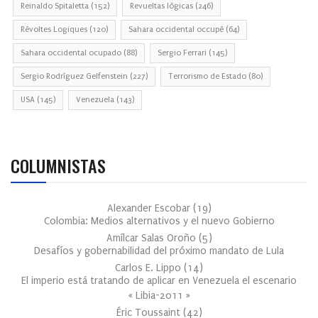
Reinaldo Spitaletta
(152)
Revueltas lógicas
(246)
Révoltes Logiques
(120)
Sahara occidental occupé
(64)
Sahara occidental ocupado
(88)
Sergio Ferrari
(145)
Sergio Rodríguez Gelfenstein
(227)
Terrorismo de Estado
(80)
USA
(145)
Venezuela
(143)
COLUMNISTAS
Alexander Escobar
(
19
)
Colombia: Medios alternativos y el nuevo Gobierno
Amílcar Salas Oroño
(
5
)
Desafíos y gobernabilidad del próximo mandato de Lula
Carlos E. Lippo
(
14
)
El imperio está tratando de aplicar en Venezuela el escenario
« Libia-2011 »
Éric Toussaint
(
42
)