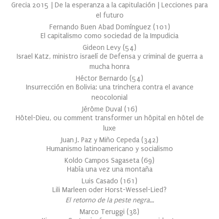
Grecia 2015 | De la esperanza a la capitulación | Lecciones para
el futuro
Fernando Buen Abad Domínguez
(
101
)
El capitalismo como sociedad de la Impudicia
Gideon Levy
(
54
)
Israel Katz, ministro israelí de Defensa y criminal de guerra a
mucha honra
Héctor Bernardo
(
54
)
Insurrección en Bolivia: una trinchera contra el avance
neocolonial
Jérôme Duval
(
16
)
Hôtel-Dieu, ou comment transformer un hôpital en hôtel de
luxe
Juan J. Paz y Miño Cepeda
(
342
)
Humanismo latinoamericano y socialismo
Koldo Campos Sagaseta
(
69
)
Había una vez una montaña
Luis Casado
(
161
)
Lili Marleen oder Horst-Wessel-Lied?
El retorno de la peste negra…
Marco Teruggi
(
38
)