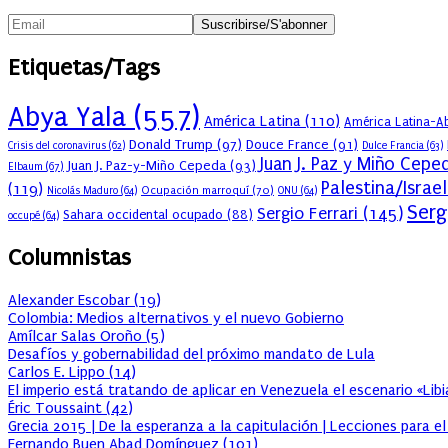
Etiquetas/Tags
Abya Yala
(557)
América Latina
(110)
América Latina-Ab
Donald Trump
(97)
Douce France
(91)
Crisis del coronavirus
(62)
Dulce Francia
(63)
Juan J. Paz y Miño Cepe
Juan J. Paz-y-Miño Cepeda
(93)
Elbaum
(67)
Palestina/Israel
(119)
Ocupación marroquí
(70)
Nicolás Maduro
(64)
ONU
(64)
Serg
Sergio Ferrari
(145)
Sahara occidental ocupado
(88)
occupé
(64)
Columnistas
Alexander Escobar
(
19
)
Colombia: Medios alternativos y el nuevo Gobierno
Amílcar Salas Oroño
(
5
)
Desafíos y gobernabilidad del próximo mandato de Lula
Carlos E. Lippo
(
14
)
El imperio está tratando de aplicar en Venezuela el escenario «Lib
Éric Toussaint
(
42
)
Grecia 2015 | De la esperanza a la capitulación | Lecciones para e
Fernando Buen Abad Domínguez
(
101
)