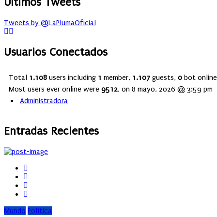
Últimos Tweets
Tweets by @LaPlumaOficial
Usuarios Conectados
Total
1.108
users including
1
member,
1.107
guests,
0
bot online
Most users ever online were
9512
, on 8 mayo, 2026 @ 3:59 pm
Administradora
Entradas Recientes
Mundo
Política