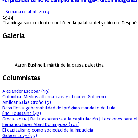
«El presidente no le cumplió a la minga», dicen indígenas 
Author
Posted
Semana
10 abril, 2019
on
2944
“La minga suroccidente confió en la palabra del gobierno. Despué
Galeria
Aaron Bushnell, mártir de la causa palestina
Columnistas
Alexander Escobar
(
19
)
Colombia: Medios alternativos y el nuevo Gobierno
Amílcar Salas Oroño
(
5
)
Desafíos y gobernabilidad del próximo mandato de Lula
Éric Toussaint
(
42
)
Grecia 2015 | De la esperanza a la capitulación | Lecciones para e
Fernando Buen Abad Domínguez
(
101
)
El capitalismo como sociedad de la Impudicia
Gideon Levy
(
55
)