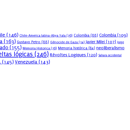
ile
(146)
Colombia
(109)
Colombia
(88)
Chile-America latina-Abya Yala
(76)
a
(163)
Javier Milei
(107)
Gustavo Petro
(88)
Génocide de Gaza
(74)
Jorge
sado
(155)
neoliberalismo
Memoria Historica
(76)
Memoria histórica
(84)
ltas lógicas
(246)
Révoltes Logiques
(120)
Sahara occidental
A
(145)
Venezuela
(143)