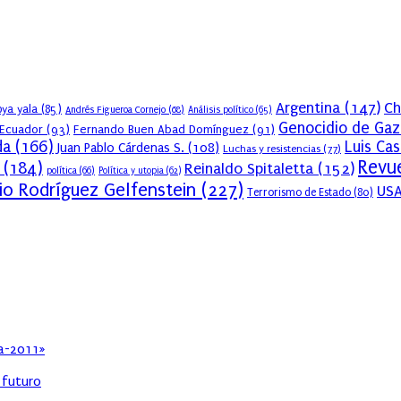
Argentina
(147)
Ch
ya yala
(85)
Andrés Figueroa Cornejo
(68)
Análisis político
(65)
Genocidio de Gaz
Ecuador
(93)
Fernando Buen Abad Domínguez
(91)
da
(166)
Luis Ca
Juan Pablo Cárdenas S.
(108)
Luchas y resistencias
(77)
Revue
(184)
Reinaldo Spitaletta
(152)
política
(66)
Política y utopia
(62)
io Rodríguez Gelfenstein
(227)
US
Terrorismo de Estado
(80)
ia-2011»
l futuro