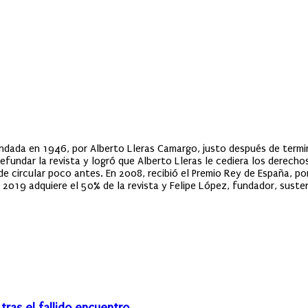
ndada en 1946, por Alberto Lleras Camargo, justo después de terminar
 refundar la revista y logró que Alberto Lleras le cediera los dere
o de circular poco antes. En 2008, recibió el Premio Rey de España, p
el 2019 adquiere el 50% de la revista y Felipe López, fundador, sust