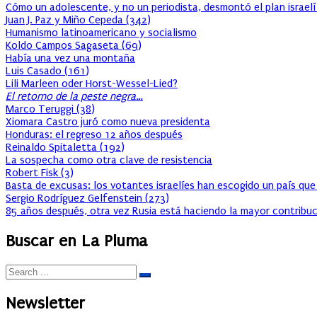
Cómo un adolescente, y no un periodista, desmontó el plan israelí
Juan J. Paz y Miño Cepeda
(
342
)
Humanismo latinoamericano y socialismo
Koldo Campos Sagaseta
(
69
)
Había una vez una montaña
Luis Casado
(
161
)
Lili Marleen oder Horst-Wessel-Lied?
El retorno de la peste negra…
Marco Teruggi
(
38
)
Xiomara Castro juró como nueva presidenta
Honduras: el regreso 12 años después
Reinaldo Spitaletta
(
192
)
La sospecha como otra clave de resistencia
Robert Fisk
(
3
)
Basta de excusas: los votantes israelíes han escogido un país que
Sergio Rodríguez Gelfenstein
(
273
)
85 años después, otra vez Rusia está haciendo la mayor contribuc
Buscar en La Pluma
Newsletter