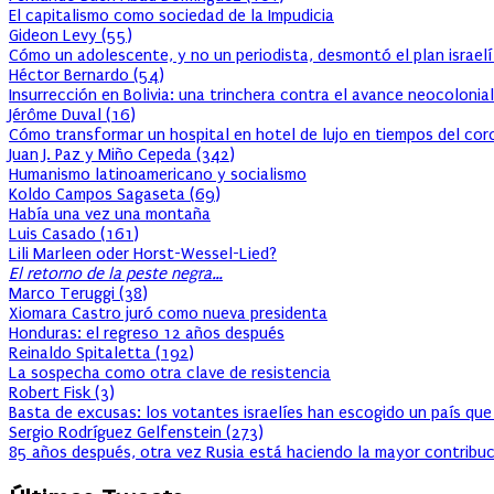
El capitalismo como sociedad de la Impudicia
Gideon Levy
(
55
)
Cómo un adolescente, y no un periodista, desmontó el plan israelí
Héctor Bernardo
(
54
)
Insurrección en Bolivia: una trinchera contra el avance neocolonial
Jérôme Duval
(
16
)
Cómo transformar un hospital en hotel de lujo en tiempos del cor
Juan J. Paz y Miño Cepeda
(
342
)
Humanismo latinoamericano y socialismo
Koldo Campos Sagaseta
(
69
)
Había una vez una montaña
Luis Casado
(
161
)
Lili Marleen oder Horst-Wessel-Lied?
El retorno de la peste negra…
Marco Teruggi
(
38
)
Xiomara Castro juró como nueva presidenta
Honduras: el regreso 12 años después
Reinaldo Spitaletta
(
192
)
La sospecha como otra clave de resistencia
Robert Fisk
(
3
)
Basta de excusas: los votantes israelíes han escogido un país que
Sergio Rodríguez Gelfenstein
(
273
)
85 años después, otra vez Rusia está haciendo la mayor contribuc