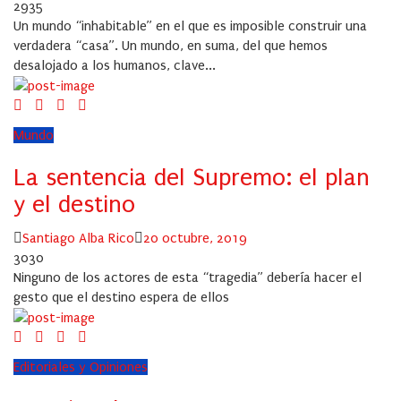
on
2935
Un mundo “inhabitable” en el que es imposible construir una
verdadera “casa”. Un mundo, en suma, del que hemos
desalojado a los humanos, clave...
Mundo
La sentencia del Supremo: el plan
y el destino
Author
Posted
Santiago Alba Rico
20 octubre, 2019
on
3030
Ninguno de los actores de esta “tragedia” debería hacer el
gesto que el destino espera de ellos
Editoriales y Opiniones