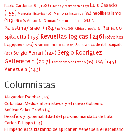
Luis Casado
Pablo Cárdenas S.
(108)
Luchas y resistencias
(77)
(155)
neoliberalismo
Memoria Historica
(76)
Memoria histórica
(84)
(119)
Ocupación marroquí
(70)
Nicolás Maduro
(64)
ONU
(64)
Palestina/Israel
(184)
Reinaldo
política
(66)
Política y utopia
(62)
Revueltas lógicas
(246)
Spitaletta
(153)
Révoltes
Logiques
(120)
Sahara occidental ocupado
Sahara occidental occupé
(64)
Sergio Rodríguez
Sergio Ferrari
(145)
(88)
Gelfenstein
(227)
USA
(145)
Terrorismo de Estado
(80)
Venezuela
(143)
Columnistas
Alexander Escobar
(
19
)
Colombia: Medios alternativos y el nuevo Gobierno
Amílcar Salas Oroño
(
5
)
Desafíos y gobernabilidad del próximo mandato de Lula
Carlos E. Lippo
(
14
)
El imperio está tratando de aplicar en Venezuela el escenario