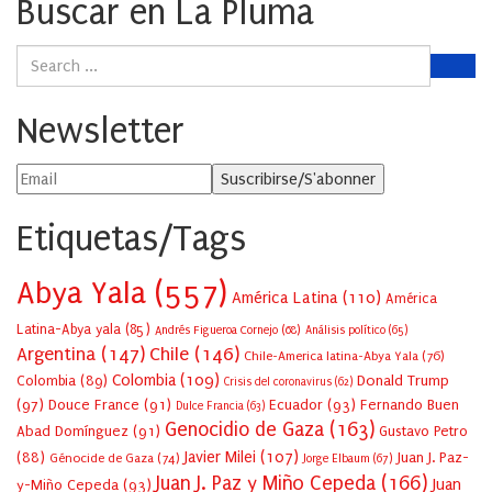
Buscar en La Pluma
Newsletter
Etiquetas/Tags
Abya Yala
(557)
América Latina
(110)
América
Latina-Abya yala
(85)
Andrés Figueroa Cornejo
(68)
Análisis político
(65)
Argentina
(147)
Chile
(146)
Chile-America latina-Abya Yala
(76)
Colombia
(109)
Colombia
(89)
Donald Trump
Crisis del coronavirus
(62)
(97)
Douce France
(91)
Ecuador
(93)
Fernando Buen
Dulce Francia
(63)
Genocidio de Gaza
(163)
Abad Domínguez
(91)
Gustavo Petro
Javier Milei
(107)
(88)
Juan J. Paz-
Génocide de Gaza
(74)
Jorge Elbaum
(67)
Juan J. Paz y Miño Cepeda
(166)
Juan
y-Miño Cepeda
(93)