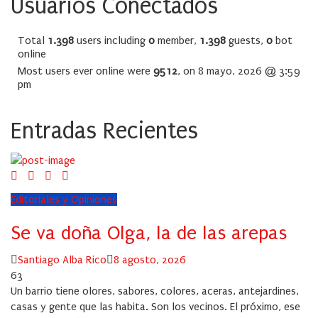
Usuarios Conectados
Total
1.398
users including
0
member,
1.398
guests,
0
bot
online
Most users ever online were
9512
, on 8 mayo, 2026 @ 3:59
pm
Entradas Recientes
Editoriales y Opiniones
Se va doña Olga, la de las arepas
Author
Posted
Santiago Alba Rico
8 agosto, 2026
on
63
Un barrio tiene olores, sabores, colores, aceras, antejardines,
casas y gente que las habita. Son los vecinos. El próximo, ese