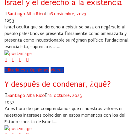
Israel y el derecho a la existencia
Author
Posted
Santiago Alba Rico
16 noviembre, 2023
on
1253
Israel oculta que su derecho a existir se basa en negárselo al
pueblo palestino, se presenta falsamente como amenazada y
presenta como incuestionable su régimen político fundacional,
esencialista, supremacista...
Editoriales y Opiniones
Videos
Y después de condenar, ¿qué?
Author
Posted
Santiago Alba Rico
18 octubre, 2023
on
1037
Ya es hora de que comprendamos que ni nuestros valores ni
nuestros intereses coinciden en estos momentos con los del
Estado sionista de Israel....