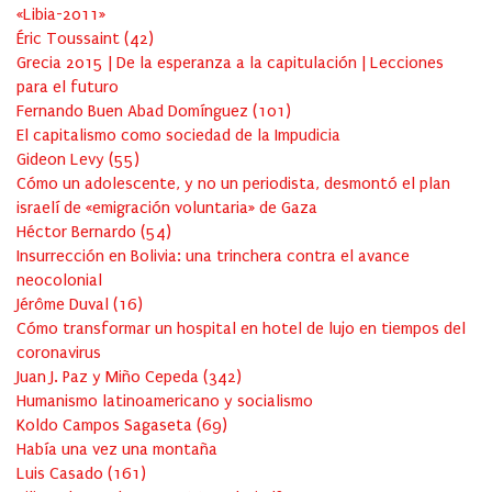
«Libia-2011»
Éric Toussaint
(
42
)
Grecia 2015 | De la esperanza a la capitulación | Lecciones
para el futuro
Fernando Buen Abad Domínguez
(
101
)
El capitalismo como sociedad de la Impudicia
Gideon Levy
(
55
)
Cómo un adolescente, y no un periodista, desmontó el plan
israelí de «emigración voluntaria» de Gaza
Héctor Bernardo
(
54
)
Insurrección en Bolivia: una trinchera contra el avance
neocolonial
Jérôme Duval
(
16
)
Cómo transformar un hospital en hotel de lujo en tiempos del
coronavirus
Juan J. Paz y Miño Cepeda
(
342
)
Humanismo latinoamericano y socialismo
Koldo Campos Sagaseta
(
69
)
Había una vez una montaña
Luis Casado
(
161
)