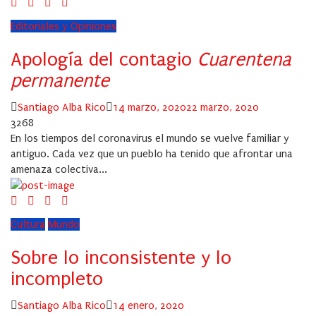
Editoriales y Opiniones
Apología del contagio
Cuarentena
permanente
Author
Posted
Santiago Alba Rico
14 marzo, 2020
22 marzo, 2020
on
3268
En los tiempos del coronavirus el mundo se vuelve familiar y
antiguo. Cada vez que un pueblo ha tenido que afrontar una
amenaza colectiva...
Cultura
Mundo
Sobre lo inconsistente y lo
incompleto
Author
Posted
Santiago Alba Rico
14 enero, 2020