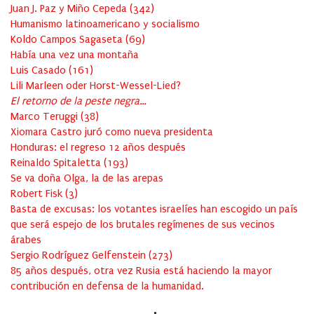
Juan J. Paz y Miño Cepeda
(
342
)
Humanismo latinoamericano y socialismo
Koldo Campos Sagaseta
(
69
)
Había una vez una montaña
Luis Casado
(
161
)
Lili Marleen oder Horst-Wessel-Lied?
El retorno de la peste negra…
Marco Teruggi
(
38
)
Xiomara Castro juró como nueva presidenta
Honduras: el regreso 12 años después
Reinaldo Spitaletta
(
193
)
Se va doña Olga, la de las arepas
Robert Fisk
(
3
)
Basta de excusas: los votantes israelíes han escogido un país
que será espejo de los brutales regímenes de sus vecinos
árabes
Sergio Rodríguez Gelfenstein
(
273
)
85 años después, otra vez Rusia está haciendo la mayor
contribución en defensa de la humanidad.