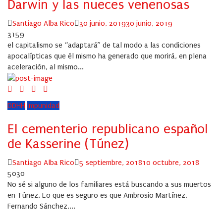
Darwin y las nueces venenosas
Author
Posted
Santiago Alba Rico
30 junio, 2019
30 junio, 2019
on
3159
el capitalismo se “adaptará” de tal modo a las condiciones
apocalípticas que él mismo ha generado que morirá, en plena
aceleración, al mismo...
DDHH
Impunidad
El cementerio republicano español
de Kasserine (Túnez)
Author
Posted
Santiago Alba Rico
5 septiembre, 2018
10 octubre, 2018
on
5030
No sé si alguno de los familiares está buscando a sus muertos
en Túnez. Lo que es seguro es que Ambrosio Martínez,
Fernando Sánchez,...