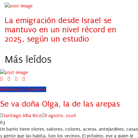
La emigración desde Israel se
mantuvo en un nivel récord en
2025, según un estudio
Más leídos
Editoriales y Opiniones
Se va doña Olga, la de las arepas
Author
Posted
Santiago Alba Rico
8 agosto, 2026
on
63
Un barrio tiene olores, sabores, colores, aceras, antejardines, casas
y gente que las habita. Son los vecinos. El próximo, ese a quien le