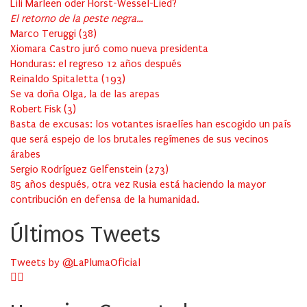
Lili Marleen oder Horst-Wessel-Lied?
El retorno de la peste negra…
Marco Teruggi
(
38
)
Xiomara Castro juró como nueva presidenta
Honduras: el regreso 12 años después
Reinaldo Spitaletta
(
193
)
Se va doña Olga, la de las arepas
Robert Fisk
(
3
)
Basta de excusas: los votantes israelíes han escogido un país
que será espejo de los brutales regímenes de sus vecinos
árabes
Sergio Rodríguez Gelfenstein
(
273
)
85 años después, otra vez Rusia está haciendo la mayor
contribución en defensa de la humanidad.
Últimos Tweets
Tweets by @LaPlumaOficial