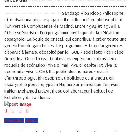
de La Pluma. -------------------------------------------------------
---------------------------------------------------------------------
-------------------------------- Santiago Alba Rico : Philosophe
et écrivain marxiste espagnol. Il est licencié en philosophie de
l’Université Complutense de Madrid. Entre 1984 et 1988 il a
été le scénariste d’un programme mythique de la télévision
espagnole, La boule de cristal, qui contribua à créer toute une
génération de gauchistes. Le programme – trop dangereux –
disparut à jamais, décapité par le PSOE « socialiste » de Felipe
González. On retrouve toutes ces expériences dans deux
recueils de scénarios (Viva el mal, viva el capital et Viva la
economía, viva la CIA). Il a publié des nombreux essais
d’anthropologie, philosophie et politique et a traduit en
espagnol le poète égyptien Naguib Surur ainsi que l’écrivain
irakien Mohamed Judayr. Il est collaborateur habituel de
Rebelión y de La Pluma.
Impunidad
Mundo