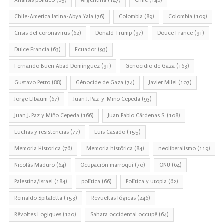
Análisis político
(65)
Argentina
(147)
Chile
(146)
Chile-America latina-Abya Yala
(76)
Colombia
(89)
Colombia
(109)
Crisis del coronavirus
(62)
Donald Trump
(97)
Douce France
(91)
Dulce Francia
(63)
Ecuador
(93)
Fernando Buen Abad Domínguez
(91)
Genocidio de Gaza
(163)
Gustavo Petro
(88)
Génocide de Gaza
(74)
Javier Milei
(107)
Jorge Elbaum
(67)
Juan J. Paz-y-Miño Cepeda
(93)
Juan J. Paz y Miño Cepeda
(166)
Juan Pablo Cárdenas S.
(108)
Luchas y resistencias
(77)
Luis Casado
(155)
Memoria Historica
(76)
Memoria histórica
(84)
neoliberalismo
(119)
Nicolás Maduro
(64)
Ocupación marroquí
(70)
ONU
(64)
Palestina/Israel
(184)
política
(66)
Política y utopia
(62)
Reinaldo Spitaletta
(153)
Revueltas lógicas
(246)
Révoltes Logiques
(120)
Sahara occidental occupé
(64)