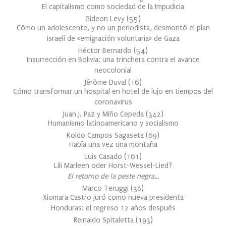
El capitalismo como sociedad de la Impudicia
Gideon Levy
(
55
)
Cómo un adolescente, y no un periodista, desmontó el plan
israelí de «emigración voluntaria» de Gaza
Héctor Bernardo
(
54
)
Insurrección en Bolivia: una trinchera contra el avance
neocolonial
Jérôme Duval
(
16
)
Cómo transformar un hospital en hotel de lujo en tiempos del
coronavirus
Juan J. Paz y Miño Cepeda
(
342
)
Humanismo latinoamericano y socialismo
Koldo Campos Sagaseta
(
69
)
Había una vez una montaña
Luis Casado
(
161
)
Lili Marleen oder Horst-Wessel-Lied?
El retorno de la peste negra…
Marco Teruggi
(
38
)
Xiomara Castro juró como nueva presidenta
Honduras: el regreso 12 años después
Reinaldo Spitaletta
(
193
)