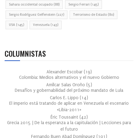
Sahara occidental ocupado
(88)
Sergio Ferrari
(145)
Sergio Rodríguez Gelfenstein
(227)
Terrorismo de Estado
(80)
USA
(145)
Venezuela
(143)
COLUMNISTAS
Alexander Escobar
(
19
)
Colombia: Medios alternativos y el nuevo Gobierno
Amílcar Salas Oroño
(
5
)
Desafíos y gobernabilidad del próximo mandato de Lula
Carlos E. Lippo
(
14
)
El imperio está tratando de aplicar en Venezuela el escenario
«Libia-2011»
Éric Toussaint
(
42
)
Grecia 2015 | De la esperanza a la capitulación | Lecciones para
el futuro
Fernando Buen Abad Domínguez
(
101
)