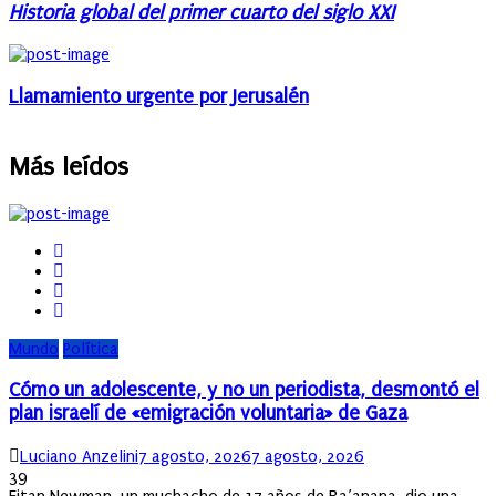
Historia global del primer cuarto del siglo XXI
Llamamiento urgente por Jerusalén
Más leídos
Mundo
Política
Cómo un adolescente, y no un periodista, desmontó el
plan israelí de «emigración voluntaria» de Gaza
Author
Posted
Luciano Anzelini
7 agosto, 2026
7 agosto, 2026
on
39