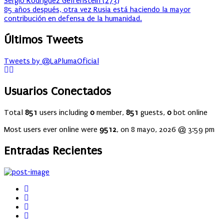
Sergio Rodríguez Gelfenstein
(
273
)
85 años después, otra vez Rusia está haciendo la mayor
contribución en defensa de la humanidad.
Últimos Tweets
Tweets by @LaPlumaOficial
Usuarios Conectados
Total
851
users including
0
member,
851
guests,
0
bot online
Most users ever online were
9512
, on 8 mayo, 2026 @ 3:59 pm
Entradas Recientes