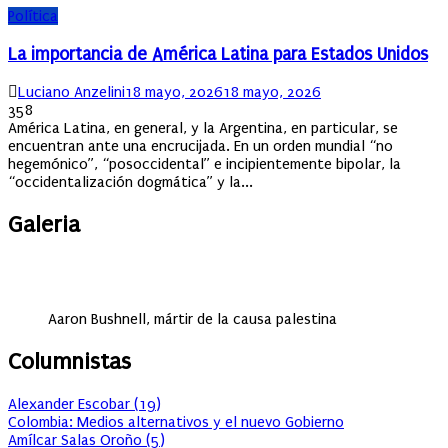
Política
La importancia de América Latina para Estados Unidos
Author
Posted
Luciano Anzelini
18 mayo, 2026
18 mayo, 2026
on
358
América Latina, en general, y la Argentina, en particular, se
encuentran ante una encrucijada. En un orden mundial “no
hegemónico”, “posoccidental” e incipientemente bipolar, la
“occidentalización dogmática” y la...
Galeria
Aaron Bushnell, mártir de la causa palestina
Columnistas
Alexander Escobar
(
19
)
Colombia: Medios alternativos y el nuevo Gobierno
Amílcar Salas Oroño
(
5
)