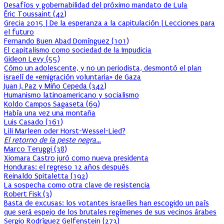
Desafíos y gobernabilidad del próximo mandato de Lula
Éric Toussaint
(
42
)
Grecia 2015 | De la esperanza a la capitulación | Lecciones para
el futuro
Fernando Buen Abad Domínguez
(
101
)
El capitalismo como sociedad de la Impudicia
Gideon Levy
(
55
)
Cómo un adolescente, y no un periodista, desmontó el plan
israelí de «emigración voluntaria» de Gaza
Juan J. Paz y Miño Cepeda
(
342
)
Humanismo latinoamericano y socialismo
Koldo Campos Sagaseta
(
69
)
Había una vez una montaña
Luis Casado
(
161
)
Lili Marleen oder Horst-Wessel-Lied?
El retorno de la peste negra…
Marco Teruggi
(
38
)
Xiomara Castro juró como nueva presidenta
Honduras: el regreso 12 años después
Reinaldo Spitaletta
(
192
)
La sospecha como otra clave de resistencia
Robert Fisk
(
3
)
Basta de excusas: los votantes israelíes han escogido un país
que será espejo de los brutales regímenes de sus vecinos árabes
Sergio Rodríguez Gelfenstein
(
273
)