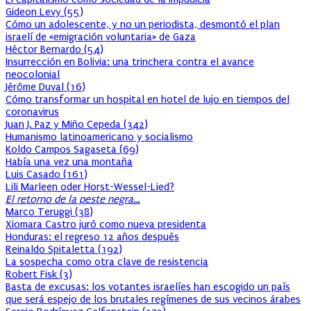
Gideon Levy
(
55
)
Cómo un adolescente, y no un periodista, desmontó el plan
israelí de «emigración voluntaria» de Gaza
Héctor Bernardo
(
54
)
Insurrección en Bolivia: una trinchera contra el avance
neocolonial
Jérôme Duval
(
16
)
Cómo transformar un hospital en hotel de lujo en tiempos del
coronavirus
Juan J. Paz y Miño Cepeda
(
342
)
Humanismo latinoamericano y socialismo
Koldo Campos Sagaseta
(
69
)
Había una vez una montaña
Luis Casado
(
161
)
Lili Marleen oder Horst-Wessel-Lied?
El retorno de la peste negra…
Marco Teruggi
(
38
)
Xiomara Castro juró como nueva presidenta
Honduras: el regreso 12 años después
Reinaldo Spitaletta
(
192
)
La sospecha como otra clave de resistencia
Robert Fisk
(
3
)
Basta de excusas: los votantes israelíes han escogido un país
que será espejo de los brutales regímenes de sus vecinos árabes