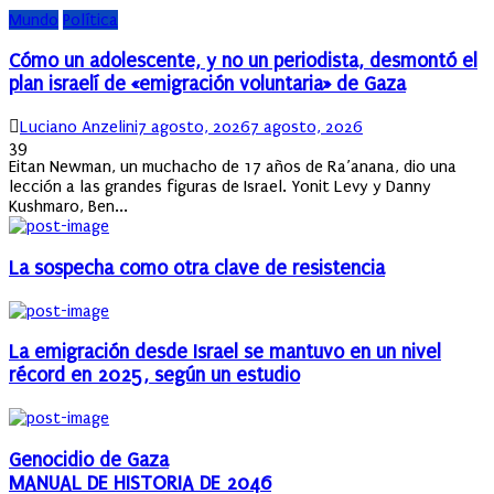
Mundo
Política
Cómo un adolescente, y no un periodista, desmontó el
plan israelí de «emigración voluntaria» de Gaza
Author
Posted
Luciano Anzelini
7 agosto, 2026
7 agosto, 2026
on
39
Eitan Newman, un muchacho de 17 años de Ra’anana, dio una
lección a las grandes figuras de Israel. Yonit Levy y Danny
Kushmaro, Ben...
La sospecha como otra clave de resistencia
La emigración desde Israel se mantuvo en un nivel
récord en 2025, según un estudio
Genocidio de Gaza
MANUAL DE HISTORIA DE 2046