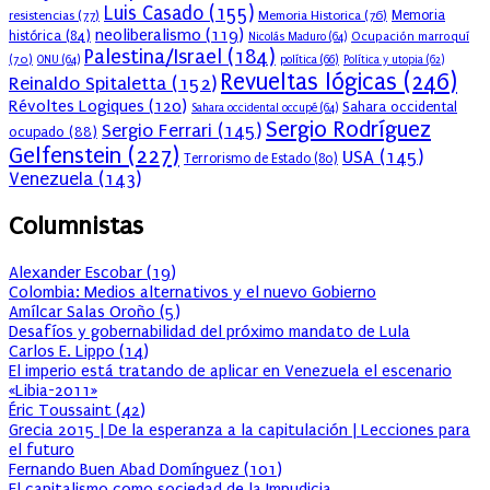
Luis Casado
(155)
resistencias
(77)
Memoria Historica
(76)
Memoria
neoliberalismo
(119)
histórica
(84)
Ocupación marroquí
Nicolás Maduro
(64)
Palestina/Israel
(184)
(70)
política
(66)
ONU
(64)
Política y utopia
(62)
Revueltas lógicas
(246)
Reinaldo Spitaletta
(152)
Révoltes Logiques
(120)
Sahara occidental
Sahara occidental occupé
(64)
Sergio Rodríguez
Sergio Ferrari
(145)
ocupado
(88)
Gelfenstein
(227)
USA
(145)
Terrorismo de Estado
(80)
Venezuela
(143)
Columnistas
Alexander Escobar
(
19
)
Colombia: Medios alternativos y el nuevo Gobierno
Amílcar Salas Oroño
(
5
)
Desafíos y gobernabilidad del próximo mandato de Lula
Carlos E. Lippo
(
14
)
El imperio está tratando de aplicar en Venezuela el escenario
«Libia-2011»
Éric Toussaint
(
42
)
Grecia 2015 | De la esperanza a la capitulación | Lecciones para
el futuro
Fernando Buen Abad Domínguez
(
101
)
El capitalismo como sociedad de la Impudicia