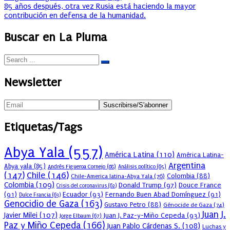
85 años después, otra vez Rusia está haciendo la mayor
contribución en defensa de la humanidad.
Buscar en La Pluma
Newsletter
Etiquetas/Tags
Abya Yala
(557)
América Latina
(110)
América Latina-
Argentina
Abya yala
(85)
Andrés Figueroa Cornejo
(68)
Análisis político
(65)
(147)
Chile
(146)
Colombia
(88)
Chile-America latina-Abya Yala
(76)
Colombia
(109)
Donald Trump
(97)
Douce France
Crisis del coronavirus
(62)
(91)
Ecuador
(93)
Fernando Buen Abad Domínguez
(91)
Dulce Francia
(63)
Genocidio de Gaza
(163)
Gustavo Petro
(88)
Génocide de Gaza
(74)
Juan J.
Javier Milei
(107)
Juan J. Paz-y-Miño Cepeda
(93)
Jorge Elbaum
(67)
Paz y Miño Cepeda
(166)
Juan Pablo Cárdenas S.
(108)
Luchas y