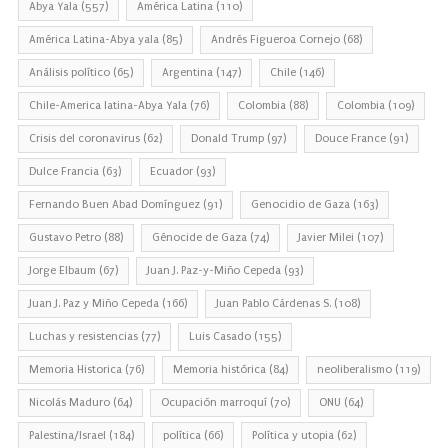
Abya Yala
(557)
América Latina
(110)
América Latina-Abya yala
(85)
Andrés Figueroa Cornejo
(68)
Análisis político
(65)
Argentina
(147)
Chile
(146)
Chile-America latina-Abya Yala
(76)
Colombia
(88)
Colombia
(109)
Crisis del coronavirus
(62)
Donald Trump
(97)
Douce France
(91)
Dulce Francia
(63)
Ecuador
(93)
Fernando Buen Abad Domínguez
(91)
Genocidio de Gaza
(163)
Gustavo Petro
(88)
Génocide de Gaza
(74)
Javier Milei
(107)
Jorge Elbaum
(67)
Juan J. Paz-y-Miño Cepeda
(93)
Juan J. Paz y Miño Cepeda
(166)
Juan Pablo Cárdenas S.
(108)
Luchas y resistencias
(77)
Luis Casado
(155)
Memoria Historica
(76)
Memoria histórica
(84)
neoliberalismo
(119)
Nicolás Maduro
(64)
Ocupación marroquí
(70)
ONU
(64)
Palestina/Israel
(184)
política
(66)
Política y utopia
(62)