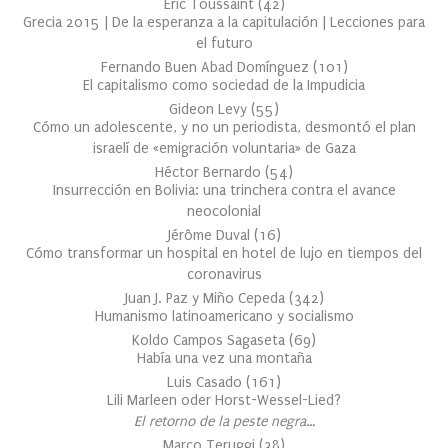
Éric Toussaint
(
42
)
Grecia 2015 | De la esperanza a la capitulación | Lecciones para
el futuro
Fernando Buen Abad Domínguez
(
101
)
El capitalismo como sociedad de la Impudicia
Gideon Levy
(
55
)
Cómo un adolescente, y no un periodista, desmontó el plan
israelí de «emigración voluntaria» de Gaza
Héctor Bernardo
(
54
)
Insurrección en Bolivia: una trinchera contra el avance
neocolonial
Jérôme Duval
(
16
)
Cómo transformar un hospital en hotel de lujo en tiempos del
coronavirus
Juan J. Paz y Miño Cepeda
(
342
)
Humanismo latinoamericano y socialismo
Koldo Campos Sagaseta
(
69
)
Había una vez una montaña
Luis Casado
(
161
)
Lili Marleen oder Horst-Wessel-Lied?
El retorno de la peste negra…
Marco Teruggi
(
38
)