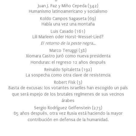
Juan J. Paz y Miño Cepeda
(
342
)
Humanismo latinoamericano y socialismo
Koldo Campos Sagaseta
(
69
)
Había una vez una montaña
Luis Casado
(
161
)
Lili Marleen oder Horst-Wessel-Lied?
El retorno de la peste negra…
Marco Teruggi
(
38
)
Xiomara Castro juró como nueva presidenta
Honduras: el regreso 12 años después
Reinaldo Spitaletta
(
192
)
La sospecha como otra clave de resistencia
Robert Fisk
(
3
)
Basta de excusas: los votantes israelíes han escogido un país
que será espejo de los brutales regímenes de sus vecinos
árabes
Sergio Rodríguez Gelfenstein
(
273
)
85 años después, otra vez Rusia está haciendo la mayor
contribución en defensa de la humanidad.