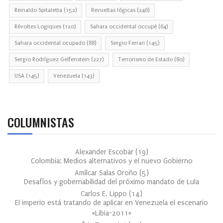
Reinaldo Spitaletta
(152)
Revueltas lógicas
(246)
Révoltes Logiques
(120)
Sahara occidental occupé
(64)
Sahara occidental ocupado
(88)
Sergio Ferrari
(145)
Sergio Rodríguez Gelfenstein
(227)
Terrorismo de Estado
(80)
USA
(145)
Venezuela
(143)
COLUMNISTAS
Alexander Escobar
(
19
)
Colombia: Medios alternativos y el nuevo Gobierno
Amílcar Salas Oroño
(
5
)
Desafíos y gobernabilidad del próximo mandato de Lula
Carlos E. Lippo
(
14
)
El imperio está tratando de aplicar en Venezuela el escenario
«Libia-2011»