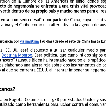
nfitrión de la Cumbre de las Américas en junio, donde e
cto de hegemonía se enfrenta a una crisis vital provocad
vertir dentro de su propio país y mucho menos para el re
enta a un serio desafío por parte de China
, cuya Inicia
Latina y el Caribe como una alternativa a la agenda de au
mercancía por
vía marítima
(36 días) desde el este de China hasta Eur
as, EE. UU. está dispuesto a utilizar cualquier medio pa
a
Doctrina Monroe
. Esta política, que cumplirá dos siglos
 trasero” (aunque Biden ha intentado hacerse el simpático 
mos elaborado una alerta roja sobre dos instrumentos de
al que se enfrenta EE.UU. al intentar imponer su hegemon
canos?
a en Bogotá, Colombia, en 1948 por Estados Unidos y sus
 utilizado como herramienta para luchar contra el comuni