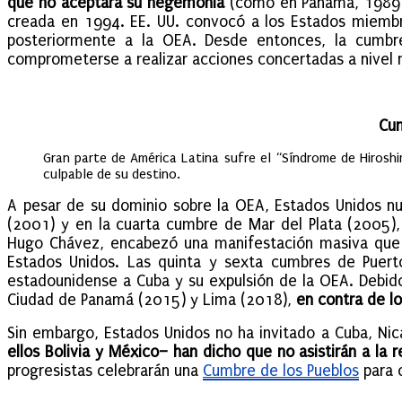
que no aceptara su hegemonía
(como en Panamá, 1989 e 
creada en 1994. EE. UU. convocó a los Estados miemb
posteriormente a la OEA. Desde entonces, la cumbre
comprometerse a realizar acciones concertadas a nivel n
Cum
Gran parte de América Latina sufre el “Síndrome de Hirosh
culpable de su destino.
A pesar de su dominio sobre la OEA, Estados Unidos n
(2001) y en la cuarta cumbre de Mar del Plata (2005),
Hugo Chávez, encabezó una manifestación masiva que 
Estados Unidos. Las quinta y sexta cumbres de Puert
estadounidense a Cuba y su expulsión de la OEA. Debid
Ciudad de Panamá (2015) y Lima (2018),
en contra de l
Sin embargo, Estados Unidos no ha invitado a Cuba, Ni
ellos Bolivia y México– han dicho que no asistirán a la
progresistas celebrarán una
Cumbre de los Pueblos
para c