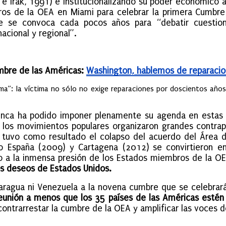
Irak, 1991) e institucionalizando su poder económico a
ros de la OEA en Miami para celebrar la primera Cumbr
 se convoca cada pocos años para “debatir cuestion
acional y regional”.
bre de las Américas:
Washington, hablemos de reparaci
ima”: la víctima no sólo no exige reparaciones por doscientos año
unca ha podido imponer plenamente su agenda en estas
 los movimientos populares organizaron grandes contrapr
tuvo como resultado el colapso del acuerdo del Área d
o España (2009) y Cartagena (2012) se convirtieron e
o a la inmensa presión de los Estados miembros de la OE
os deseos de Estados Unidos.
caragua ni Venezuela a la novena cumbre que se celebra
 reunión a menos que los 35 países de las Américas estén
ontrarrestar la cumbre de la OEA y amplificar las voces d