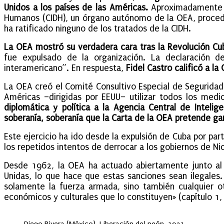
Unidos a los países de las Américas.
Aproximadamente la
Humanos (CIDH), un órgano autónomo de la OEA, procede
ha ratificado ninguno de los tratados de la CIDH.
La OEA mostró su verdadera cara tras la Revolución Cu
fue expulsado de la organización. La declaración de
interamericano”. En respuesta,
Fidel Castro calificó a la
La OEA creó el Comité Consultivo Especial de Seguridad 
Américas –dirigidas por EEUU– utilizar todos los med
diplomática y política a la Agencia Central de Intelig
soberanía, soberanía que la Carta de la OEA pretende ga
Este ejercicio ha ido desde la expulsión de Cuba por pa
los repetidos intentos de derrocar a los gobiernos de N
Desde 1962, la OEA ha actuado abiertamente junto al 
Unidas, lo que hace que estas sanciones sean ilegales. 
solamente la fuerza armada, sino también cualquier ot
económicos y culturales que lo constituyen» (capítulo 1, a
Diego Rivera (México), Liberación del peón, 1931