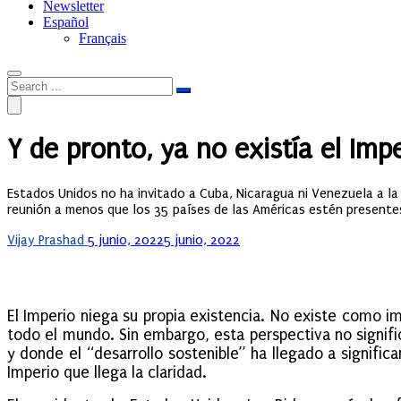
Newsletter
Español
Français
Y de pronto, ya no existía el Imp
Estados Unidos no ha invitado a Cuba, Nicaragua ni Venezuela a la
reunión a menos que los 35 países de las Américas estén presente
Posted
Vijay Prashad
5 junio, 2022
5 junio, 2022
on
El Imperio niega su propia existencia. No existe como i
todo el mundo. Sin embargo, esta perspectiva no signif
y donde el “desarrollo sostenible” ha llegado a signifi
Imperio que llega la claridad.