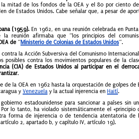
 mitad de los fondos de la OEA y el 80 por ciento de
n de Estados Unidos. Cabe señalar que, a pesar de aport
bana (1959).
En 1962, en una reunión celebrada en Punta
 la reunión afirmaba que “los principios del comuni
 OEA de
“
Ministerio de Colonias de Estados Unidos
“.
contra la Acción Subversiva del Comunismo Internacional e
ios posibles contra los movimientos populares de la cl
encia (CIA) de Estados Unidos al participar en el derr
rantizar
.
rte de la OEA en 1962 hasta la orquestación de golpes de
icaragua y
Venezuela
y la actual injerencia en
Haití
.
gobierno estadounidense para sancionar a países sin un
Por lo tanto, ha violado sistemáticamente el «principio 
ra forma de injerencia o de tendencia atentatoria de l
rtículo 2, apartado b, y capítulo IV, artículo 19).