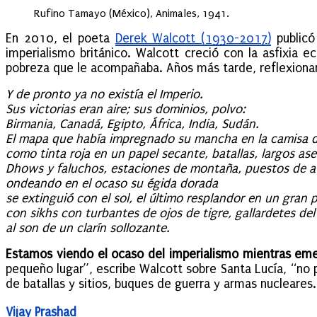
Rufino Tamayo (México), Animales, 1941.
En 2010, el poeta
Derek Walcott (1930-2017)
publicó 
imperialismo británico. Walcott creció con la asfixia e
pobreza que le acompañaba. Años más tarde, reflexionand
Y de pronto ya no existía el Imperio.
Sus victorias eran aire; sus dominios, polvo:
Birmania, Canadá, Egipto, África, India, Sudán.
El mapa que había impregnado su mancha en la camisa d
como tinta roja en un papel secante, batallas, largos ase
Dhows y faluchos, estaciones de montaña, puestos de 
ondeando en el ocaso su égida dorada
se extinguió con el sol, el último resplandor en un gran 
con sikhs con turbantes de ojos de tigre, gallardetes del
al son de un clarín sollozante.
Estamos viendo el ocaso del imperialismo mientras eme
pequeño lugar”, escribe Walcott sobre Santa Lucía, “no 
de batallas y sitios, buques de guerra y armas nucleares.
Vijay Prashad