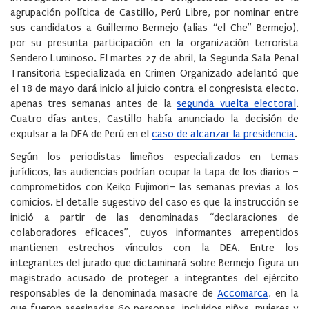
agrupación política de Castillo, Perú Libre, por nominar entre
sus candidatos a Guillermo Bermejo (alias “el Che” Bermejo),
por su presunta participación en la organización terrorista
Sendero Luminoso. El martes 27 de abril, la Segunda Sala Penal
Transitoria Especializada en Crimen Organizado adelantó que
el 18 de mayo dará inicio al juicio contra el congresista electo,
apenas tres semanas antes de la
segunda vuelta electoral
.
Cuatro días antes, Castillo había anunciado la decisión de
expulsar a la DEA de Perú en el
caso de alcanzar la presidencia
.
Según los periodistas limeños especializados en temas
jurídicos, las audiencias podrían ocupar la tapa de los diarios –
comprometidos con Keiko Fujimori– las semanas previas a los
comicios. El detalle sugestivo del caso es que la instrucción se
inició a partir de las denominadas “declaraciones de
colaboradores eficaces”, cuyos informantes arrepentidos
mantienen estrechos vínculos con la DEA. Entre los
integrantes del jurado que dictaminará sobre Bermejo figura un
magistrado acusado de proteger a integrantes del ejército
responsables de la denominada masacre de
Accomarca
, en la
que fueron asesinadas 69 personas, incluidos niñxs, mujeres y