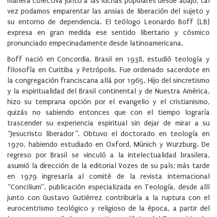
manera colectiva junto a las luchas populares desde abajo, tal
vez podamos emparentar las ansias de liberación del sujeto y
su entorno de dependencia. El teólogo Leonardo Boff (LB)
expresa en gran medida ese sentido libertario y cósmico
pronunciado empecinadamente desde latinoamericana.
Boff nació en Concordia, Brasil en 1938, estudió teología y
filosofía en Curitiba y Petrópolis. Fue ordenado sacerdote en
la congregación franciscana allá por 1965. Hijo del sincretismo
y la espiritualidad del Brasil continental y de Nuestra América,
hizo su temprana opción por el evangelio y el cristianismo,
quizás no sabiendo entonces que con el tiempo lograría
trascender su experiencia espiritual sin dejar de mirar a su
“Jesucristo liberador
”.
Obtuvo el doctorado en teología en
1970, habiendo estudiado en Oxford, Múnich y Wurzburg. De
regreso por Brasil se vinculó a la intelectualidad brasilera,
asumió la dirección de la editorial Vozes de su país; más tarde
en 1979 ingresaría al comité de la revista internacional
“Concilium”, publicación especializada en Teología, desde allí
junto con Gustavo Gutiérrez contribuiría a la ruptura con el
eurocentrismo teológico y religioso de la época, a partir del