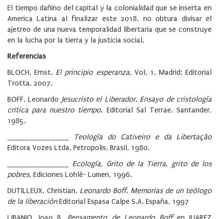
El tiempo dañino del capital y la colonialidad que se inserta en
America Latina al finalizar este 2018, no obtura divisar el
ajetreo de una nueva temporalidad libertaria que se construye
en la lucha por la tierra y la justicia social.
Referencias
BLOCH, Ernst.
El principio esperanza
, Vol. 1. Madrid: Editorial
Trotta, 2007.
BOFF, Leonardo
Jesucristo el Liberador. Ensayo de cristología
critica para nuestro tiempo
. Editorial Sal Terrae, Santander,
1985.
______________
Teología do Cativeiro e da Libertação
Editora Vozes Ltda, Petropolis, Brasil, 1980.
______________
Ecología, Grito de la Tierra, grito de los
pobres
, Ediciones Lohlé- Lumen, 1996.
DUTILLEUX, Christian.
Leonardo Boff. Memorias de un teólogo
de la liberación
Editorial Espasa Calpe S.A, España, 1997
LIBANIO, Joao B.
Pensamento de Leonardo Boff
en JUAREZ