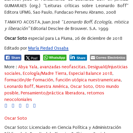
GUIMARAES (org.) “Leituras críticas sobre Leonardo Boff”
Editora UFMG, Sao Paulo, Fundacao Perseu Abramo, 2008
TAMAYO ACOSTA, Juan José “
Leonardo Boff. Ecología, mística
y liberación”
Editorial Desclee de Brouwer. S.A. 1999
Oscar Soto
especial para La Pluma, 26 de diciembre de 2018
Editado por
María Piedad Ossaba
WhatsApp
Correo Electrónico
Post
Share
Share
More :
Abya Yala
,
avanzadas neofascitas
,
Desiguald/injusticias
sociales
,
Ecología/Madre Tierra
,
Especial Balance 2018
,
formación/de-formación
,
función utópica nuestramericana
,
Leonardo Boff
,
Nuestra América
,
Oscar Soto
,
Otro mundo
posible
,
Pensamiento/práctica liberadora
,
retornos
neocoloniales
Oscar Soto
Oscar Soto: Licenciado en Ciencia Política y Administración