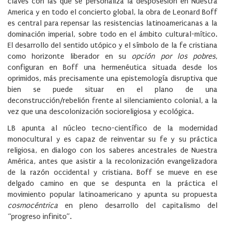
claves con las que se personaliza la desposesión en Nuestra
America y en todo el concierto global, la obra de Leonard Boff
es central para repensar las resistencias latinoamericanas a la
dominación imperial, sobre todo en el ámbito cultural-mítico.
El desarrollo del sentido utópico y el símbolo de la fe cristiana
como horizonte liberador en su
opción por los pobres
,
configuran en Boff una hermenéutica situada desde los
oprimidos, más precisamente una epistemología disruptiva que
bien se puede situar en el plano de una
deconstrucción/rebelión frente al silenciamiento colonial, a la
vez que una descolonización socioreligiosa y ecológica.
LB apunta al núcleo tecno-científico de la modernidad
monocultural y es capaz de reinventar su fe y su práctica
religiosa, en dialogo con los saberes ancestrales de Nuestra
América, antes que asistir a la recolonización evangelizadora
de la razón occidental y cristiana. Boff se mueve en ese
delgado camino en que se despunta en la práctica el
movimiento popular latinoamericano y apunta su propuesta
cosmocéntrica
en pleno desarrollo del capitalismo del
“progreso infinito”.