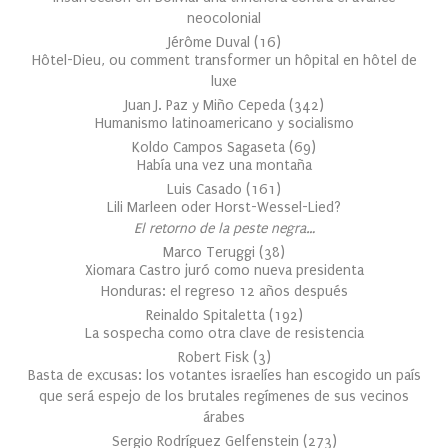
neocolonial
Jérôme Duval
(
16
)
Hôtel-Dieu, ou comment transformer un hôpital en hôtel de
luxe
Juan J. Paz y Miño Cepeda
(
342
)
Humanismo latinoamericano y socialismo
Koldo Campos Sagaseta
(
69
)
Había una vez una montaña
Luis Casado
(
161
)
Lili Marleen oder Horst-Wessel-Lied?
El retorno de la peste negra…
Marco Teruggi
(
38
)
Xiomara Castro juró como nueva presidenta
Honduras: el regreso 12 años después
Reinaldo Spitaletta
(
192
)
La sospecha como otra clave de resistencia
Robert Fisk
(
3
)
Basta de excusas: los votantes israelíes han escogido un país
que será espejo de los brutales regímenes de sus vecinos
árabes
Sergio Rodríguez Gelfenstein
(
273
)