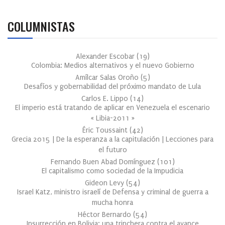
COLUMNISTAS
Alexander Escobar
(
19
)
Colombia: Medios alternativos y el nuevo Gobierno
Amílcar Salas Oroño
(
5
)
Desafíos y gobernabilidad del próximo mandato de Lula
Carlos E. Lippo
(
14
)
El imperio está tratando de aplicar en Venezuela el escenario
« Libia-2011 »
Éric Toussaint
(
42
)
Grecia 2015 | De la esperanza a la capitulación | Lecciones para
el futuro
Fernando Buen Abad Domínguez
(
101
)
El capitalismo como sociedad de la Impudicia
Gideon Levy
(
54
)
Israel Katz, ministro israelí de Defensa y criminal de guerra a
mucha honra
Héctor Bernardo
(
54
)
Insurrección en Bolivia: una trinchera contra el avance