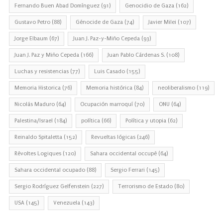
Fernando Buen Abad Domínguez
(91)
Genocidio de Gaza
(162)
Gustavo Petro
(88)
Génocide de Gaza
(74)
Javier Milei
(107)
Jorge Elbaum
(67)
Juan J. Paz-y-Miño Cepeda
(93)
Juan J. Paz y Miño Cepeda
(166)
Juan Pablo Cárdenas S.
(108)
Luchas y resistencias
(77)
Luis Casado
(155)
Memoria Historica
(76)
Memoria histórica
(84)
neoliberalismo
(119)
Nicolás Maduro
(64)
Ocupación marroquí
(70)
ONU
(64)
Palestina/Israel
(184)
política
(66)
Política y utopia
(62)
Reinaldo Spitaletta
(152)
Revueltas lógicas
(246)
Révoltes Logiques
(120)
Sahara occidental occupé
(64)
Sahara occidental ocupado
(88)
Sergio Ferrari
(145)
Sergio Rodríguez Gelfenstein
(227)
Terrorismo de Estado
(80)
USA
(145)
Venezuela
(143)