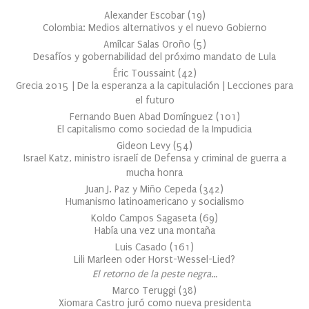
Alexander Escobar
(
19
)
Colombia: Medios alternativos y el nuevo Gobierno
Amílcar Salas Oroño
(
5
)
Desafíos y gobernabilidad del próximo mandato de Lula
Éric Toussaint
(
42
)
Grecia 2015 | De la esperanza a la capitulación | Lecciones para
el futuro
Fernando Buen Abad Domínguez
(
101
)
El capitalismo como sociedad de la Impudicia
Gideon Levy
(
54
)
Israel Katz, ministro israelí de Defensa y criminal de guerra a
mucha honra
Juan J. Paz y Miño Cepeda
(
342
)
Humanismo latinoamericano y socialismo
Koldo Campos Sagaseta
(
69
)
Había una vez una montaña
Luis Casado
(
161
)
Lili Marleen oder Horst-Wessel-Lied?
El retorno de la peste negra…
Marco Teruggi
(
38
)
Xiomara Castro juró como nueva presidenta