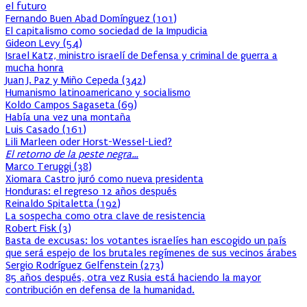
el futuro
Fernando Buen Abad Domínguez
(
101
)
El capitalismo como sociedad de la Impudicia
Gideon Levy
(
54
)
Israel Katz, ministro israelí de Defensa y criminal de guerra a
mucha honra
Juan J. Paz y Miño Cepeda
(
342
)
Humanismo latinoamericano y socialismo
Koldo Campos Sagaseta
(
69
)
Había una vez una montaña
Luis Casado
(
161
)
Lili Marleen oder Horst-Wessel-Lied?
El retorno de la peste negra…
Marco Teruggi
(
38
)
Xiomara Castro juró como nueva presidenta
Honduras: el regreso 12 años después
Reinaldo Spitaletta
(
192
)
La sospecha como otra clave de resistencia
Robert Fisk
(
3
)
Basta de excusas: los votantes israelíes han escogido un país
que será espejo de los brutales regímenes de sus vecinos árabes
Sergio Rodríguez Gelfenstein
(
273
)
85 años después, otra vez Rusia está haciendo la mayor
contribución en defensa de la humanidad.