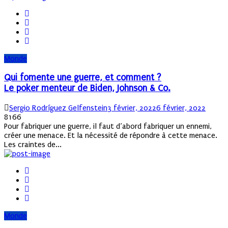
Monde
Qui fomente une guerre, et comment ?
Le poker menteur de Biden, Johnson & Co.
Author
Posted
Sergio Rodríguez Gelfenstein
3 février, 2022
6 février, 2022
on
8166
Pour fabriquer une guerre, il faut d’abord fabriquer un ennemi,
créer une menace. Et la nécessité de répondre à cette menace.
Les craintes de...
Monde