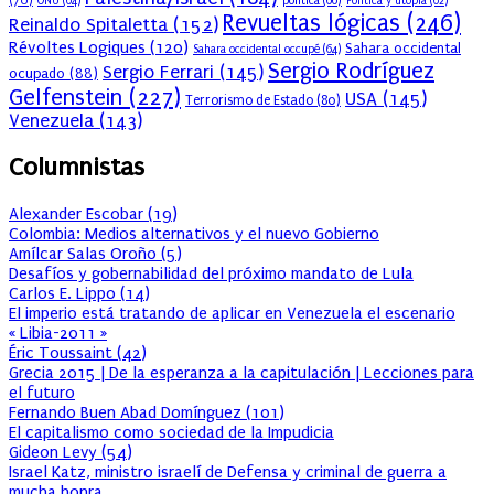
(70)
política
(66)
ONU
(64)
Política y utopia
(62)
Revueltas lógicas
(246)
Reinaldo Spitaletta
(152)
Révoltes Logiques
(120)
Sahara occidental
Sahara occidental occupé
(64)
Sergio Rodríguez
Sergio Ferrari
(145)
ocupado
(88)
Gelfenstein
(227)
USA
(145)
Terrorismo de Estado
(80)
Venezuela
(143)
Columnistas
Alexander Escobar
(
19
)
Colombia: Medios alternativos y el nuevo Gobierno
Amílcar Salas Oroño
(
5
)
Desafíos y gobernabilidad del próximo mandato de Lula
Carlos E. Lippo
(
14
)
El imperio está tratando de aplicar en Venezuela el escenario
« Libia-2011 »
Éric Toussaint
(
42
)
Grecia 2015 | De la esperanza a la capitulación | Lecciones para
el futuro
Fernando Buen Abad Domínguez
(
101
)
El capitalismo como sociedad de la Impudicia
Gideon Levy
(
54
)
Israel Katz, ministro israelí de Defensa y criminal de guerra a
mucha honra