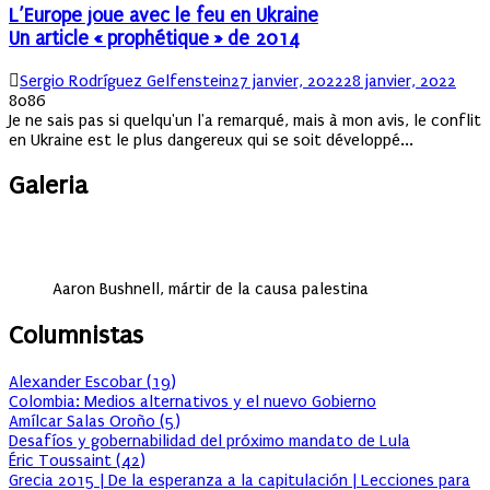
L’Europe joue avec le feu en Ukraine
Un article « prophétique » de 2014
Author
Posted
Sergio Rodríguez Gelfenstein
27 janvier, 2022
28 janvier, 2022
on
8086
Je ne sais pas si quelqu'un l'a remarqué, mais à mon avis, le conflit
en Ukraine est le plus dangereux qui se soit développé...
Galeria
Aaron Bushnell, mártir de la causa palestina
Columnistas
Alexander Escobar
(
19
)
Colombia: Medios alternativos y el nuevo Gobierno
Amílcar Salas Oroño
(
5
)
Desafíos y gobernabilidad del próximo mandato de Lula
Éric Toussaint
(
42
)
Grecia 2015 | De la esperanza a la capitulación | Lecciones para