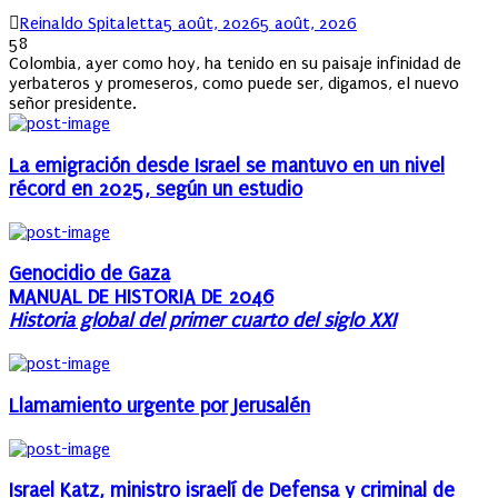
Author
Posted
Reinaldo Spitaletta
5 août, 2026
5 août, 2026
on
58
Colombia, ayer como hoy, ha tenido en su paisaje infinidad de
yerbateros y promeseros, como puede ser, digamos, el nuevo
señor presidente.
La emigración desde Israel se mantuvo en un nivel
récord en 2025, según un estudio
Genocidio de Gaza
MANUAL DE HISTORIA DE 2046
Historia global del primer cuarto del siglo XXI
Llamamiento urgente por Jerusalén
Israel Katz, ministro israelí de Defensa y criminal de