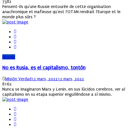
on
7382
Pensent-ils qu'une Russie entourée de cette organisation
anachronique et mafieuse qu'est l'OTAN rendrait l'Europe et le
monde plus sûrs ?
Monde
No es Rusia, es el capitalismo, tontón
Author
Posted
Misión Verdad
12 mars, 2022
12 mars, 2022
on
8162
Nunca se imaginaron Marx y Lenin, en sus lúcidos cerebros, ver al
capitalismo en su etapa superior engulléndose a sí mismo.