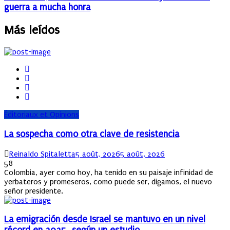
guerra a mucha honra
Más leídos
Éditoriaux et Opinions
La sospecha como otra clave de resistencia
Author
Posted
Reinaldo Spitaletta
5 août, 2026
5 août, 2026
on
58
Colombia, ayer como hoy, ha tenido en su paisaje infinidad de
yerbateros y promeseros, como puede ser, digamos, el nuevo
señor presidente.
La emigración desde Israel se mantuvo en un nivel