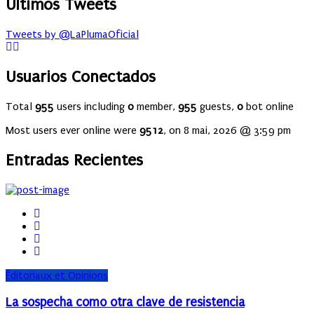
Últimos Tweets
Tweets by @LaPlumaOficial
Usuarios Conectados
Total
955
users including
0
member,
955
guests,
0
bot online
Most users ever online were
9512
, on 8 mai, 2026 @ 3:59 pm
Entradas Recientes
Éditoriaux et Opinions
La sospecha como otra clave de resistencia