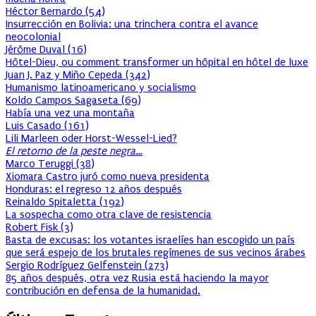
Héctor Bernardo
(
54
)
Insurrección en Bolivia: una trinchera contra el avance
neocolonial
Jérôme Duval
(
16
)
Hôtel-Dieu, ou comment transformer un hôpital en hôtel de luxe
Juan J. Paz y Miño Cepeda
(
342
)
Humanismo latinoamericano y socialismo
Koldo Campos Sagaseta
(
69
)
Había una vez una montaña
Luis Casado
(
161
)
Lili Marleen oder Horst-Wessel-Lied?
El retorno de la peste negra…
Marco Teruggi
(
38
)
Xiomara Castro juró como nueva presidenta
Honduras: el regreso 12 años después
Reinaldo Spitaletta
(
192
)
La sospecha como otra clave de resistencia
Robert Fisk
(
3
)
Basta de excusas: los votantes israelíes han escogido un país
que será espejo de los brutales regímenes de sus vecinos árabes
Sergio Rodríguez Gelfenstein
(
273
)
85 años después, otra vez Rusia está haciendo la mayor
contribución en defensa de la humanidad.