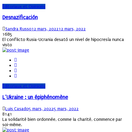
Éditoriaux et Opinions
Desnazificación
Author
Posted
Sandra Russo
12 mars, 2022
12 mars, 2022
on
1685
El conflicto Rusia-Ucrania desató un nivel de hipocresía nunca
visto
Éditoriaux et Opinions
L’Ukraine : un épiphénomène
Author
Posted
Luis Casado
5 mars, 2022
5 mars, 2022
on
8141
La solidarité bien ordonnée, comme la charité, commence par
soi-même.