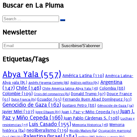
Buscar en La Pluma
Newsletter
Etiquetas/Tags
Abya Yala
(557)
América Latina
(110)
América Latina-
Argentina
Abya yala
(85)
Andrés Figueroa Cornejo
(68)
Análisis político
(65)
(147)
Chile
(146)
Colombia
(88)
Chile-America latina-Abya Yala
(76)
Colombie
(109)
Donald Trump
(97)
Douce France
Crisis del coronavirus
(62)
(91)
Ecuador
(93)
Fernando Buen Abad Domínguez
(91)
Dulce Francia
(63)
Genocidio de Gaza
(162)
Gustavo Petro
(88)
Génocide de Gaza
(74)
Juan J.
Javier Milei
(107)
Juan J. Paz-y-Miño Cepeda
(93)
Jorge Elbaum
(67)
Paz y Miño Cepeda
(166)
Juan Pablo Cárdenas S.
(108)
Luchas y
Luis Casado
(155)
resistencias
(77)
Memoria Historica
(76)
Memoria
neoliberalismo
(119)
histórica
(84)
Ocupación marroquí
Nicolás Maduro
(64)
Palestina/Israel
(184)