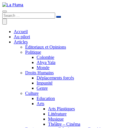
Accueil
Au pilori
Articles
Éditoriaux et Opinions
Politique
Colombie
Abya Yala
Monde
Droits Humains
Déplacements forcés
Impunité
Genre
Culture
Education
Arts
Arts Plastiques
Littérature
Musique
Théâtre – Cinéma