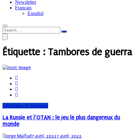
Newsletter
Français
Español
Étiquette :
Tambores de guerra
Éditoriaux et Opinions
La Russie et l’OTAN : le jeu le plus dangereux du
monde
Author
Posted
Jorge Majfud
7 avril, 2022
7 avril, 2022