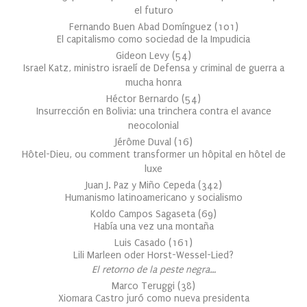
el futuro
Fernando Buen Abad Domínguez
(
101
)
El capitalismo como sociedad de la Impudicia
Gideon Levy
(
54
)
Israel Katz, ministro israelí de Defensa y criminal de guerra a
mucha honra
Héctor Bernardo
(
54
)
Insurrección en Bolivia: una trinchera contra el avance
neocolonial
Jérôme Duval
(
16
)
Hôtel-Dieu, ou comment transformer un hôpital en hôtel de
luxe
Juan J. Paz y Miño Cepeda
(
342
)
Humanismo latinoamericano y socialismo
Koldo Campos Sagaseta
(
69
)
Había una vez una montaña
Luis Casado
(
161
)
Lili Marleen oder Horst-Wessel-Lied?
El retorno de la peste negra…
Marco Teruggi
(
38
)
Xiomara Castro juró como nueva presidenta