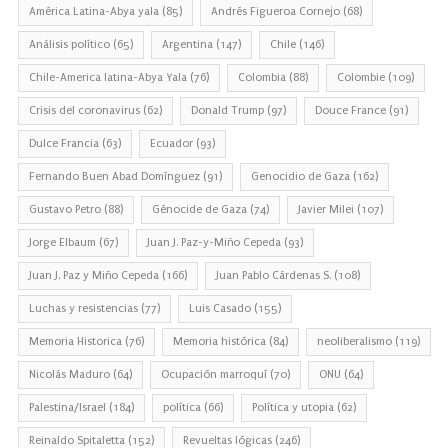
América Latina-Abya yala
(85)
Andrés Figueroa Cornejo
(68)
Análisis político
(65)
Argentina
(147)
Chile
(146)
Chile-America latina-Abya Yala
(76)
Colombia
(88)
Colombie
(109)
Crisis del coronavirus
(62)
Donald Trump
(97)
Douce France
(91)
Dulce Francia
(63)
Ecuador
(93)
Fernando Buen Abad Domínguez
(91)
Genocidio de Gaza
(162)
Gustavo Petro
(88)
Génocide de Gaza
(74)
Javier Milei
(107)
Jorge Elbaum
(67)
Juan J. Paz-y-Miño Cepeda
(93)
Juan J. Paz y Miño Cepeda
(166)
Juan Pablo Cárdenas S.
(108)
Luchas y resistencias
(77)
Luis Casado
(155)
Memoria Historica
(76)
Memoria histórica
(84)
neoliberalismo
(119)
Nicolás Maduro
(64)
Ocupación marroquí
(70)
ONU
(64)
Palestina/Israel
(184)
política
(66)
Política y utopia
(62)
Reinaldo Spitaletta
(152)
Revueltas lógicas
(246)