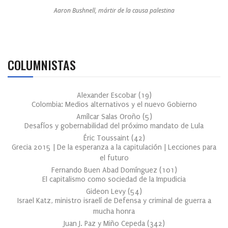
Aaron Bushnell, mártir de la causa palestina
COLUMNISTAS
Alexander Escobar
(
19
)
Colombia: Medios alternativos y el nuevo Gobierno
Amílcar Salas Oroño
(
5
)
Desafíos y gobernabilidad del próximo mandato de Lula
Éric Toussaint
(
42
)
Grecia 2015 | De la esperanza a la capitulación | Lecciones para
el futuro
Fernando Buen Abad Domínguez
(
101
)
El capitalismo como sociedad de la Impudicia
Gideon Levy
(
54
)
Israel Katz, ministro israelí de Defensa y criminal de guerra a
mucha honra
Juan J. Paz y Miño Cepeda
(
342
)