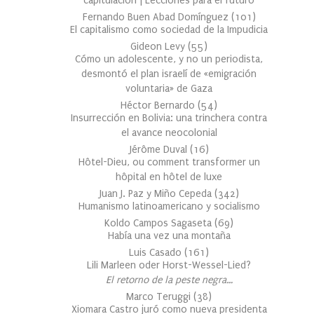
capitulación | Lecciones para el futuro
Fernando Buen Abad Domínguez
(
101
)
El capitalismo como sociedad de la Impudicia
Gideon Levy
(
55
)
Cómo un adolescente, y no un periodista,
desmontó el plan israelí de «emigración
voluntaria» de Gaza
Héctor Bernardo
(
54
)
Insurrección en Bolivia: una trinchera contra
el avance neocolonial
Jérôme Duval
(
16
)
Hôtel-Dieu, ou comment transformer un
hôpital en hôtel de luxe
Juan J. Paz y Miño Cepeda
(
342
)
Humanismo latinoamericano y socialismo
Koldo Campos Sagaseta
(
69
)
Había una vez una montaña
Luis Casado
(
161
)
Lili Marleen oder Horst-Wessel-Lied?
El retorno de la peste negra…
Marco Teruggi
(
38
)
Xiomara Castro juró como nueva presidenta