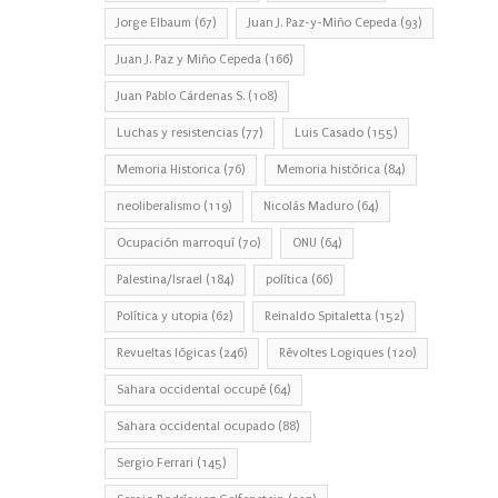
Jorge Elbaum
(67)
Juan J. Paz-y-Miño Cepeda
(93)
Juan J. Paz y Miño Cepeda
(166)
Juan Pablo Cárdenas S.
(108)
Luchas y resistencias
(77)
Luis Casado
(155)
Memoria Historica
(76)
Memoria histórica
(84)
neoliberalismo
(119)
Nicolás Maduro
(64)
Ocupación marroquí
(70)
ONU
(64)
Palestina/Israel
(184)
política
(66)
Política y utopia
(62)
Reinaldo Spitaletta
(152)
Revueltas lógicas
(246)
Révoltes Logiques
(120)
Sahara occidental occupé
(64)
Sahara occidental ocupado
(88)
Sergio Ferrari
(145)