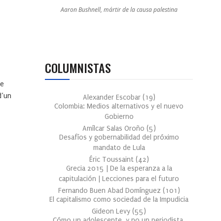
Aaron Bushnell, mártir de la causa palestina
COLUMNISTAS
te
d’un
Alexander Escobar
(
19
)
Colombia: Medios alternativos y el nuevo
Gobierno
Amílcar Salas Oroño
(
5
)
Desafíos y gobernabilidad del próximo
mandato de Lula
Éric Toussaint
(
42
)
Grecia 2015 | De la esperanza a la
capitulación | Lecciones para el futuro
Fernando Buen Abad Domínguez
(
101
)
El capitalismo como sociedad de la Impudicia
Gideon Levy
(
55
)
Cómo un adolescente, y no un periodista,