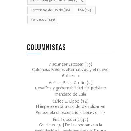
Sergio Rodríguez Gelfenstein
(227)
Terrorismo de Estado
(80)
USA
(145)
Venezuela
(143)
COLUMNISTAS
Alexander Escobar
(
19
)
Colombia: Medios alternativos y el nuevo
Gobierno
Amílcar Salas Oroño
(
5
)
Desafíos y gobernabilidad del próximo
mandato de Lula
Carlos E. Lippo
(
14
)
El imperio está tratando de aplicar en
Venezuela el escenario « Libia-2011 »
Éric Toussaint
(
42
)
Grecia 2015 | De la esperanza a la