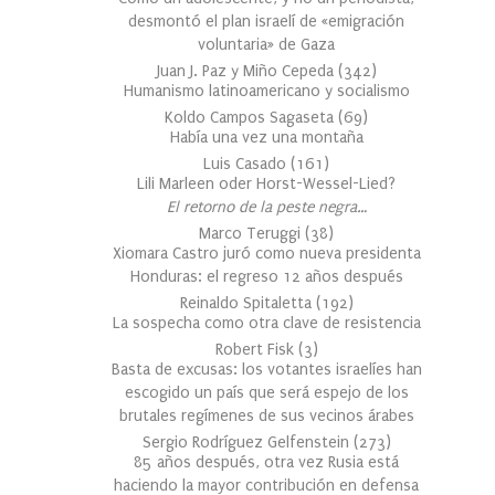
desmontó el plan israelí de «emigración
voluntaria» de Gaza
Juan J. Paz y Miño Cepeda
(
342
)
Humanismo latinoamericano y socialismo
Koldo Campos Sagaseta
(
69
)
Había una vez una montaña
Luis Casado
(
161
)
Lili Marleen oder Horst-Wessel-Lied?
El retorno de la peste negra…
Marco Teruggi
(
38
)
Xiomara Castro juró como nueva presidenta
Honduras: el regreso 12 años después
Reinaldo Spitaletta
(
192
)
La sospecha como otra clave de resistencia
Robert Fisk
(
3
)
Basta de excusas: los votantes israelíes han
escogido un país que será espejo de los
brutales regímenes de sus vecinos árabes
Sergio Rodríguez Gelfenstein
(
273
)
85 años después, otra vez Rusia está
haciendo la mayor contribución en defensa