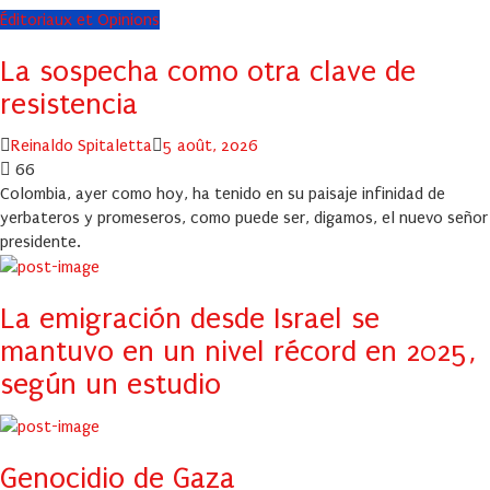
Éditoriaux et Opinions
La sospecha como otra clave de
resistencia
Author
Posted
Reinaldo Spitaletta
5 août, 2026
on
66
Colombia, ayer como hoy, ha tenido en su paisaje infinidad de
yerbateros y promeseros, como puede ser, digamos, el nuevo señor
presidente.
La emigración desde Israel se
mantuvo en un nivel récord en 2025,
según un estudio
Genocidio de Gaza