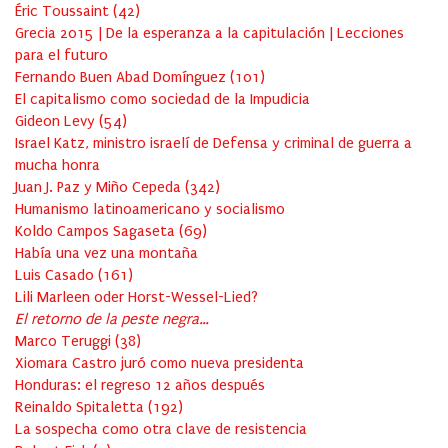
Éric Toussaint
(
42
)
Grecia 2015 | De la esperanza a la capitulación | Lecciones
para el futuro
Fernando Buen Abad Domínguez
(
101
)
El capitalismo como sociedad de la Impudicia
Gideon Levy
(
54
)
Israel Katz, ministro israelí de Defensa y criminal de guerra a
mucha honra
Juan J. Paz y Miño Cepeda
(
342
)
Humanismo latinoamericano y socialismo
Koldo Campos Sagaseta
(
69
)
Había una vez una montaña
Luis Casado
(
161
)
Lili Marleen oder Horst-Wessel-Lied?
El retorno de la peste negra…
Marco Teruggi
(
38
)
Xiomara Castro juró como nueva presidenta
Honduras: el regreso 12 años después
Reinaldo Spitaletta
(
192
)
La sospecha como otra clave de resistencia