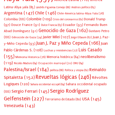
Latina-Abya yala
(85)
Andrés Figueroa Cornejo
(68)
Análisis político
(65)
Argentina
(147)
Chile
(146)
Chile-America latina-Abya Yala
(76)
Colombie
(109)
Colombia
(88)
Donald Trump
Crisis del coronavirus
(62)
(97)
Douce France
(91)
Ecuador
(93)
Fernando Buen
Dulce Francia
(63)
Genocidio de Gaza
(162)
Abad Domínguez
(91)
Gustavo Petro
Javier Milei
(107)
(88)
Juan J. Paz-
Génocide de Gaza
(74)
Jorge Elbaum
(67)
Juan J. Paz y Miño Cepeda
(166)
Juan
y-Miño Cepeda
(93)
Luis Casado
Pablo Cárdenas S.
(108)
Luchas y resistencias
(77)
(155)
neoliberalismo
Memoria Historica
(76)
Memoria histórica
(84)
(119)
Ocupación marroquí
(70)
Nicolás Maduro
(64)
ONU
(64)
Palestina/Israel
(184)
Reinaldo
política
(66)
Política y utopia
(62)
Revueltas lógicas
(246)
Spitaletta
(152)
Révoltes
Logiques
(120)
Sahara occidental ocupado
Sahara occidental occupé
(64)
Sergio Rodríguez
Sergio Ferrari
(145)
(88)
Gelfenstein
(227)
USA
(145)
Terrorismo de Estado
(80)
Venezuela
(143)