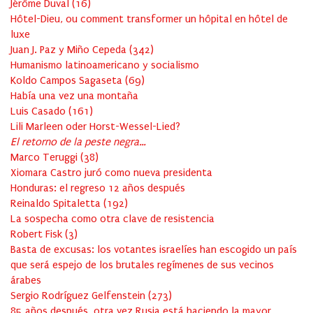
Jérôme Duval
(
16
)
Hôtel-Dieu, ou comment transformer un hôpital en hôtel de
luxe
Juan J. Paz y Miño Cepeda
(
342
)
Humanismo latinoamericano y socialismo
Koldo Campos Sagaseta
(
69
)
Había una vez una montaña
Luis Casado
(
161
)
Lili Marleen oder Horst-Wessel-Lied?
El retorno de la peste negra…
Marco Teruggi
(
38
)
Xiomara Castro juró como nueva presidenta
Honduras: el regreso 12 años después
Reinaldo Spitaletta
(
192
)
La sospecha como otra clave de resistencia
Robert Fisk
(
3
)
Basta de excusas: los votantes israelíes han escogido un país
que será espejo de los brutales regímenes de sus vecinos
árabes
Sergio Rodríguez Gelfenstein
(
273
)
85 años después, otra vez Rusia está haciendo la mayor