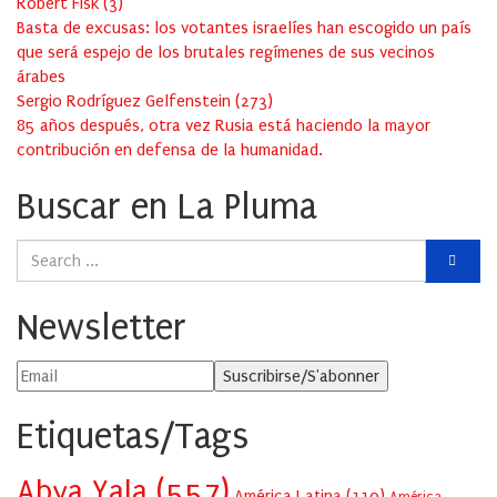
Robert Fisk
(
3
)
Basta de excusas: los votantes israelíes han escogido un país
que será espejo de los brutales regímenes de sus vecinos
árabes
Sergio Rodríguez Gelfenstein
(
273
)
85 años después, otra vez Rusia está haciendo la mayor
contribución en defensa de la humanidad.
Buscar en La Pluma
Newsletter
Etiquetas/Tags
Abya Yala
(557)
América Latina
(110)
América