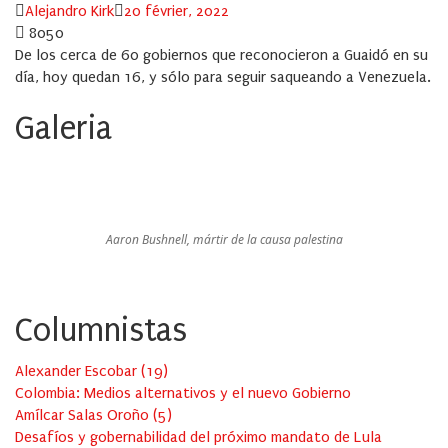
Author
Posted
Alejandro Kirk
20 février, 2022
on
8050
De los cerca de 60 gobiernos que reconocieron a Guaidó en su
día, hoy quedan 16, y sólo para seguir saqueando a Venezuela.
Galeria
Aaron Bushnell, mártir de la causa palestina
Columnistas
Alexander Escobar
(
19
)
Colombia: Medios alternativos y el nuevo Gobierno
Amílcar Salas Oroño
(
5
)
Desafíos y gobernabilidad del próximo mandato de Lula