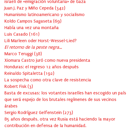
israelí de «emigración voluntaria» de Gaza
Juan J. Paz y Miño Cepeda
(
342
)
Humanismo latinoamericano y socialismo
Koldo Campos Sagaseta
(
69
)
Había una vez una montaña
Luis Casado
(
161
)
Lili Marleen oder Horst-Wessel-Lied?
El retorno de la peste negra…
Marco Teruggi
(
38
)
Xiomara Castro juró como nueva presidenta
Honduras: el regreso 12 años después
Reinaldo Spitaletta
(
192
)
La sospecha como otra clave de resistencia
Robert Fisk
(
3
)
Basta de excusas: los votantes israelíes han escogido un país
que será espejo de los brutales regímenes de sus vecinos
árabes
Sergio Rodríguez Gelfenstein
(
273
)
85 años después, otra vez Rusia está haciendo la mayor
contribución en defensa de la humanidad.