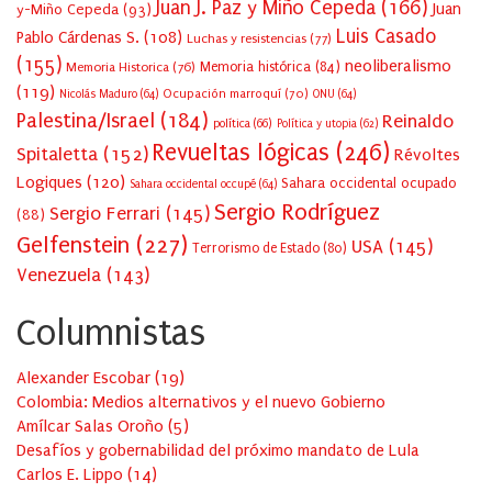
Juan J. Paz y Miño Cepeda
(166)
Juan
y-Miño Cepeda
(93)
Luis Casado
Pablo Cárdenas S.
(108)
Luchas y resistencias
(77)
(155)
neoliberalismo
Memoria Historica
(76)
Memoria histórica
(84)
(119)
Ocupación marroquí
(70)
Nicolás Maduro
(64)
ONU
(64)
Palestina/Israel
(184)
Reinaldo
política
(66)
Política y utopia
(62)
Revueltas lógicas
(246)
Spitaletta
(152)
Révoltes
Logiques
(120)
Sahara occidental ocupado
Sahara occidental occupé
(64)
Sergio Rodríguez
Sergio Ferrari
(145)
(88)
Gelfenstein
(227)
USA
(145)
Terrorismo de Estado
(80)
Venezuela
(143)
Columnistas
Alexander Escobar
(
19
)
Colombia: Medios alternativos y el nuevo Gobierno
Amílcar Salas Oroño
(
5
)
Desafíos y gobernabilidad del próximo mandato de Lula
Carlos E. Lippo
(
14
)