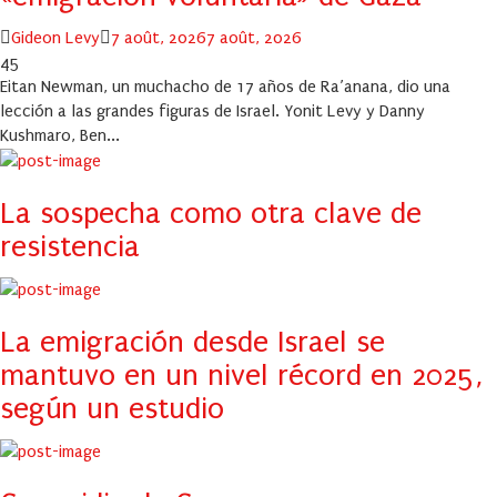
Author
Posted
Gideon Levy
7 août, 2026
7 août, 2026
on
45
Eitan Newman, un muchacho de 17 años de Ra’anana, dio una
lección a las grandes figuras de Israel. Yonit Levy y Danny
Kushmaro, Ben...
La sospecha como otra clave de
resistencia
La emigración desde Israel se
mantuvo en un nivel récord en 2025,
según un estudio