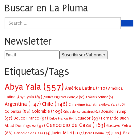
Buscar en La Pluma
Newsletter
Etiquetas/Tags
Abya Yala
(557)
América Latina
(110)
América
Latina-Abya yala
(85)
Andrés Figueroa Cornejo
(68)
Análisis político
(65)
Argentina
(147)
Chile
(146)
Chile-America latina-Abya Yala
(76)
Colombie
(109)
Colombia
(88)
Donald Trump
Crisis del coronavirus
(62)
(97)
Douce France
(91)
Ecuador
(93)
Fernando Buen
Dulce Francia
(63)
Genocidio de Gaza
(163)
Abad Domínguez
(91)
Gustavo Petro
Javier Milei
(107)
(88)
Juan J. Paz-
Génocide de Gaza
(74)
Jorge Elbaum
(67)