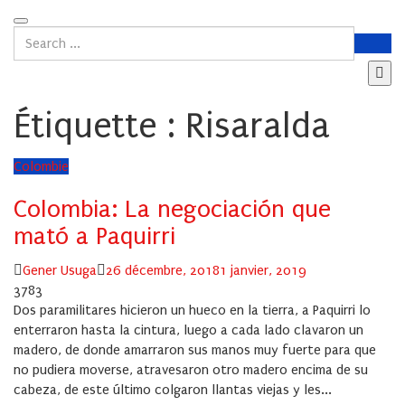
Étiquette :
Risaralda
Colombie
Colombia: La negociación que
mató a Paquirri
Author
Posted
Gener Usuga
26 décembre, 2018
1 janvier, 2019
on
3783
Dos paramilitares hicieron un hueco en la tierra, a Paquirri lo
enterraron hasta la cintura, luego a cada lado clavaron un
madero, de donde amarraron sus manos muy fuerte para que
no pudiera moverse, atravesaron otro madero encima de su
cabeza, de este último colgaron llantas viejas y les...