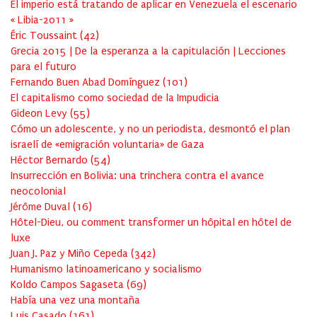
El imperio está tratando de aplicar en Venezuela el escenario
« Libia-2011 »
Éric Toussaint
(
42
)
Grecia 2015 | De la esperanza a la capitulación | Lecciones
para el futuro
Fernando Buen Abad Domínguez
(
101
)
El capitalismo como sociedad de la Impudicia
Gideon Levy
(
55
)
Cómo un adolescente, y no un periodista, desmontó el plan
israelí de «emigración voluntaria» de Gaza
Héctor Bernardo
(
54
)
Insurrección en Bolivia: una trinchera contra el avance
neocolonial
Jérôme Duval
(
16
)
Hôtel-Dieu, ou comment transformer un hôpital en hôtel de
luxe
Juan J. Paz y Miño Cepeda
(
342
)
Humanismo latinoamericano y socialismo
Koldo Campos Sagaseta
(
69
)
Había una vez una montaña
Luis Casado
(
161
)