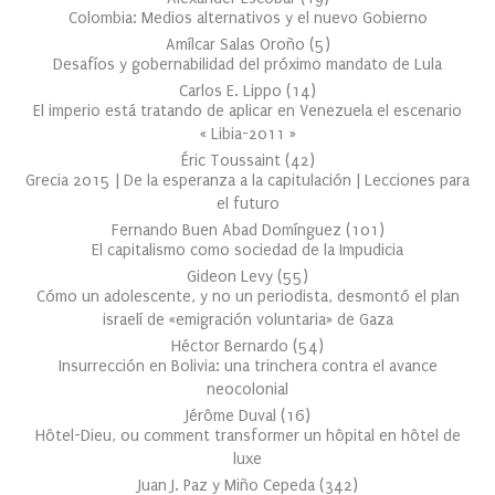
Colombia: Medios alternativos y el nuevo Gobierno
Amílcar Salas Oroño
(
5
)
Desafíos y gobernabilidad del próximo mandato de Lula
Carlos E. Lippo
(
14
)
El imperio está tratando de aplicar en Venezuela el escenario
« Libia-2011 »
Éric Toussaint
(
42
)
Grecia 2015 | De la esperanza a la capitulación | Lecciones para
el futuro
Fernando Buen Abad Domínguez
(
101
)
El capitalismo como sociedad de la Impudicia
Gideon Levy
(
55
)
Cómo un adolescente, y no un periodista, desmontó el plan
israelí de «emigración voluntaria» de Gaza
Héctor Bernardo
(
54
)
Insurrección en Bolivia: una trinchera contra el avance
neocolonial
Jérôme Duval
(
16
)
Hôtel-Dieu, ou comment transformer un hôpital en hôtel de
luxe
Juan J. Paz y Miño Cepeda
(
342
)