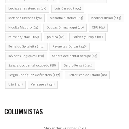
Luchas y resistencias
(77)
Luis Casado
(155)
Memoria Historica
(76)
Memoria histórica
(84)
neoliberalismo
(119)
Nicolás Maduro
(64)
Ocupación marroquí
(70)
ONU
(64)
Palestina/Israel
(184)
política
(66)
Política y utopia
(62)
Reinaldo Spitaletta
(152)
Revueltas lógicas
(246)
Révoltes Logiques
(120)
Sahara occidental occupé
(64)
Sahara occidental ocupado
(88)
Sergio Ferrari
(145)
Sergio Rodríguez Gelfenstein
(227)
Terrorismo de Estado
(80)
USA
(145)
Venezuela
(143)
COLUMNISTAS
Alexander Escobar
(
19
)