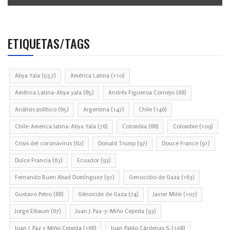
ETIQUETAS/TAGS
Abya Yala
(557)
América Latina
(110)
América Latina-Abya yala
(85)
Andrés Figueroa Cornejo
(68)
Análisis político
(65)
Argentina
(147)
Chile
(146)
Chile-America latina-Abya Yala
(76)
Colombia
(88)
Colombie
(109)
Crisis del coronavirus
(62)
Donald Trump
(97)
Douce France
(91)
Dulce Francia
(63)
Ecuador
(93)
Fernando Buen Abad Domínguez
(91)
Genocidio de Gaza
(163)
Gustavo Petro
(88)
Génocide de Gaza
(74)
Javier Milei
(107)
Jorge Elbaum
(67)
Juan J. Paz-y-Miño Cepeda
(93)
Juan J. Paz y Miño Cepeda
(166)
Juan Pablo Cárdenas S.
(108)