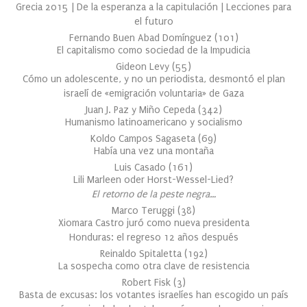
Grecia 2015 | De la esperanza a la capitulación | Lecciones para
el futuro
Fernando Buen Abad Domínguez
(
101
)
El capitalismo como sociedad de la Impudicia
Gideon Levy
(
55
)
Cómo un adolescente, y no un periodista, desmontó el plan
israelí de «emigración voluntaria» de Gaza
Juan J. Paz y Miño Cepeda
(
342
)
Humanismo latinoamericano y socialismo
Koldo Campos Sagaseta
(
69
)
Había una vez una montaña
Luis Casado
(
161
)
Lili Marleen oder Horst-Wessel-Lied?
El retorno de la peste negra…
Marco Teruggi
(
38
)
Xiomara Castro juró como nueva presidenta
Honduras: el regreso 12 años después
Reinaldo Spitaletta
(
192
)
La sospecha como otra clave de resistencia
Robert Fisk
(
3
)
Basta de excusas: los votantes israelíes han escogido un país