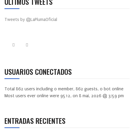
ÚLTIMOS TWEETS
Tweets by @LaPlumaOficial
USUARIOS CONECTADOS
Total
862
users including
0
member,
862
guests,
0
bot online
Most users ever online were
9512
, on 8 mai, 2026 @ 3:59 pm
ENTRADAS RECIENTES