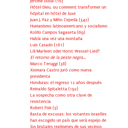
Jérôme Duval
(
16
)
Hôtel-Dieu, ou comment transformer un
hôpital en hôtel de luxe
Juan J. Paz y Miño Cepeda
(
342
)
Humanismo latinoamericano y socialismo
Koldo Campos Sagaseta
(
69
)
Había una vez una montaña
Luis Casado
(
161
)
Lili Marleen oder Horst-Wessel-Lied?
El retorno de la peste negra…
Marco Teruggi
(
38
)
Xiomara Castro juró como nueva
presidenta
Honduras: el regreso 12 años después
Reinaldo Spitaletta
(
192
)
La sospecha como otra clave de
resistencia
Robert Fisk
(
3
)
Basta de excusas: los votantes israelíes
han escogido un país que será espejo de
los brutales regímenes de sus vecinos