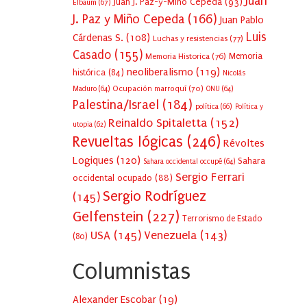
Juan
Juan J. Paz-y-Miño Cepeda
(93)
Elbaum
(67)
J. Paz y Miño Cepeda
(166)
Juan Pablo
Luis
Cárdenas S.
(108)
Luchas y resistencias
(77)
Casado
(155)
Memoria Historica
(76)
Memoria
neoliberalismo
(119)
histórica
(84)
Nicolás
Ocupación marroquí
(70)
Maduro
(64)
ONU
(64)
Palestina/Israel
(184)
política
(66)
Política y
Reinaldo Spitaletta
(152)
utopia
(62)
Revueltas lógicas
(246)
Révoltes
Logiques
(120)
Sahara
Sahara occidental occupé
(64)
Sergio Ferrari
occidental ocupado
(88)
Sergio Rodríguez
(145)
Gelfenstein
(227)
Terrorismo de Estado
USA
(145)
Venezuela
(143)
(80)
Columnistas
Alexander Escobar
(
19
)