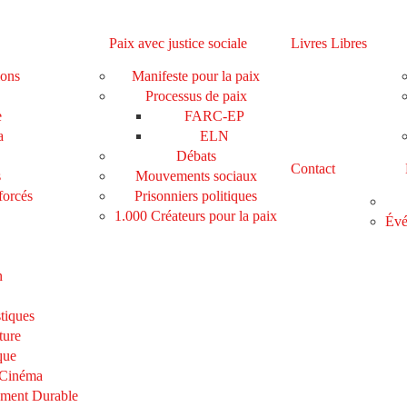
Paix avec justice sociale
Livres Libres
ions
Manifeste pour la paix
Processus de paix
e
FARC-EP
a
ELN
Débats
Contact
s
Mouvements sociaux
forcés
Prisonniers politiques
1.000 Créateurs pour la paix
Évé
n
tiques
ture
que
 Cinéma
ement Durable