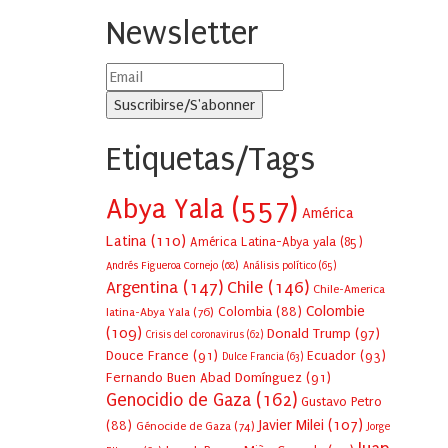
Newsletter
Etiquetas/Tags
Abya Yala
(557)
América
Latina
(110)
América Latina-Abya yala
(85)
Andrés Figueroa Cornejo
(68)
Análisis político
(65)
Argentina
(147)
Chile
(146)
Chile-America
Colombie
Colombia
(88)
latina-Abya Yala
(76)
(109)
Donald Trump
(97)
Crisis del coronavirus
(62)
Douce France
(91)
Ecuador
(93)
Dulce Francia
(63)
Fernando Buen Abad Domínguez
(91)
Genocidio de Gaza
(162)
Gustavo Petro
Javier Milei
(107)
(88)
Génocide de Gaza
(74)
Jorge