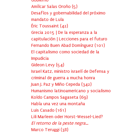
Gobierno
Amílcar Salas Oroño
(
5
)
Desafíos y gobernabilidad del próximo
mandato de Lula
Éric Toussaint
(
42
)
Grecia 2015 | De la esperanza a la
capitulación | Lecciones para el futuro
Fernando Buen Abad Domínguez
(
101
)
El capitalismo como sociedad de la
Impudicia
Gideon Levy
(
54
)
Israel Katz, ministro israelí de Defensa y
criminal de guerra a mucha honra
Juan J. Paz y Miño Cepeda
(
342
)
Humanismo latinoamericano y socialismo
Koldo Campos Sagaseta
(
69
)
Había una vez una montaña
Luis Casado
(
161
)
Lili Marleen oder Horst-Wessel-Lied?
El retorno de la peste negra…
Marco Teruggi
(
38
)