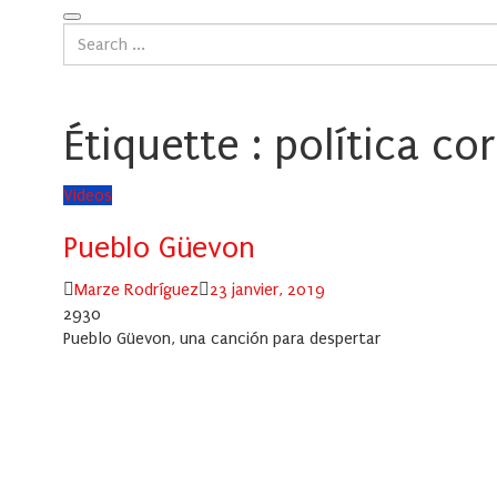
Étiquette :
política co
Videos
Pueblo Güevon
Author
Posted
Marze Rodríguez
23 janvier, 2019
on
2930
Pueblo Güevon, una canción para despertar