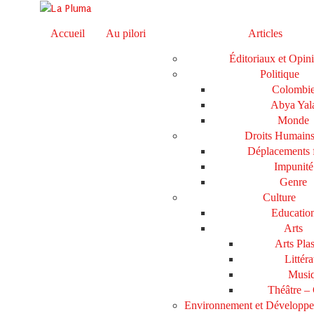
Accueil
Au pilori
Articles
Éditoriaux et Opin
Politique
Colombi
Abya Yal
Monde
Droits Humain
Déplacements 
Impunité
Genre
Culture
Educatio
Arts
Arts Plas
Littéra
Musi
Théâtre –
Environnement et Développ