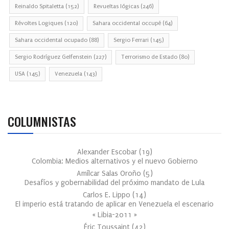
Reinaldo Spitaletta
(152)
Revueltas lógicas
(246)
Révoltes Logiques
(120)
Sahara occidental occupé
(64)
Sahara occidental ocupado
(88)
Sergio Ferrari
(145)
Sergio Rodríguez Gelfenstein
(227)
Terrorismo de Estado
(80)
USA
(145)
Venezuela
(143)
COLUMNISTAS
Alexander Escobar
(
19
)
Colombia: Medios alternativos y el nuevo Gobierno
Amílcar Salas Oroño
(
5
)
Desafíos y gobernabilidad del próximo mandato de Lula
Carlos E. Lippo
(
14
)
El imperio está tratando de aplicar en Venezuela el escenario
« Libia-2011 »
Éric Toussaint
(
42
)