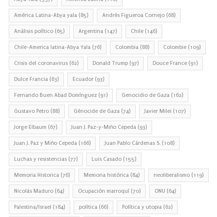
América Latina-Abya yala
(85)
Andrés Figueroa Cornejo
(68)
Análisis político
(65)
Argentina
(147)
Chile
(146)
Chile-America latina-Abya Yala
(76)
Colombia
(88)
Colombie
(109)
Crisis del coronavirus
(62)
Donald Trump
(97)
Douce France
(91)
Dulce Francia
(63)
Ecuador
(93)
Fernando Buen Abad Domínguez
(91)
Genocidio de Gaza
(162)
Gustavo Petro
(88)
Génocide de Gaza
(74)
Javier Milei
(107)
Jorge Elbaum
(67)
Juan J. Paz-y-Miño Cepeda
(93)
Juan J. Paz y Miño Cepeda
(166)
Juan Pablo Cárdenas S.
(108)
Luchas y resistencias
(77)
Luis Casado
(155)
Memoria Historica
(76)
Memoria histórica
(84)
neoliberalismo
(119)
Nicolás Maduro
(64)
Ocupación marroquí
(70)
ONU
(64)
Palestina/Israel
(184)
política
(66)
Política y utopia
(62)