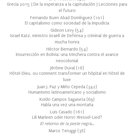
Grecia 2015 | De la esperanza a la capitulación | Lecciones para
el futuro
Fernando Buen Abad Domínguez
(
101
)
El capitalismo como sociedad de la Impudicia
Gideon Levy
(
54
)
Israel Katz, ministro israelí de Defensa y criminal de guerra a
mucha honra
Héctor Bernardo
(
54
)
Insurrección en Bolivia: una trinchera contra el avance
neocolonial
Jérôme Duval
(
16
)
Hôtel-Dieu, ou comment transformer un hôpital en hôtel de
luxe
Juan J. Paz y Miño Cepeda
(
342
)
Humanismo latinoamericano y socialismo
Koldo Campos Sagaseta
(
69
)
Había una vez una montaña
Luis Casado
(
161
)
Lili Marleen oder Horst-Wessel-Lied?
El retorno de la peste negra…
Marco Teruggi
(
38
)