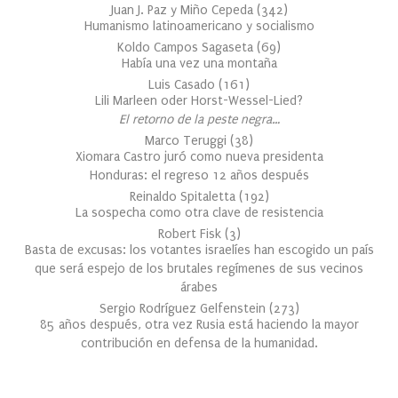
Juan J. Paz y Miño Cepeda
(
342
)
Humanismo latinoamericano y socialismo
Koldo Campos Sagaseta
(
69
)
Había una vez una montaña
Luis Casado
(
161
)
Lili Marleen oder Horst-Wessel-Lied?
El retorno de la peste negra…
Marco Teruggi
(
38
)
Xiomara Castro juró como nueva presidenta
Honduras: el regreso 12 años después
Reinaldo Spitaletta
(
192
)
La sospecha como otra clave de resistencia
Robert Fisk
(
3
)
Basta de excusas: los votantes israelíes han escogido un país
que será espejo de los brutales regímenes de sus vecinos
árabes
Sergio Rodríguez Gelfenstein
(
273
)
85 años después, otra vez Rusia está haciendo la mayor
contribución en defensa de la humanidad.