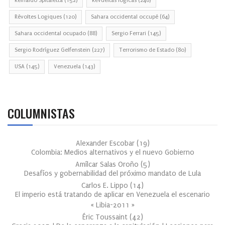
Reinaldo Spitaletta
(152)
Revueltas lógicas
(246)
Révoltes Logiques
(120)
Sahara occidental occupé
(64)
Sahara occidental ocupado
(88)
Sergio Ferrari
(145)
Sergio Rodríguez Gelfenstein
(227)
Terrorismo de Estado
(80)
USA
(145)
Venezuela
(143)
COLUMNISTAS
Alexander Escobar
(
19
)
Colombia: Medios alternativos y el nuevo Gobierno
Amílcar Salas Oroño
(
5
)
Desafíos y gobernabilidad del próximo mandato de Lula
Carlos E. Lippo
(
14
)
El imperio está tratando de aplicar en Venezuela el escenario
« Libia-2011 »
Éric Toussaint
(
42
)