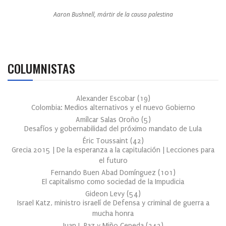
Aaron Bushnell, mártir de la causa palestina
COLUMNISTAS
Alexander Escobar
(
19
)
Colombia: Medios alternativos y el nuevo Gobierno
Amílcar Salas Oroño
(
5
)
Desafíos y gobernabilidad del próximo mandato de Lula
Éric Toussaint
(
42
)
Grecia 2015 | De la esperanza a la capitulación | Lecciones para
el futuro
Fernando Buen Abad Domínguez
(
101
)
El capitalismo como sociedad de la Impudicia
Gideon Levy
(
54
)
Israel Katz, ministro israelí de Defensa y criminal de guerra a
mucha honra
Juan J. Paz y Miño Cepeda
(
342
)