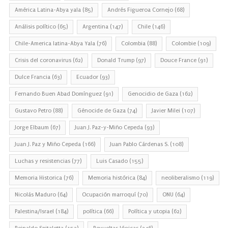
América Latina-Abya yala
(85)
Andrés Figueroa Cornejo
(68)
Análisis político
(65)
Argentina
(147)
Chile
(146)
Chile-America latina-Abya Yala
(76)
Colombia
(88)
Colombie
(109)
Crisis del coronavirus
(62)
Donald Trump
(97)
Douce France
(91)
Dulce Francia
(63)
Ecuador
(93)
Fernando Buen Abad Domínguez
(91)
Genocidio de Gaza
(162)
Gustavo Petro
(88)
Génocide de Gaza
(74)
Javier Milei
(107)
Jorge Elbaum
(67)
Juan J. Paz-y-Miño Cepeda
(93)
Juan J. Paz y Miño Cepeda
(166)
Juan Pablo Cárdenas S.
(108)
Luchas y resistencias
(77)
Luis Casado
(155)
Memoria Historica
(76)
Memoria histórica
(84)
neoliberalismo
(119)
Nicolás Maduro
(64)
Ocupación marroquí
(70)
ONU
(64)
Palestina/Israel
(184)
política
(66)
Política y utopia
(62)