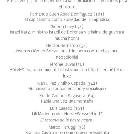
Grecia 2015 | De la esperanza a la capitulación | Lecciones para
el futuro
Fernando Buen Abad Domínguez
(
101
)
El capitalismo como sociedad de la Impudicia
Gideon Levy
(
54
)
Israel Katz, ministro israelí de Defensa y criminal de guerra a
mucha honra
Héctor Bernardo
(
54
)
Insurrección en Bolivia: una trinchera contra el avance
neocolonial
Jérôme Duval
(
16
)
Hôtel-Dieu, ou comment transformer un hôpital en hôtel de
luxe
Juan J. Paz y Miño Cepeda
(
342
)
Humanismo latinoamericano y socialismo
Koldo Campos Sagaseta
(
69
)
Había una vez una montaña
Luis Casado
(
161
)
Lili Marleen oder Horst-Wessel-Lied?
El retorno de la peste negra…
Marco Teruggi
(
38
)
Xiomara Castro juró como nueva presidenta