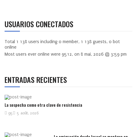
USUARIOS CONECTADOS
Total
1 138
users including
0
member,
1 138
guests,
0
bot
online
Most users ever online were
9512
, on 8 mai, 2026 @ 3:59 pm
ENTRADAS RECIENTES
La sospecha como otra clave de resistencia
95
5 août, 2026
La emigración desde Israel se mantuvo en