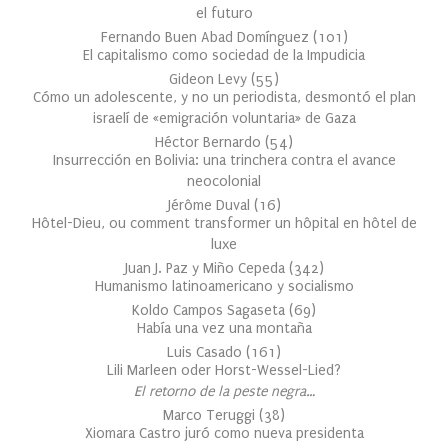
el futuro
Fernando Buen Abad Domínguez
(
101
)
El capitalismo como sociedad de la Impudicia
Gideon Levy
(
55
)
Cómo un adolescente, y no un periodista, desmontó el plan
israelí de «emigración voluntaria» de Gaza
Héctor Bernardo
(
54
)
Insurrección en Bolivia: una trinchera contra el avance
neocolonial
Jérôme Duval
(
16
)
Hôtel-Dieu, ou comment transformer un hôpital en hôtel de
luxe
Juan J. Paz y Miño Cepeda
(
342
)
Humanismo latinoamericano y socialismo
Koldo Campos Sagaseta
(
69
)
Había una vez una montaña
Luis Casado
(
161
)
Lili Marleen oder Horst-Wessel-Lied?
El retorno de la peste negra…
Marco Teruggi
(
38
)
Xiomara Castro juró como nueva presidenta