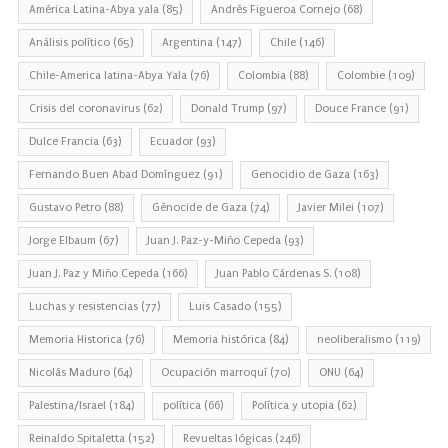
América Latina-Abya yala
(85)
Andrés Figueroa Cornejo
(68)
Análisis político
(65)
Argentina
(147)
Chile
(146)
Chile-America latina-Abya Yala
(76)
Colombia
(88)
Colombie
(109)
Crisis del coronavirus
(62)
Donald Trump
(97)
Douce France
(91)
Dulce Francia
(63)
Ecuador
(93)
Fernando Buen Abad Domínguez
(91)
Genocidio de Gaza
(163)
Gustavo Petro
(88)
Génocide de Gaza
(74)
Javier Milei
(107)
Jorge Elbaum
(67)
Juan J. Paz-y-Miño Cepeda
(93)
Juan J. Paz y Miño Cepeda
(166)
Juan Pablo Cárdenas S.
(108)
Luchas y resistencias
(77)
Luis Casado
(155)
Memoria Historica
(76)
Memoria histórica
(84)
neoliberalismo
(119)
Nicolás Maduro
(64)
Ocupación marroquí
(70)
ONU
(64)
Palestina/Israel
(184)
política
(66)
Política y utopia
(62)
Reinaldo Spitaletta
(152)
Revueltas lógicas
(246)