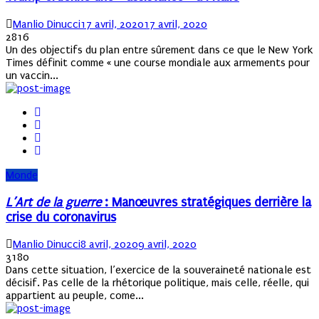
Author
Posted
Manlio Dinucci
17 avril, 2020
17 avril, 2020
on
2816
Un des objectifs du plan entre sûrement dans ce que le New York
Times définit comme « une course mondiale aux armements pour
un vaccin...
Monde
L’Art de la guerre
: Manœuvres stratégiques derrière la
crise du coronavirus
Author
Posted
Manlio Dinucci
8 avril, 2020
9 avril, 2020
on
3180
Dans cette situation, l’exercice de la souveraineté nationale est
décisif. Pas celle de la rhétorique politique, mais celle, réelle, qui
appartient au peuple, come...