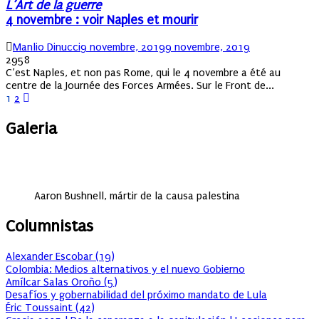
L’Art de la guerre
4 novembre : voir Naples et mourir
Author
Posted
Manlio Dinucci
9 novembre, 2019
9 novembre, 2019
on
2958
C’est Naples, et non pas Rome, qui le 4 novembre a été au
centre de la Journée des Forces Armées. Sur le Front de...
Pagination
1
2
des
Galeria
publications
Aaron Bushnell, mártir de la causa palestina
Columnistas
Alexander Escobar
(
19
)
Colombia: Medios alternativos y el nuevo Gobierno
Amílcar Salas Oroño
(
5
)
Desafíos y gobernabilidad del próximo mandato de Lula
Éric Toussaint
(
42
)