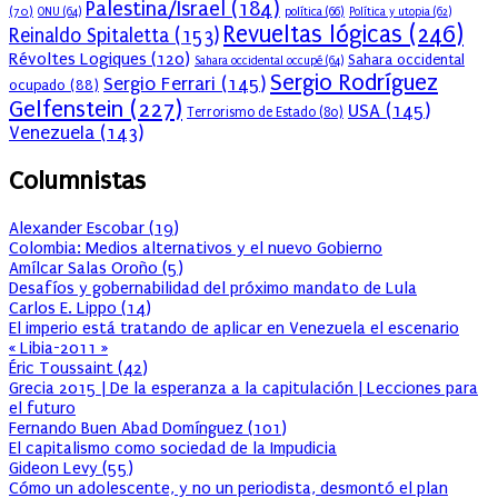
Palestina/Israel
(184)
(70)
política
(66)
ONU
(64)
Política y utopia
(62)
Revueltas lógicas
(246)
Reinaldo Spitaletta
(153)
Révoltes Logiques
(120)
Sahara occidental
Sahara occidental occupé
(64)
Sergio Rodríguez
Sergio Ferrari
(145)
ocupado
(88)
Gelfenstein
(227)
USA
(145)
Terrorismo de Estado
(80)
Venezuela
(143)
Columnistas
Alexander Escobar
(
19
)
Colombia: Medios alternativos y el nuevo Gobierno
Amílcar Salas Oroño
(
5
)
Desafíos y gobernabilidad del próximo mandato de Lula
Carlos E. Lippo
(
14
)
El imperio está tratando de aplicar en Venezuela el escenario
« Libia-2011 »
Éric Toussaint
(
42
)
Grecia 2015 | De la esperanza a la capitulación | Lecciones para
el futuro
Fernando Buen Abad Domínguez
(
101
)
El capitalismo como sociedad de la Impudicia
Gideon Levy
(
55
)
Cómo un adolescente, y no un periodista, desmontó el plan