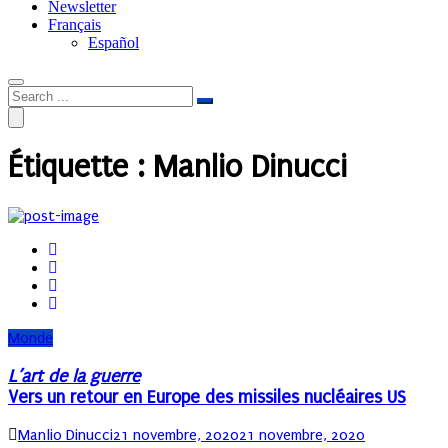
Newsletter
Français
Español
Étiquette :
Manlio Dinucci
Monde
L’art de la guerre
Vers un retour en Europe des missiles nucléaires US
Author
Posted
Manlio Dinucci
21 novembre, 2020
21 novembre, 2020