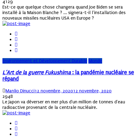
on
4129
Est-ce que quelque chose changera quand Joe Biden se sera
installé à la Maison Blanche ? ... signera-t-il l’installation des
nouveaux missiles nucléaires USA en Europe ?
Environnement et Développement Durable
Monde
L’Art de la guerre Fukushima
: la pandémie nucléaire se
répand
Author
Posted
Manlio Dinucci
12 novembre, 2020
12 novembre, 2020
on
2948
Le Japon va déverser en mer plus d'un million de tonnes d'eau
radioactive provenant de la centrale nucléaire.