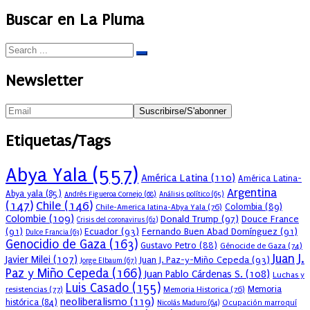
Buscar en La Pluma
Newsletter
Etiquetas/Tags
Abya Yala
(557)
América Latina
(110)
América Latina-
Argentina
Abya yala
(85)
Andrés Figueroa Cornejo
(68)
Análisis político
(65)
(147)
Chile
(146)
Colombia
(89)
Chile-America latina-Abya Yala
(76)
Colombie
(109)
Donald Trump
(97)
Douce France
Crisis del coronavirus
(62)
(91)
Ecuador
(93)
Fernando Buen Abad Domínguez
(91)
Dulce Francia
(63)
Genocidio de Gaza
(163)
Gustavo Petro
(88)
Génocide de Gaza
(74)
Juan J.
Javier Milei
(107)
Juan J. Paz-y-Miño Cepeda
(93)
Jorge Elbaum
(67)
Paz y Miño Cepeda
(166)
Juan Pablo Cárdenas S.
(108)
Luchas y
Luis Casado
(155)
resistencias
(77)
Memoria Historica
(76)
Memoria
neoliberalismo
(119)
histórica
(84)
Ocupación marroquí
Nicolás Maduro
(64)