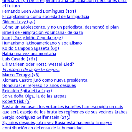
Grecia 2015 | De la esperanza a la capitulación | Lecciones para
el futuro
Fernando Buen Abad Domínguez
(
101
)
El capitalismo como sociedad de la Impudicia
Gideon Levy
(
55
)
Cómo un adolescente, y no un periodista, desmontó el plan
israelí de «emigración voluntaria» de Gaza
Juan J. Paz y Miño Cepeda
(
342
)
Humanismo latinoamericano y socialismo
Koldo Campos Sagaseta
(
69
)
Había una vez una montaña
Luis Casado
(
161
)
Lili Marleen oder Horst-Wessel-Lied?
El retorno de la peste negra…
Marco Teruggi
(
38
)
Xiomara Castro juró como nueva presidenta
Honduras: el regreso 12 años después
Reinaldo Spitaletta
(
193
)
Se va doña Olga, la de las arepas
Robert Fisk
(
3
)
Basta de excusas: los votantes israelíes han escogido un país
que será espejo de los brutales regímenes de sus vecinos árabes
Sergio Rodríguez Gelfenstein
(
273
)
85 años después, otra vez Rusia está haciendo la mayor
contribución en defensa de la humanidad.