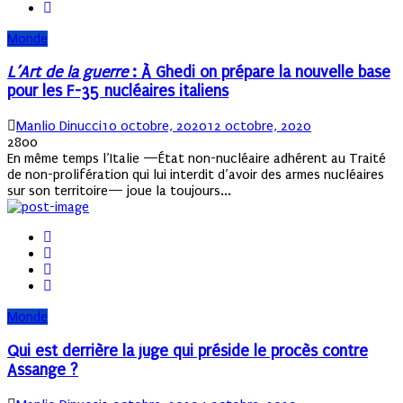
Monde
L’Art de la guerre
: À Ghedi on prépare la nouvelle base
pour les F-35 nucléaires italiens
Author
Posted
Manlio Dinucci
10 octobre, 2020
12 octobre, 2020
on
2800
En même temps l’Italie —État non-nucléaire adhérent au Traité
de non-prolifération qui lui interdit d’avoir des armes nucléaires
sur son territoire— joue la toujours...
Monde
Qui est derrière la juge qui préside le procès contre
Assange ?