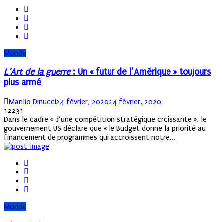
Monde
L’Art de la guerre
: Un « futur de l’Amérique » toujours
plus armé
Author
Posted
Manlio Dinucci
24 février, 2020
24 février, 2020
on
12231
Dans le cadre « d’une compétition stratégique croissante », le
gouvernement US déclare que « le Budget donne la priorité au
financement de programmes qui accroissent notre...
Monde