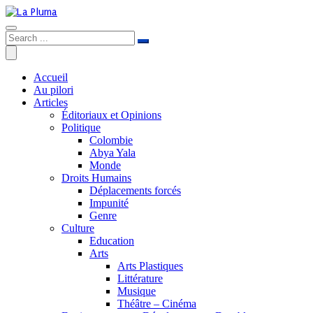
Accueil
Au pilori
Articles
Éditoriaux et Opinions
Politique
Colombie
Abya Yala
Monde
Droits Humains
Déplacements forcés
Impunité
Genre
Culture
Education
Arts
Arts Plastiques
Littérature
Musique
Théâtre – Cinéma