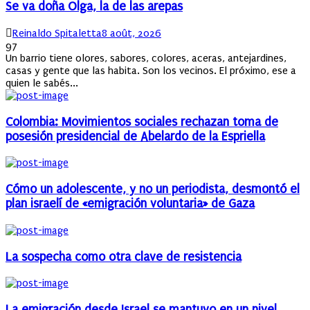
Se va doña Olga, la de las arepas
Author
Posted
Reinaldo Spitaletta
8 août, 2026
on
97
Un barrio tiene olores, sabores, colores, aceras, antejardines,
casas y gente que las habita. Son los vecinos. El próximo, ese a
quien le sabés...
Colombia: Movimientos sociales rechazan toma de
posesión presidencial de Abelardo de la Espriella
Cómo un adolescente, y no un periodista, desmontó el
plan israelí de «emigración voluntaria» de Gaza
La sospecha como otra clave de resistencia
La emigración desde Israel se mantuvo en un nivel