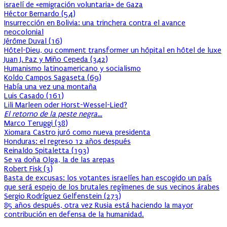
israelí de «emigración voluntaria» de Gaza
Héctor Bernardo
(
54
)
Insurrección en Bolivia: una trinchera contra el avance
neocolonial
Jérôme Duval
(
16
)
Hôtel-Dieu, ou comment transformer un hôpital en hôtel de luxe
Juan J. Paz y Miño Cepeda
(
342
)
Humanismo latinoamericano y socialismo
Koldo Campos Sagaseta
(
69
)
Había una vez una montaña
Luis Casado
(
161
)
Lili Marleen oder Horst-Wessel-Lied?
El retorno de la peste negra…
Marco Teruggi
(
38
)
Xiomara Castro juró como nueva presidenta
Honduras: el regreso 12 años después
Reinaldo Spitaletta
(
193
)
Se va doña Olga, la de las arepas
Robert Fisk
(
3
)
Basta de excusas: los votantes israelíes han escogido un país
que será espejo de los brutales regímenes de sus vecinos árabes
Sergio Rodríguez Gelfenstein
(
273
)
85 años después, otra vez Rusia está haciendo la mayor
contribución en defensa de la humanidad.