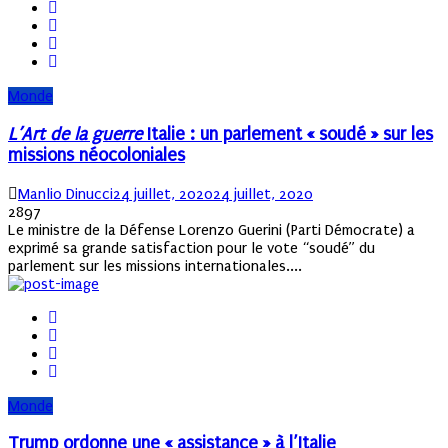
Monde
L’Art de la guerre
Italie : un parlement « soudé » sur les
missions néocoloniales
Author
Posted
Manlio Dinucci
24 juillet, 2020
24 juillet, 2020
on
2897
Le ministre de la Défense Lorenzo Guerini (Parti Démocrate) a
exprimé sa grande satisfaction pour le vote “soudé” du
parlement sur les missions internationales....
Monde
Trump ordonne une « assistance » à l’Italie