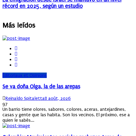
récord en 2025, según un estudio
Más leídos
Éditoriaux et Opinions
Se va doña Olga, la de las arepas
Author
Posted
Reinaldo Spitaletta
8 août, 2026
on
97
Un barrio tiene olores, sabores, colores, aceras, antejardines,
casas y gente que las habita. Son los vecinos. El próximo, ese a
quien le sabés...