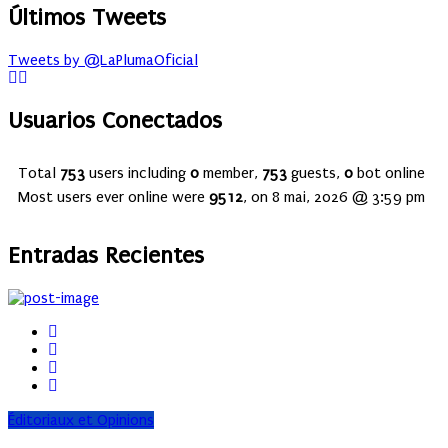
Últimos Tweets
Tweets by @LaPlumaOficial
Usuarios Conectados
Total
753
users including
0
member,
753
guests,
0
bot online
Most users ever online were
9512
, on 8 mai, 2026 @ 3:59 pm
Entradas Recientes
Éditoriaux et Opinions