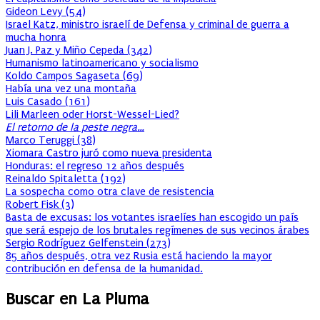
Gideon Levy
(
54
)
Israel Katz, ministro israelí de Defensa y criminal de guerra a
mucha honra
Juan J. Paz y Miño Cepeda
(
342
)
Humanismo latinoamericano y socialismo
Koldo Campos Sagaseta
(
69
)
Había una vez una montaña
Luis Casado
(
161
)
Lili Marleen oder Horst-Wessel-Lied?
El retorno de la peste negra…
Marco Teruggi
(
38
)
Xiomara Castro juró como nueva presidenta
Honduras: el regreso 12 años después
Reinaldo Spitaletta
(
192
)
La sospecha como otra clave de resistencia
Robert Fisk
(
3
)
Basta de excusas: los votantes israelíes han escogido un país
que será espejo de los brutales regímenes de sus vecinos árabes
Sergio Rodríguez Gelfenstein
(
273
)
85 años después, otra vez Rusia está haciendo la mayor
contribución en defensa de la humanidad.
Buscar en La Pluma