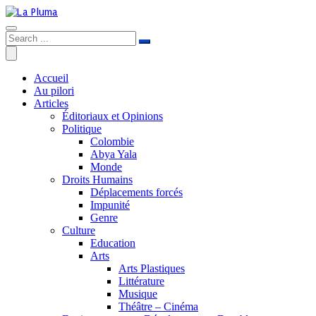
Accueil
Au pilori
Articles
Éditoriaux et Opinions
Politique
Colombie
Abya Yala
Monde
Droits Humains
Déplacements forcés
Impunité
Genre
Culture
Education
Arts
Arts Plastiques
Littérature
Musique
Théâtre – Cinéma