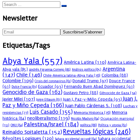
Newsletter
Etiquetas/Tags
Abya Yala
(557)
América Latina
(110)
América Latina-
Argentina
Abya yala
(85)
Andrés Figueroa Cornejo
(68)
Análisis político
(65)
(147)
Chile
(146)
Colombia
(88)
Chile-America latina-Abya Yala
(76)
Colombie
(109)
Donald Trump
(97)
Douce France
Crisis del coronavirus
(62)
(91)
Ecuador
(93)
Fernando Buen Abad Domínguez
(91)
Dulce Francia
(63)
Genocidio de Gaza
(162)
Gustavo Petro
(88)
Génocide de Gaza
(74)
Juan J.
Javier Milei
(107)
Juan J. Paz-y-Miño Cepeda
(93)
Jorge Elbaum
(67)
Paz y Miño Cepeda
(166)
Juan Pablo Cárdenas S.
(108)
Luchas y
Luis Casado
(155)
resistencias
(77)
Memoria Historica
(76)
Memoria
neoliberalismo
(119)
histórica
(84)
Ocupación marroquí
Nicolás Maduro
(64)
Palestina/Israel
(184)
(70)
política
(66)
ONU
(64)
Política y utopia
(62)
Revueltas lógicas
(246)
Reinaldo Spitaletta
(152)
Révoltes Logiques
(120)
Sahara occidental
Sahara occidental occupé
(64)