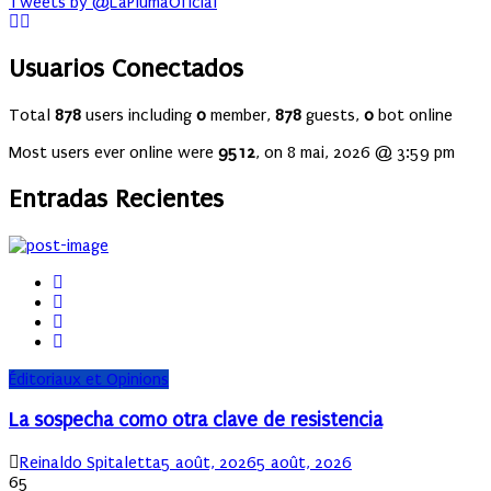
Tweets by @LaPlumaOficial
Usuarios Conectados
Total
878
users including
0
member,
878
guests,
0
bot online
Most users ever online were
9512
, on 8 mai, 2026 @ 3:59 pm
Entradas Recientes
Éditoriaux et Opinions
La sospecha como otra clave de resistencia
Author
Posted
Reinaldo Spitaletta
5 août, 2026
5 août, 2026
on
65