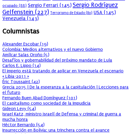
Sergio Rodríguez
Sergio Ferrari
(145)
ocupado
(88)
Gelfenstein
(227)
USA
(145)
Terrorismo de Estado
(80)
Venezuela
(143)
Columnistas
Alexander Escobar
(
19
)
Colombia: Medios alternativos y el nuevo Gobierno
Amílcar Salas Oroño
(
5
)
Desafíos y gobernabilidad del próximo mandato de Lula
Carlos E. Lippo
(
14
)
El imperio está tratando de aplicar en Venezuela el escenario
« Libia-2011 »
Éric Toussaint
(
42
)
Grecia 2015 | De la esperanza a la capitulación | Lecciones para
el futuro
Fernando Buen Abad Domínguez
(
101
)
El capitalismo como sociedad de la Impudicia
Gideon Levy
(
54
)
Israel Katz, ministro israelí de Defensa y criminal de guerra a
mucha honra
Héctor Bernardo
(
54
)
Insurrección en Bolivia: una trinchera contra el avance