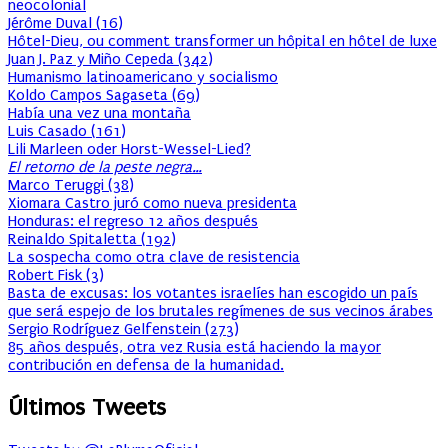
neocolonial
Jérôme Duval
(
16
)
Hôtel-Dieu, ou comment transformer un hôpital en hôtel de luxe
Juan J. Paz y Miño Cepeda
(
342
)
Humanismo latinoamericano y socialismo
Koldo Campos Sagaseta
(
69
)
Había una vez una montaña
Luis Casado
(
161
)
Lili Marleen oder Horst-Wessel-Lied?
El retorno de la peste negra…
Marco Teruggi
(
38
)
Xiomara Castro juró como nueva presidenta
Honduras: el regreso 12 años después
Reinaldo Spitaletta
(
192
)
La sospecha como otra clave de resistencia
Robert Fisk
(
3
)
Basta de excusas: los votantes israelíes han escogido un país
que será espejo de los brutales regímenes de sus vecinos árabes
Sergio Rodríguez Gelfenstein
(
273
)
85 años después, otra vez Rusia está haciendo la mayor
contribución en defensa de la humanidad.
Últimos Tweets