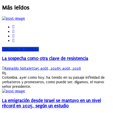
Más leídos
Éditoriaux et Opinions
La sospecha como otra clave de resistencia
Author
Posted
Reinaldo Spitaletta
5 août, 2026
5 août, 2026
on
65
Colombia, ayer como hoy, ha tenido en su paisaje infinidad de
yerbateros y promeseros, como puede ser, digamos, el nuevo
señor presidente.
La emigración desde Israel se mantuvo en un nivel
récord en 2025, según un estudio