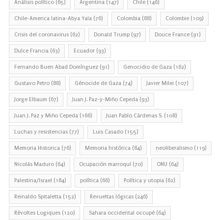
Análisis político
(65)
Argentina
(147)
Chile
(146)
Chile-America latina-Abya Yala
(76)
Colombia
(88)
Colombie
(109)
Crisis del coronavirus
(62)
Donald Trump
(97)
Douce France
(91)
Dulce Francia
(63)
Ecuador
(93)
Fernando Buen Abad Domínguez
(91)
Genocidio de Gaza
(162)
Gustavo Petro
(88)
Génocide de Gaza
(74)
Javier Milei
(107)
Jorge Elbaum
(67)
Juan J. Paz-y-Miño Cepeda
(93)
Juan J. Paz y Miño Cepeda
(166)
Juan Pablo Cárdenas S.
(108)
Luchas y resistencias
(77)
Luis Casado
(155)
Memoria Historica
(76)
Memoria histórica
(84)
neoliberalismo
(119)
Nicolás Maduro
(64)
Ocupación marroquí
(70)
ONU
(64)
Palestina/Israel
(184)
política
(66)
Política y utopia
(62)
Reinaldo Spitaletta
(152)
Revueltas lógicas
(246)
Révoltes Logiques
(120)
Sahara occidental occupé
(64)