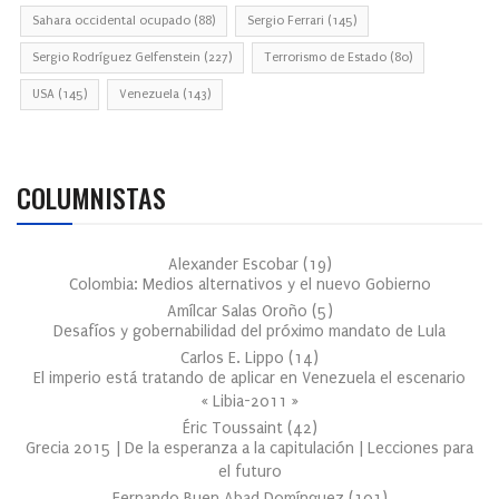
Sahara occidental ocupado
(88)
Sergio Ferrari
(145)
Sergio Rodríguez Gelfenstein
(227)
Terrorismo de Estado
(80)
USA
(145)
Venezuela
(143)
COLUMNISTAS
Alexander Escobar
(
19
)
Colombia: Medios alternativos y el nuevo Gobierno
Amílcar Salas Oroño
(
5
)
Desafíos y gobernabilidad del próximo mandato de Lula
Carlos E. Lippo
(
14
)
El imperio está tratando de aplicar en Venezuela el escenario
« Libia-2011 »
Éric Toussaint
(
42
)
Grecia 2015 | De la esperanza a la capitulación | Lecciones para
el futuro
Fernando Buen Abad Domínguez
(
101
)