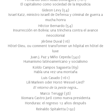
El capitalismo como sociedad de la Impudicia
Gideon Levy
(
54
)
Israel Katz, ministro israelí de Defensa y criminal de guerra a
mucha honra
Héctor Bernardo
(
54
)
Insurrección en Bolivia: una trinchera contra el avance
neocolonial
Jérôme Duval
(
16
)
Hôtel-Dieu, ou comment transformer un hôpital en hôtel de
luxe
Juan J. Paz y Miño Cepeda
(
342
)
Humanismo latinoamericano y socialismo
Koldo Campos Sagaseta
(
69
)
Había una vez una montaña
Luis Casado
(
161
)
Lili Marleen oder Horst-Wessel-Lied?
El retorno de la peste negra…
Marco Teruggi
(
38
)
Xiomara Castro juró como nueva presidenta
Honduras: el regreso 12 años después
Reinaldo Spitaletta
(
192
)