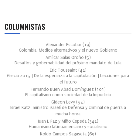
COLUMNISTAS
Alexander Escobar
(
19
)
Colombia: Medios alternativos y el nuevo Gobierno
Amílcar Salas Oroño
(
5
)
Desafíos y gobernabilidad del próximo mandato de Lula
Éric Toussaint
(
42
)
Grecia 2015 | De la esperanza a la capitulación | Lecciones para
el futuro
Fernando Buen Abad Domínguez
(
101
)
El capitalismo como sociedad de la Impudicia
Gideon Levy
(
54
)
Israel Katz, ministro israelí de Defensa y criminal de guerra a
mucha honra
Juan J. Paz y Miño Cepeda
(
342
)
Humanismo latinoamericano y socialismo
Koldo Campos Sagaseta
(
69
)