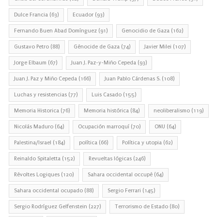
Dulce Francia
(63)
Ecuador
(93)
Fernando Buen Abad Domínguez
(91)
Genocidio de Gaza
(162)
Gustavo Petro
(88)
Génocide de Gaza
(74)
Javier Milei
(107)
Jorge Elbaum
(67)
Juan J. Paz-y-Miño Cepeda
(93)
Juan J. Paz y Miño Cepeda
(166)
Juan Pablo Cárdenas S.
(108)
Luchas y resistencias
(77)
Luis Casado
(155)
Memoria Historica
(76)
Memoria histórica
(84)
neoliberalismo
(119)
Nicolás Maduro
(64)
Ocupación marroquí
(70)
ONU
(64)
Palestina/Israel
(184)
política
(66)
Política y utopia
(62)
Reinaldo Spitaletta
(152)
Revueltas lógicas
(246)
Révoltes Logiques
(120)
Sahara occidental occupé
(64)
Sahara occidental ocupado
(88)
Sergio Ferrari
(145)
Sergio Rodríguez Gelfenstein
(227)
Terrorismo de Estado
(80)