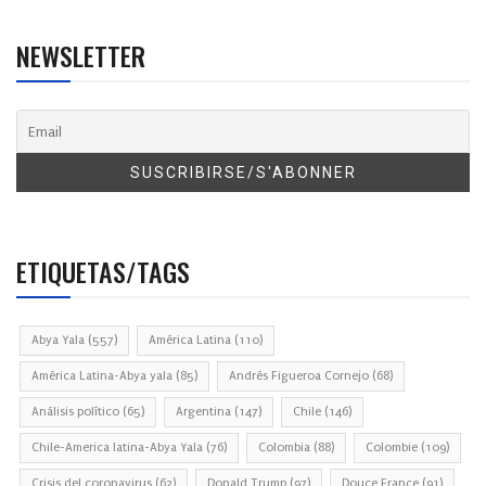
NEWSLETTER
ETIQUETAS/TAGS
Abya Yala
(557)
América Latina
(110)
América Latina-Abya yala
(85)
Andrés Figueroa Cornejo
(68)
Análisis político
(65)
Argentina
(147)
Chile
(146)
Chile-America latina-Abya Yala
(76)
Colombia
(88)
Colombie
(109)
Crisis del coronavirus
(62)
Donald Trump
(97)
Douce France
(91)