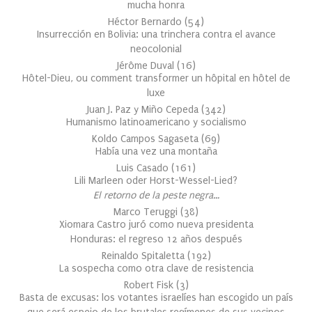
mucha honra
Héctor Bernardo
(
54
)
Insurrección en Bolivia: una trinchera contra el avance
neocolonial
Jérôme Duval
(
16
)
Hôtel-Dieu, ou comment transformer un hôpital en hôtel de
luxe
Juan J. Paz y Miño Cepeda
(
342
)
Humanismo latinoamericano y socialismo
Koldo Campos Sagaseta
(
69
)
Había una vez una montaña
Luis Casado
(
161
)
Lili Marleen oder Horst-Wessel-Lied?
El retorno de la peste negra…
Marco Teruggi
(
38
)
Xiomara Castro juró como nueva presidenta
Honduras: el regreso 12 años después
Reinaldo Spitaletta
(
192
)
La sospecha como otra clave de resistencia
Robert Fisk
(
3
)
Basta de excusas: los votantes israelíes han escogido un país