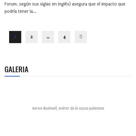
Forum, según sus siglas en inglés) asegura que el impacto que
podría tener la...
1
2
…
4
GALERIA
Aaron Bushnell, mártir de la causa palestina