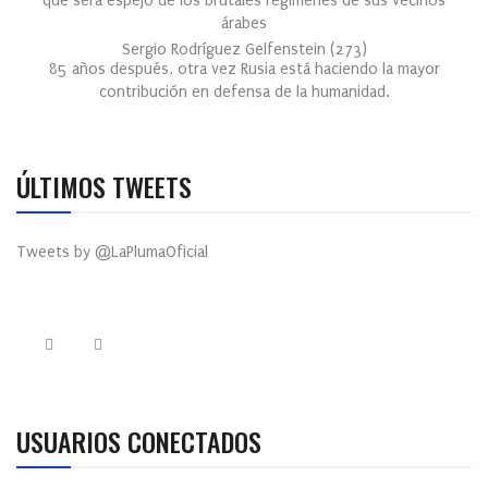
que será espejo de los brutales regímenes de sus vecinos
árabes
Sergio Rodríguez Gelfenstein
(
273
)
85 años después, otra vez Rusia está haciendo la mayor
contribución en defensa de la humanidad.
ÚLTIMOS TWEETS
Tweets by @LaPlumaOficial
USUARIOS CONECTADOS