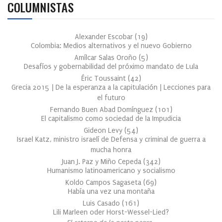
COLUMNISTAS
Alexander Escobar
(
19
)
Colombia: Medios alternativos y el nuevo Gobierno
Amílcar Salas Oroño
(
5
)
Desafíos y gobernabilidad del próximo mandato de Lula
Éric Toussaint
(
42
)
Grecia 2015 | De la esperanza a la capitulación | Lecciones para
el futuro
Fernando Buen Abad Domínguez
(
101
)
El capitalismo como sociedad de la Impudicia
Gideon Levy
(
54
)
Israel Katz, ministro israelí de Defensa y criminal de guerra a
mucha honra
Juan J. Paz y Miño Cepeda
(
342
)
Humanismo latinoamericano y socialismo
Koldo Campos Sagaseta
(
69
)
Había una vez una montaña
Luis Casado
(
161
)
Lili Marleen oder Horst-Wessel-Lied?