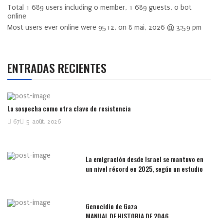
Total
1 689
users including
0
member,
1 689
guests,
0
bot
online
Most users ever online were
9512
, on 8 mai, 2026 @ 3:59 pm
ENTRADAS RECIENTES
La sospecha como otra clave de resistencia
67
5 août, 2026
La emigración desde Israel se mantuvo en
un nivel récord en 2025, según un estudio
Genocidio de Gaza
MANUAL DE HISTORIA DE 2046