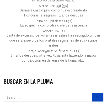
El retorno de la peste negra…
Marco Teruggi
(
38
)
Xiomara Castro juró como nueva presidenta
Honduras: el regreso 12 años después
Reinaldo Spitaletta
(
192
)
La sospecha como otra clave de resistencia
Robert Fisk
(
3
)
Basta de excusas: los votantes israelíes han escogido un país
que será espejo de los brutales regímenes de sus vecinos
árabes
Sergio Rodríguez Gelfenstein
(
273
)
85 años después, otra vez Rusia está haciendo la mayor
contribución en defensa de la humanidad.
BUSCAR EN LA PLUMA