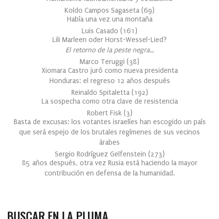
Koldo Campos Sagaseta
(
69
)
Había una vez una montaña
Luis Casado
(
161
)
Lili Marleen oder Horst-Wessel-Lied?
El retorno de la peste negra…
Marco Teruggi
(
38
)
Xiomara Castro juró como nueva presidenta
Honduras: el regreso 12 años después
Reinaldo Spitaletta
(
192
)
La sospecha como otra clave de resistencia
Robert Fisk
(
3
)
Basta de excusas: los votantes israelíes han escogido un país
que será espejo de los brutales regímenes de sus vecinos
árabes
Sergio Rodríguez Gelfenstein
(
273
)
85 años después, otra vez Rusia está haciendo la mayor
contribución en defensa de la humanidad.
BUSCAR EN LA PLUMA