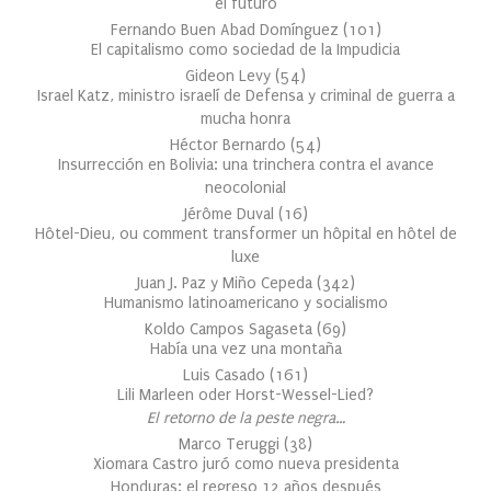
el futuro
Fernando Buen Abad Domínguez
(
101
)
El capitalismo como sociedad de la Impudicia
Gideon Levy
(
54
)
Israel Katz, ministro israelí de Defensa y criminal de guerra a
mucha honra
Héctor Bernardo
(
54
)
Insurrección en Bolivia: una trinchera contra el avance
neocolonial
Jérôme Duval
(
16
)
Hôtel-Dieu, ou comment transformer un hôpital en hôtel de
luxe
Juan J. Paz y Miño Cepeda
(
342
)
Humanismo latinoamericano y socialismo
Koldo Campos Sagaseta
(
69
)
Había una vez una montaña
Luis Casado
(
161
)
Lili Marleen oder Horst-Wessel-Lied?
El retorno de la peste negra…
Marco Teruggi
(
38
)
Xiomara Castro juró como nueva presidenta
Honduras: el regreso 12 años después