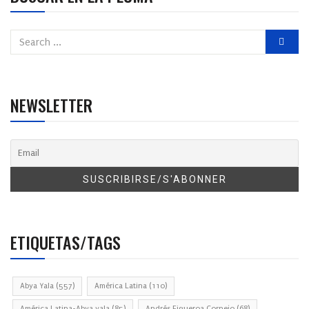
NEWSLETTER
ETIQUETAS/TAGS
Abya Yala
(557)
América Latina
(110)
América Latina-Abya yala
(85)
Andrés Figueroa Cornejo
(68)