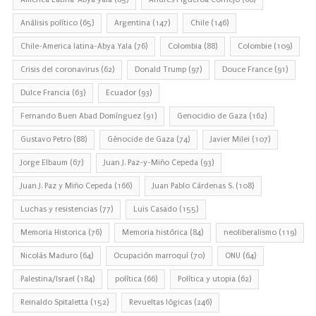
Análisis político
(65)
Argentina
(147)
Chile
(146)
Chile-America latina-Abya Yala
(76)
Colombia
(88)
Colombie
(109)
Crisis del coronavirus
(62)
Donald Trump
(97)
Douce France
(91)
Dulce Francia
(63)
Ecuador
(93)
Fernando Buen Abad Domínguez
(91)
Genocidio de Gaza
(162)
Gustavo Petro
(88)
Génocide de Gaza
(74)
Javier Milei
(107)
Jorge Elbaum
(67)
Juan J. Paz-y-Miño Cepeda
(93)
Juan J. Paz y Miño Cepeda
(166)
Juan Pablo Cárdenas S.
(108)
Luchas y resistencias
(77)
Luis Casado
(155)
Memoria Historica
(76)
Memoria histórica
(84)
neoliberalismo
(119)
Nicolás Maduro
(64)
Ocupación marroquí
(70)
ONU
(64)
Palestina/Israel
(184)
política
(66)
Política y utopia
(62)
Reinaldo Spitaletta
(152)
Revueltas lógicas
(246)