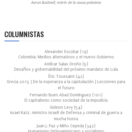
Aaron Bushnell, mártir de la causa palestina
COLUMNISTAS
Alexander Escobar
(
19
)
Colombia: Medios alternativos y el nuevo Gobierno
Amílcar Salas Oroño
(
5
)
Desafíos y gobernabilidad del próximo mandato de Lula
Éric Toussaint
(
42
)
Grecia 2015 | De la esperanza a la capitulación | Lecciones para
el futuro
Fernando Buen Abad Domínguez
(
101
)
El capitalismo como sociedad de la Impudicia
Gideon Levy
(
54
)
Israel Katz, ministro israelí de Defensa y criminal de guerra a
mucha honra
Juan J. Paz y Miño Cepeda
(
342
)
Humanismo latinoamericano y socialismo