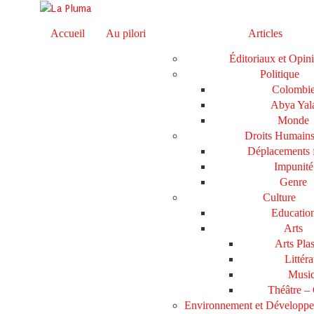
Accueil
Au pilori
Articles
Éditoriaux et Opin
Politique
Colombi
Abya Yal
Monde
Droits Humain
Déplacements 
Impunité
Genre
Culture
Educatio
Arts
Arts Plas
Littéra
Musi
Théâtre –
Environnement et Développ