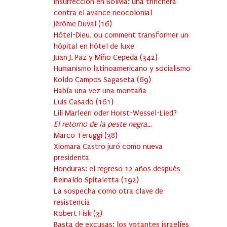
Insurrección en Bolivia: una trinchera
contra el avance neocolonial
Jérôme Duval
(
16
)
Hôtel-Dieu, ou comment transformer un
hôpital en hôtel de luxe
Juan J. Paz y Miño Cepeda
(
342
)
Humanismo latinoamericano y socialismo
Koldo Campos Sagaseta
(
69
)
Había una vez una montaña
Luis Casado
(
161
)
Lili Marleen oder Horst-Wessel-Lied?
El retorno de la peste negra…
Marco Teruggi
(
38
)
Xiomara Castro juró como nueva
presidenta
Honduras: el regreso 12 años después
Reinaldo Spitaletta
(
192
)
La sospecha como otra clave de
resistencia
Robert Fisk
(
3
)
Basta de excusas: los votantes israelíes