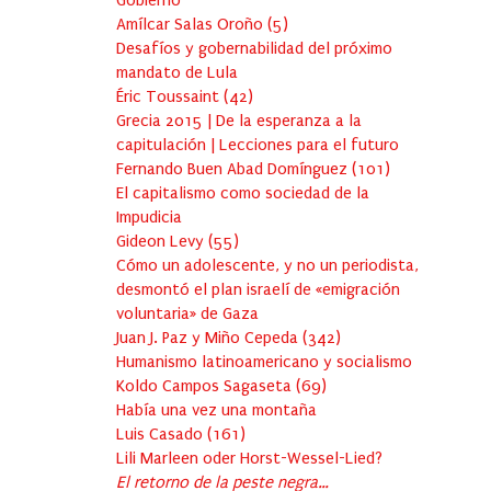
Gobierno
Amílcar Salas Oroño
(
5
)
Desafíos y gobernabilidad del próximo
mandato de Lula
Éric Toussaint
(
42
)
Grecia 2015 | De la esperanza a la
capitulación | Lecciones para el futuro
Fernando Buen Abad Domínguez
(
101
)
El capitalismo como sociedad de la
Impudicia
Gideon Levy
(
55
)
Cómo un adolescente, y no un periodista,
desmontó el plan israelí de «emigración
voluntaria» de Gaza
Juan J. Paz y Miño Cepeda
(
342
)
Humanismo latinoamericano y socialismo
Koldo Campos Sagaseta
(
69
)
Había una vez una montaña
Luis Casado
(
161
)
Lili Marleen oder Horst-Wessel-Lied?
El retorno de la peste negra…