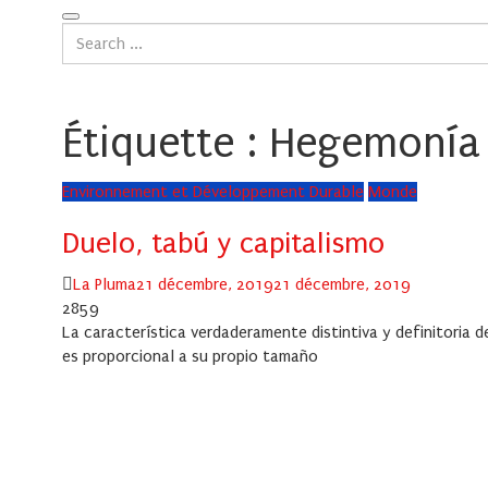
Étiquette :
Hegemonía d
Environnement et Développement Durable
Monde
Duelo, tabú y capitalismo
Author
Posted
La Pluma
21 décembre, 2019
21 décembre, 2019
on
2859
La característica verdaderamente distintiva y definitoria d
es proporcional a su propio tamaño