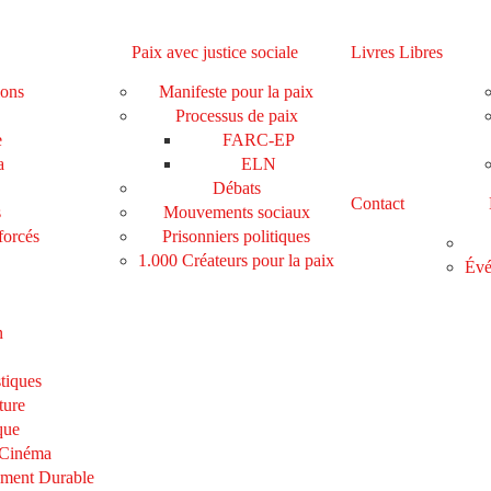
Paix avec justice sociale
Livres Libres
ions
Manifeste pour la paix
Processus de paix
e
FARC-EP
a
ELN
Débats
Contact
s
Mouvements sociaux
forcés
Prisonniers politiques
1.000 Créateurs pour la paix
Évé
n
tiques
ture
que
 Cinéma
ement Durable