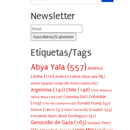
Newsletter
Etiquetas/Tags
Abya Yala
(557)
América
Latina
(110)
América Latina-Abya yala
(85)
Andrés Figueroa Cornejo
(68)
Análisis político
(65)
Argentina
(147)
Chile
(146)
Chile-America
Colombie
Colombia
(88)
latina-Abya Yala
(76)
(109)
Donald Trump
(97)
Crisis del coronavirus
(62)
Douce France
(91)
Ecuador
(93)
Dulce Francia
(63)
Fernando Buen Abad Domínguez
(91)
Genocidio de Gaza
(163)
Gustavo Petro
Javier Milei
(107)
(88)