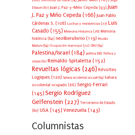
Génocide de Gaza
(74)
Jorge
Juan
Juan J. Paz-y-Miño Cepeda
(93)
Elbaum
(67)
J. Paz y Miño Cepeda
(166)
Juan Pablo
Luis
Cárdenas S.
(108)
Luchas y resistencias
(77)
Casado
(155)
Memoria Historica
(76)
Memoria
neoliberalismo
(119)
histórica
(84)
Nicolás
Ocupación marroquí
(70)
Maduro
(64)
ONU
(64)
Palestina/Israel
(184)
política
(66)
Política y
Reinaldo Spitaletta
(152)
utopia
(62)
Revueltas lógicas
(246)
Révoltes
Logiques
(120)
Sahara
Sahara occidental occupé
(64)
Sergio Ferrari
occidental ocupado
(88)
Sergio Rodríguez
(145)
Gelfenstein
(227)
Terrorismo de Estado
USA
(145)
Venezuela
(143)
(80)
Columnistas