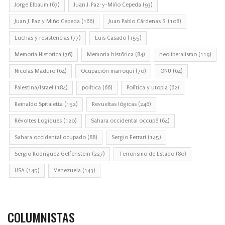
Jorge Elbaum
(67)
Juan J. Paz-y-Miño Cepeda
(93)
Juan J. Paz y Miño Cepeda
(166)
Juan Pablo Cárdenas S.
(108)
Luchas y resistencias
(77)
Luis Casado
(155)
Memoria Historica
(76)
Memoria histórica
(84)
neoliberalismo
(119)
Nicolás Maduro
(64)
Ocupación marroquí
(70)
ONU
(64)
Palestina/Israel
(184)
política
(66)
Política y utopia
(62)
Reinaldo Spitaletta
(152)
Revueltas lógicas
(246)
Révoltes Logiques
(120)
Sahara occidental occupé
(64)
Sahara occidental ocupado
(88)
Sergio Ferrari
(145)
Sergio Rodríguez Gelfenstein
(227)
Terrorismo de Estado
(80)
USA
(145)
Venezuela
(143)
COLUMNISTAS