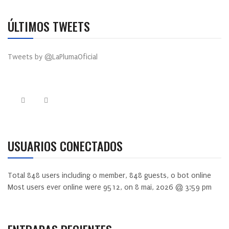
ÚLTIMOS TWEETS
Tweets by @LaPlumaOficial
USUARIOS CONECTADOS
Total
848
users including
0
member,
848
guests,
0
bot online
Most users ever online were
9512
, on 8 mai, 2026 @ 3:59 pm