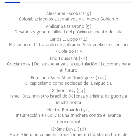
Alexander Escobar
(
19
)
Colombia: Medios alternativos y el nuevo Gobierno
Amílcar Salas Oroño
(
5
)
Desafíos y gobernabilidad del próximo mandato de Lula
Carlos E. Lippo
(
14
)
El imperio está tratando de aplicar en Venezuela el escenario
« Libia-2011 »
Éric Toussaint
(
42
)
Grecia 2015 | De la esperanza a la capitulación | Lecciones para
el futuro
Fernando Buen Abad Domínguez
(
101
)
El capitalismo como sociedad de la Impudicia
Gideon Levy
(
54
)
Israel Katz, ministro israelí de Defensa y criminal de guerra a
mucha honra
Héctor Bernardo
(
54
)
Insurrección en Bolivia: una trinchera contra el avance
neocolonial
Jérôme Duval
(
16
)
Hôtel-Dieu, ou comment transformer un hôpital en hôtel de