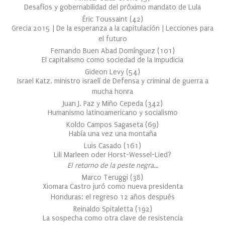
Desafíos y gobernabilidad del próximo mandato de Lula
Éric Toussaint
(
42
)
Grecia 2015 | De la esperanza a la capitulación | Lecciones para
el futuro
Fernando Buen Abad Domínguez
(
101
)
El capitalismo como sociedad de la Impudicia
Gideon Levy
(
54
)
Israel Katz, ministro israelí de Defensa y criminal de guerra a
mucha honra
Juan J. Paz y Miño Cepeda
(
342
)
Humanismo latinoamericano y socialismo
Koldo Campos Sagaseta
(
69
)
Había una vez una montaña
Luis Casado
(
161
)
Lili Marleen oder Horst-Wessel-Lied?
El retorno de la peste negra…
Marco Teruggi
(
38
)
Xiomara Castro juró como nueva presidenta
Honduras: el regreso 12 años después
Reinaldo Spitaletta
(
192
)
La sospecha como otra clave de resistencia