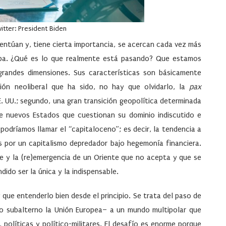
itter: President Biden
centúan y, tiene cierta importancia, se acercan cada vez más
pa
. ¿Qué es lo que realmente está pasando? Que estamos
grandes dimensiones. Sus características son básicamente
ión neoliberal
que ha sido, no hay que olvidarlo, la
pax
E. UU.; segundo, una gran
transición geopolítica
determinada
de nuevos Estados que cuestionan su dominio indiscutido e
 podríamos llamar el “
capitaloceno
”; es decir, la tendencia a
es por un capitalismo depredador bajo hegemonía financiera.
te
y la
(re)emergencia de un Oriente
que no acepta y que se
dido ser la única y la indispensable.
que entenderlo bien desde el principio. Se trata del paso de
o subalterno la
Unión Europea
– a un mundo multipolar que
políticas y político-militares. El desafío es enorme porque