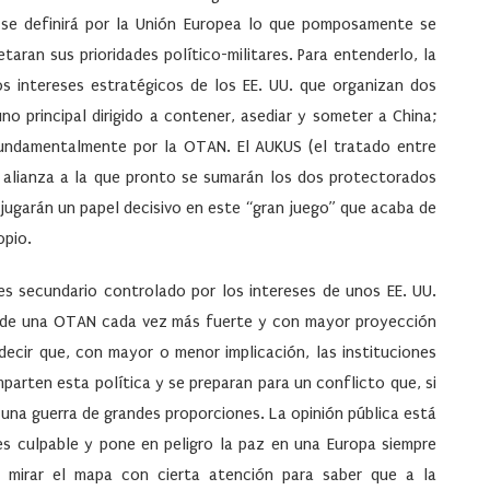
 se definirá por la Unión Europea lo que pomposamente se
aran sus prioridades político-militares. Para entenderlo, la
os intereses estratégicos de los EE. UU. que organizan dos
no principal dirigido a contener, asediar y someter a
China
;
undamentalmente por la OTAN. El
AUKUS
(el tratado entre
ia alianza a la que pronto se sumarán los dos protectorados
jugarán un papel decisivo en este “gran juego” que acaba de
opio.
es secundario controlado por los intereses de unos EE. UU.
de una OTAN cada vez más fuerte y con mayor proyección
ecir que, con mayor o menor implicación, las instituciones
parten esta política y se preparan para un conflicto que, si
 una guerra de grandes proporciones. La opinión pública está
es culpable y pone en peligro la paz en una Europa siempre
ía mirar el mapa con cierta atención para saber que a la