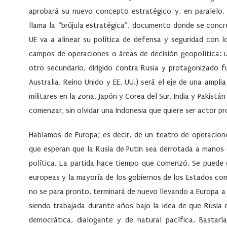
aprobará su nuevo concepto estratégico y, en paralelo,
llama la “
brújula estratégica
”, documento donde se concret
UE va a alinear su política de defensa y seguridad con l
campos de operaciones o áreas de decisión geopolítica: u
otro secundario, dirigido contra
Rusia
y protagonizado f
Australia, Reino Unido y EE. UU.) será el eje de una ampl
militares en la zona,
Japón y Corea del Sur
.
India y Pakistán
comenzar, sin olvidar una
Indonesia
que quiere ser actor pr
Hablamos de Europa; es decir, de un teatro de operacion
que esperan que la
Rusia de Putin
sea derrotada a manos 
política. La partida hace tiempo que comenzó. Se puede d
europeas y la mayoría de los gobiernos de los Estados com
no se para pronto, terminará de nuevo llevando a Europa a
siendo trabajada durante años bajo la idea de que Rusia 
democrática, dialogante y de natural pacífica. Bastar