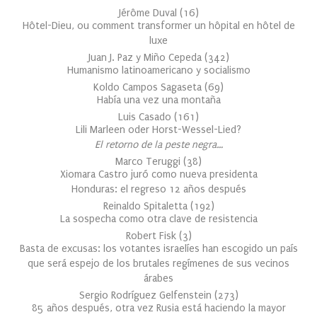
Jérôme Duval
(
16
)
Hôtel-Dieu, ou comment transformer un hôpital en hôtel de
luxe
Juan J. Paz y Miño Cepeda
(
342
)
Humanismo latinoamericano y socialismo
Koldo Campos Sagaseta
(
69
)
Había una vez una montaña
Luis Casado
(
161
)
Lili Marleen oder Horst-Wessel-Lied?
El retorno de la peste negra…
Marco Teruggi
(
38
)
Xiomara Castro juró como nueva presidenta
Honduras: el regreso 12 años después
Reinaldo Spitaletta
(
192
)
La sospecha como otra clave de resistencia
Robert Fisk
(
3
)
Basta de excusas: los votantes israelíes han escogido un país
que será espejo de los brutales regímenes de sus vecinos
árabes
Sergio Rodríguez Gelfenstein
(
273
)
85 años después, otra vez Rusia está haciendo la mayor