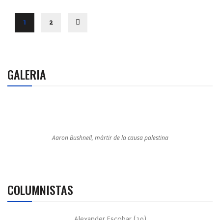
1
2
GALERIA
Aaron Bushnell, mártir de la causa palestina
COLUMNISTAS
Alexander Escobar
(
19
)