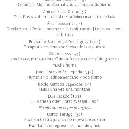
Colombia: Medios alternativos y el nuevo Gobierno
Amílcar Salas Oroño
(
5
)
Desafíos y gobernabilidad del próximo mandato de Lula
Éric Toussaint
(
42
)
Grecia 2015 | De la esperanza a la capitulación | Lecciones para
el futuro
Fernando Buen Abad Domínguez
(
101
)
El capitalismo como sociedad de la Impudicia
Gideon Levy
(
54
)
Israel Katz, ministro israelí de Defensa y criminal de guerra a
mucha honra
Juan J. Paz y Miño Cepeda
(
342
)
Humanismo latinoamericano y socialismo
Koldo Campos Sagaseta
(
69
)
Había una vez una montaña
Luis Casado
(
161
)
Lili Marleen oder Horst-Wessel-Lied?
El retorno de la peste negra…
Marco Teruggi
(
38
)
Xiomara Castro juró como nueva presidenta
Honduras: el regreso 12 años después