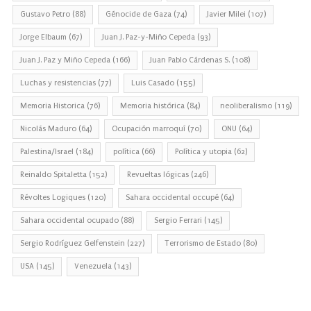
Gustavo Petro
(88)
Génocide de Gaza
(74)
Javier Milei
(107)
Jorge Elbaum
(67)
Juan J. Paz-y-Miño Cepeda
(93)
Juan J. Paz y Miño Cepeda
(166)
Juan Pablo Cárdenas S.
(108)
Luchas y resistencias
(77)
Luis Casado
(155)
Memoria Historica
(76)
Memoria histórica
(84)
neoliberalismo
(119)
Nicolás Maduro
(64)
Ocupación marroquí
(70)
ONU
(64)
Palestina/Israel
(184)
política
(66)
Política y utopia
(62)
Reinaldo Spitaletta
(152)
Revueltas lógicas
(246)
Révoltes Logiques
(120)
Sahara occidental occupé
(64)
Sahara occidental ocupado
(88)
Sergio Ferrari
(145)
Sergio Rodríguez Gelfenstein
(227)
Terrorismo de Estado
(80)
USA
(145)
Venezuela
(143)