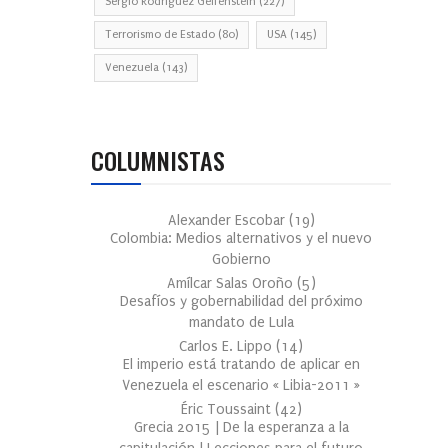
Sergio Rodríguez Gelfenstein
(227)
Terrorismo de Estado
(80)
USA
(145)
Venezuela
(143)
COLUMNISTAS
Alexander Escobar
(
19
)
Colombia: Medios alternativos y el nuevo
Gobierno
Amílcar Salas Oroño
(
5
)
Desafíos y gobernabilidad del próximo
mandato de Lula
Carlos E. Lippo
(
14
)
El imperio está tratando de aplicar en
Venezuela el escenario « Libia-2011 »
Éric Toussaint
(
42
)
Grecia 2015 | De la esperanza a la