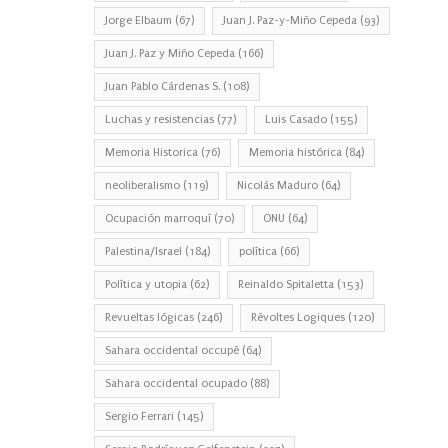
Jorge Elbaum
(67)
Juan J. Paz-y-Miño Cepeda
(93)
Juan J. Paz y Miño Cepeda
(166)
Juan Pablo Cárdenas S.
(108)
Luchas y resistencias
(77)
Luis Casado
(155)
Memoria Historica
(76)
Memoria histórica
(84)
neoliberalismo
(119)
Nicolás Maduro
(64)
Ocupación marroquí
(70)
ONU
(64)
Palestina/Israel
(184)
política
(66)
Política y utopia
(62)
Reinaldo Spitaletta
(153)
Revueltas lógicas
(246)
Révoltes Logiques
(120)
Sahara occidental occupé
(64)
Sahara occidental ocupado
(88)
Sergio Ferrari
(145)