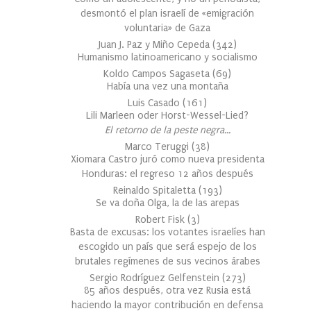
desmontó el plan israelí de «emigración
voluntaria» de Gaza
Juan J. Paz y Miño Cepeda
(
342
)
Humanismo latinoamericano y socialismo
Koldo Campos Sagaseta
(
69
)
Había una vez una montaña
Luis Casado
(
161
)
Lili Marleen oder Horst-Wessel-Lied?
El retorno de la peste negra…
Marco Teruggi
(
38
)
Xiomara Castro juró como nueva presidenta
Honduras: el regreso 12 años después
Reinaldo Spitaletta
(
193
)
Se va doña Olga, la de las arepas
Robert Fisk
(
3
)
Basta de excusas: los votantes israelíes han
escogido un país que será espejo de los
brutales regímenes de sus vecinos árabes
Sergio Rodríguez Gelfenstein
(
273
)
85 años después, otra vez Rusia está
haciendo la mayor contribución en defensa