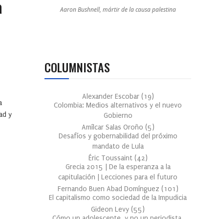
a
Aaron Bushnell, mártir de la causa palestina
COLUMNISTAS
Alexander Escobar
(
19
)
a
Colombia: Medios alternativos y el nuevo
ad y
Gobierno
Amílcar Salas Oroño
(
5
)
Desafíos y gobernabilidad del próximo
mandato de Lula
Éric Toussaint
(
42
)
Grecia 2015 | De la esperanza a la
capitulación | Lecciones para el futuro
Fernando Buen Abad Domínguez
(
101
)
El capitalismo como sociedad de la Impudicia
Gideon Levy
(
55
)
Cómo un adolescente, y no un periodista,