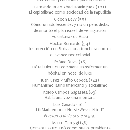
capitulación | Lecciones para el futuro
Fernando Buen Abad Domínguez
(
101
)
El capitalismo como sociedad de la Impudicia
Gideon Levy
(
55
)
Cómo un adolescente, y no un periodista,
desmontó el plan israelí de «emigración
voluntaria» de Gaza
Héctor Bernardo
(
54
)
Insurrección en Bolivia: una trinchera contra
el avance neocolonial
Jérôme Duval
(
16
)
Hôtel-Dieu, ou comment transformer un
hôpital en hôtel de luxe
Juan J. Paz y Miño Cepeda
(
342
)
Humanismo latinoamericano y socialismo
Koldo Campos Sagaseta
(
69
)
Había una vez una montaña
Luis Casado
(
161
)
Lili Marleen oder Horst-Wessel-Lied?
El retorno de la peste negra…
Marco Teruggi
(
38
)
Xiomara Castro juró como nueva presidenta