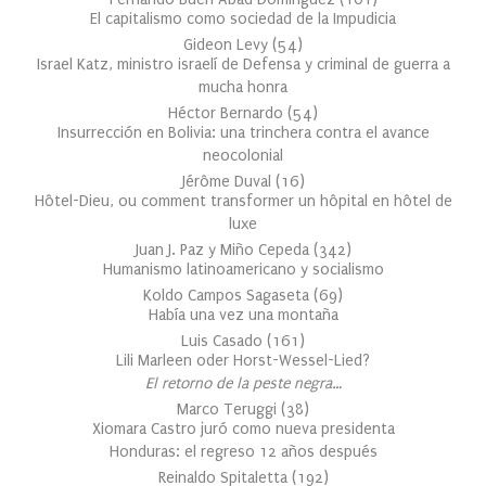
El capitalismo como sociedad de la Impudicia
Gideon Levy
(
54
)
Israel Katz, ministro israelí de Defensa y criminal de guerra a
mucha honra
Héctor Bernardo
(
54
)
Insurrección en Bolivia: una trinchera contra el avance
neocolonial
Jérôme Duval
(
16
)
Hôtel-Dieu, ou comment transformer un hôpital en hôtel de
luxe
Juan J. Paz y Miño Cepeda
(
342
)
Humanismo latinoamericano y socialismo
Koldo Campos Sagaseta
(
69
)
Había una vez una montaña
Luis Casado
(
161
)
Lili Marleen oder Horst-Wessel-Lied?
El retorno de la peste negra…
Marco Teruggi
(
38
)
Xiomara Castro juró como nueva presidenta
Honduras: el regreso 12 años después
Reinaldo Spitaletta
(
192
)