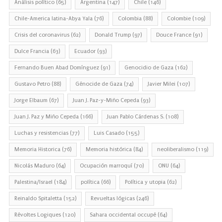
Análisis político
(65)
Argentina
(147)
Chile
(146)
Chile-America latina-Abya Yala
(76)
Colombia
(88)
Colombie
(109)
Crisis del coronavirus
(62)
Donald Trump
(97)
Douce France
(91)
Dulce Francia
(63)
Ecuador
(93)
Fernando Buen Abad Domínguez
(91)
Genocidio de Gaza
(162)
Gustavo Petro
(88)
Génocide de Gaza
(74)
Javier Milei
(107)
Jorge Elbaum
(67)
Juan J. Paz-y-Miño Cepeda
(93)
Juan J. Paz y Miño Cepeda
(166)
Juan Pablo Cárdenas S.
(108)
Luchas y resistencias
(77)
Luis Casado
(155)
Memoria Historica
(76)
Memoria histórica
(84)
neoliberalismo
(119)
Nicolás Maduro
(64)
Ocupación marroquí
(70)
ONU
(64)
Palestina/Israel
(184)
política
(66)
Política y utopia
(62)
Reinaldo Spitaletta
(152)
Revueltas lógicas
(246)
Révoltes Logiques
(120)
Sahara occidental occupé
(64)