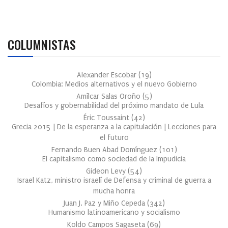
COLUMNISTAS
Alexander Escobar
(
19
)
Colombia: Medios alternativos y el nuevo Gobierno
Amílcar Salas Oroño
(
5
)
Desafíos y gobernabilidad del próximo mandato de Lula
Éric Toussaint
(
42
)
Grecia 2015 | De la esperanza a la capitulación | Lecciones para
el futuro
Fernando Buen Abad Domínguez
(
101
)
El capitalismo como sociedad de la Impudicia
Gideon Levy
(
54
)
Israel Katz, ministro israelí de Defensa y criminal de guerra a
mucha honra
Juan J. Paz y Miño Cepeda
(
342
)
Humanismo latinoamericano y socialismo
Koldo Campos Sagaseta
(
69
)