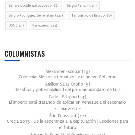
Sahara occidental ocupado
(88)
Sergio Ferrari
(145)
Sergio Rodríguez Gelfenstein
(227)
Terrorismo de Estado
(80)
USA
(145)
Venezuela
(143)
COLUMNISTAS
Alexander Escobar
(
19
)
Colombia: Medios alternativos y el nuevo Gobierno
Amílcar Salas Oroño
(
5
)
Desafíos y gobernabilidad del próximo mandato de Lula
Carlos E. Lippo
(
14
)
El imperio está tratando de aplicar en Venezuela el escenario
« Libia-2011 »
Éric Toussaint
(
42
)
Grecia 2015 | De la esperanza a la capitulación | Lecciones para
el futuro
Fernando Buen Abad Domínguez
(
101
)