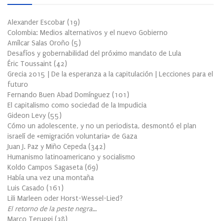
Alexander Escobar
(
19
)
Colombia: Medios alternativos y el nuevo Gobierno
Amílcar Salas Oroño
(
5
)
Desafíos y gobernabilidad del próximo mandato de Lula
Éric Toussaint
(
42
)
Grecia 2015 | De la esperanza a la capitulación | Lecciones para el
futuro
Fernando Buen Abad Domínguez
(
101
)
El capitalismo como sociedad de la Impudicia
Gideon Levy
(
55
)
Cómo un adolescente, y no un periodista, desmontó el plan
israelí de «emigración voluntaria» de Gaza
Juan J. Paz y Miño Cepeda
(
342
)
Humanismo latinoamericano y socialismo
Koldo Campos Sagaseta
(
69
)
Había una vez una montaña
Luis Casado
(
161
)
Lili Marleen oder Horst-Wessel-Lied?
El retorno de la peste negra…
Marco Teruggi
(
38
)