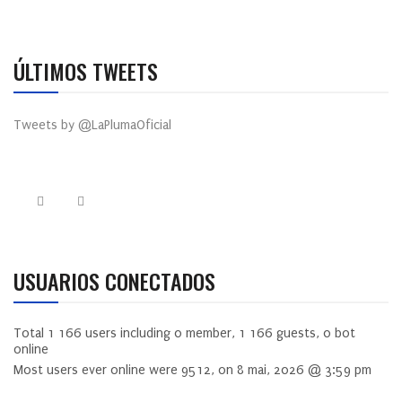
ÚLTIMOS TWEETS
Tweets by @LaPlumaOficial
USUARIOS CONECTADOS
Total
1 166
users including
0
member,
1 166
guests,
0
bot
online
Most users ever online were
9512
, on 8 mai, 2026 @ 3:59 pm