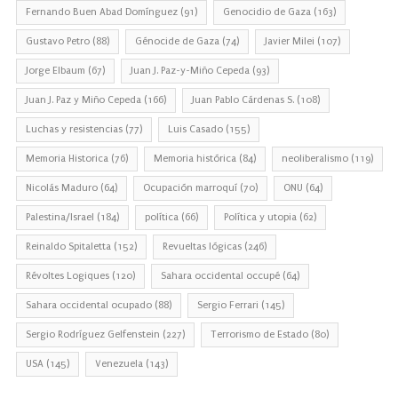
Fernando Buen Abad Domínguez
(91)
Genocidio de Gaza
(163)
Gustavo Petro
(88)
Génocide de Gaza
(74)
Javier Milei
(107)
Jorge Elbaum
(67)
Juan J. Paz-y-Miño Cepeda
(93)
Juan J. Paz y Miño Cepeda
(166)
Juan Pablo Cárdenas S.
(108)
Luchas y resistencias
(77)
Luis Casado
(155)
Memoria Historica
(76)
Memoria histórica
(84)
neoliberalismo
(119)
Nicolás Maduro
(64)
Ocupación marroquí
(70)
ONU
(64)
Palestina/Israel
(184)
política
(66)
Política y utopia
(62)
Reinaldo Spitaletta
(152)
Revueltas lógicas
(246)
Révoltes Logiques
(120)
Sahara occidental occupé
(64)
Sahara occidental ocupado
(88)
Sergio Ferrari
(145)
Sergio Rodríguez Gelfenstein
(227)
Terrorismo de Estado
(80)
USA
(145)
Venezuela
(143)