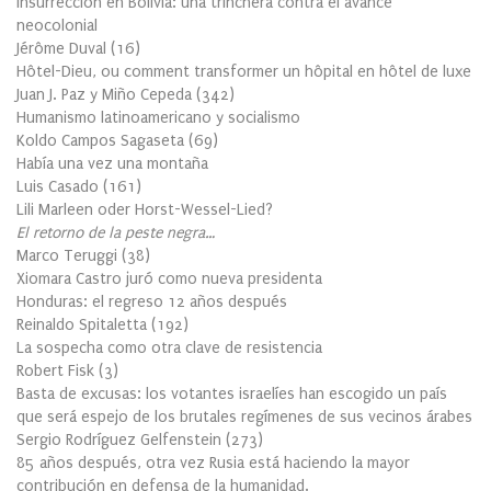
Insurrección en Bolivia: una trinchera contra el avance
neocolonial
Jérôme Duval
(
16
)
Hôtel-Dieu, ou comment transformer un hôpital en hôtel de luxe
Juan J. Paz y Miño Cepeda
(
342
)
Humanismo latinoamericano y socialismo
Koldo Campos Sagaseta
(
69
)
Había una vez una montaña
Luis Casado
(
161
)
Lili Marleen oder Horst-Wessel-Lied?
El retorno de la peste negra…
Marco Teruggi
(
38
)
Xiomara Castro juró como nueva presidenta
Honduras: el regreso 12 años después
Reinaldo Spitaletta
(
192
)
La sospecha como otra clave de resistencia
Robert Fisk
(
3
)
Basta de excusas: los votantes israelíes han escogido un país
que será espejo de los brutales regímenes de sus vecinos árabes
Sergio Rodríguez Gelfenstein
(
273
)
85 años después, otra vez Rusia está haciendo la mayor
contribución en defensa de la humanidad.