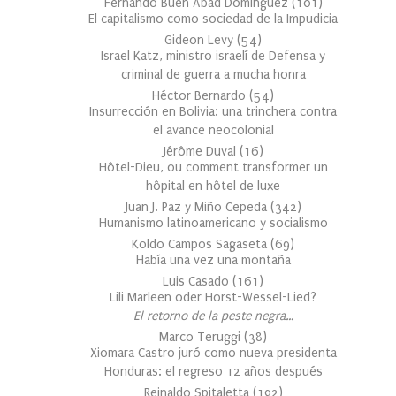
Fernando Buen Abad Domínguez
(
101
)
El capitalismo como sociedad de la Impudicia
Gideon Levy
(
54
)
Israel Katz, ministro israelí de Defensa y
criminal de guerra a mucha honra
Héctor Bernardo
(
54
)
Insurrección en Bolivia: una trinchera contra
el avance neocolonial
Jérôme Duval
(
16
)
Hôtel-Dieu, ou comment transformer un
hôpital en hôtel de luxe
Juan J. Paz y Miño Cepeda
(
342
)
Humanismo latinoamericano y socialismo
Koldo Campos Sagaseta
(
69
)
Había una vez una montaña
Luis Casado
(
161
)
Lili Marleen oder Horst-Wessel-Lied?
El retorno de la peste negra…
Marco Teruggi
(
38
)
Xiomara Castro juró como nueva presidenta
Honduras: el regreso 12 años después
Reinaldo Spitaletta
(
192
)