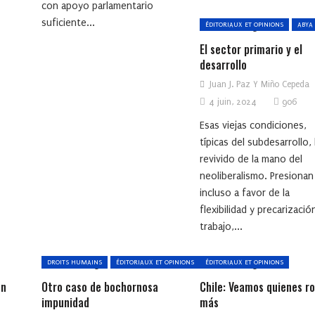
con apoyo parlamentario
suficiente...
ÉDITORIAUX ET OPINIONS
ABYA
El sector primario y el
desarrollo
Juan J. Paz Y Miño Cepeda
4 juin, 2024
906
Esas viejas condiciones,
típicas del subdesarrollo,
revivido de la mano del
neoliberalismo. Presionan
incluso a favor de la
flexibilidad y precarizació
trabajo,...
DROITS HUMAINS
ÉDITORIAUX ET OPINIONS
ÉDITORIAUX ET OPINIONS
IMPUNITÉ
on
Otro caso de bochornosa
Chile: Veamos quienes r
impunidad
más