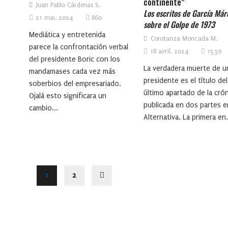
continente”
Juan Pablo Cárdenas S.
Los escritos de García Má
21 mai, 2024
860
sobre el Golpe de 1973
Mediática y entretenida
Constanza Moncada M.
parece la confrontación verbal
18 avril, 2024
1530
del presidente Boric con los
La verdadera muerte de u
mandamases cada vez más
presidente es el título del
soberbios del empresariado.
último apartado de la crón
Ojalá esto significara un
publicada en dos partes e
cambio...
Alternativa. La primera en.
1
2