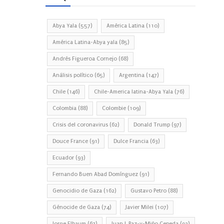
Abya Yala
(557)
América Latina
(110)
América Latina-Abya yala
(85)
Andrés Figueroa Cornejo
(68)
Análisis político
(65)
Argentina
(147)
Chile
(146)
Chile-America latina-Abya Yala
(76)
Colombia
(88)
Colombie
(109)
Crisis del coronavirus
(62)
Donald Trump
(97)
Douce France
(91)
Dulce Francia
(63)
Ecuador
(93)
Fernando Buen Abad Domínguez
(91)
Genocidio de Gaza
(162)
Gustavo Petro
(88)
Génocide de Gaza
(74)
Javier Milei
(107)
Jorge Elbaum
(67)
Juan J. Paz-y-Miño Cepeda
(93)