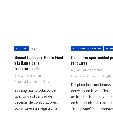
CULTURE
ÉDITORIAUX ET OPINIONS
POLIT
Manuel Cabieses, Punto Final
Chile: Una oportunidad p
y la llama de la
renovarse
transformación
Juan Pablo Cárdenas S.
Aram Aharonian
30 janvier, 2026
481
19 avril, 2026
770
Del pinochetismo hemos
Sus páginas, producto del
derivado en la genuflexa
talento y solidaridad de
actitud hacia quien gobie
decenas de colaboradores,
en la Casa Blanca. Hacia el
constituyen un registro -a
“trumpismo” que amenaz