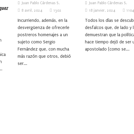
Juan Pablo Cárdenas S.
Juan Pablo Cárdenas S.
rquez
8 avril, 2024
1302
18 janvier, 2024
110
Incurriendo, además, en la
Todos los días se descub
desvergüenza de ofrecerle
desfalcos que, de lado y 
postreros homenajes a un
demuestran que la polític
n
sujeto como Sergio
hace tiempo dejó de ser 
Fernández que, con mucha
apostolado (como se...
ica
más razón que otros, debió
n
ser...
..