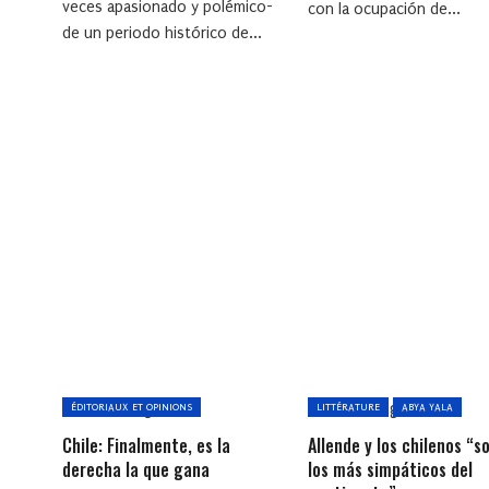
veces apasionado y polémico-
con la ocupación de...
de un periodo histórico de...
ÉDITORIAUX ET OPINIONS
LITTÉRATURE
ABYA YALA
Chile: Finalmente, es la
Allende y los chilenos “s
derecha la que gana
los más simpáticos del