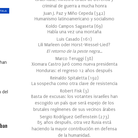
criminal de guerra a mucha honra
 YALA
Juan J. Paz y Miño Cepeda
(
342
)
Humanismo latinoamericano y socialismo
Koldo Campos Sagaseta
(
69
)
Había una vez una montaña
Luis Casado
(
161
)
Lili Marleen oder Horst-Wessel-Lied?
El retorno de la peste negra…
Marco Teruggi
(
38
)
 han
Xiomara Castro juró como nueva presidenta
Honduras: el regreso 12 años después
Reinaldo Spitaletta
(
192
)
La sospecha como otra clave de resistencia
Robert Fisk
(
3
)
n del
Basta de excusas: los votantes israelíes han
escogido un país que será espejo de los
brutales regímenes de sus vecinos árabes
Sergio Rodríguez Gelfenstein
(
273
)
85 años después, otra vez Rusia está
oban
haciendo la mayor contribución en defensa
de la humanidad.