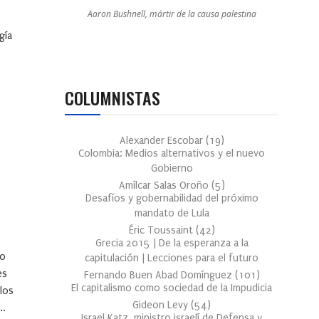
Aaron Bushnell, mártir de la causa palestina
gía
COLUMNISTAS
Alexander Escobar
(
19
)
Colombia: Medios alternativos y el nuevo
Gobierno
Amílcar Salas Oroño
(
5
)
Desafíos y gobernabilidad del próximo
mandato de Lula
Éric Toussaint
(
42
)
o
Grecia 2015 | De la esperanza a la
co
capitulación | Lecciones para el futuro
es
Fernando Buen Abad Domínguez
(
101
)
El capitalismo como sociedad de la Impudicia
 los
Gideon Levy
(
54
)
..
Israel Katz, ministro israelí de Defensa y