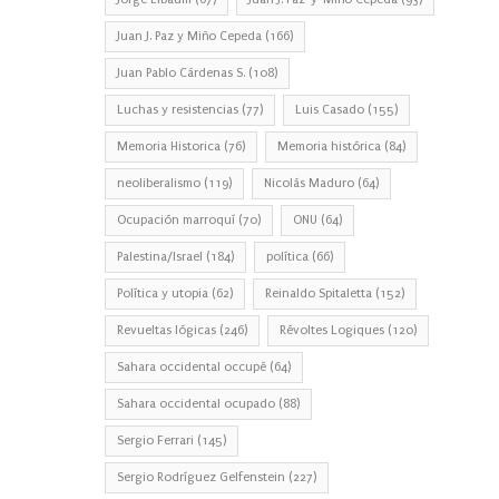
Juan J. Paz y Miño Cepeda
(166)
Juan Pablo Cárdenas S.
(108)
Luchas y resistencias
(77)
Luis Casado
(155)
Memoria Historica
(76)
Memoria histórica
(84)
neoliberalismo
(119)
Nicolás Maduro
(64)
Ocupación marroquí
(70)
ONU
(64)
Palestina/Israel
(184)
política
(66)
Política y utopia
(62)
Reinaldo Spitaletta
(152)
Revueltas lógicas
(246)
Révoltes Logiques
(120)
Sahara occidental occupé
(64)
Sahara occidental ocupado
(88)
Sergio Ferrari
(145)
Sergio Rodríguez Gelfenstein
(227)