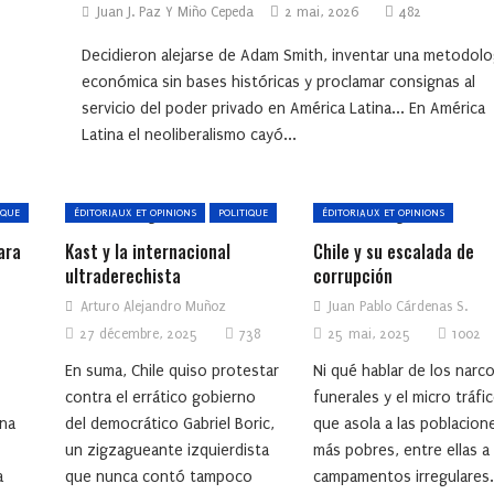
Juan J. Paz Y Miño Cepeda
2 mai, 2026
482
Decidieron alejarse de Adam Smith, inventar una metodolo
económica sin bases históricas y proclamar consignas al
servicio del poder privado en América Latina... En América
Latina el neoliberalismo cayó...
IQUE
ÉDITORIAUX ET OPINIONS
POLITIQUE
ÉDITORIAUX ET OPINIONS
ara
Kast y la internacional
Chile y su escalada de
ultraderechista
corrupción
Arturo Alejandro Muñoz
Juan Pablo Cárdenas S.
27 décembre, 2025
738
25 mai, 2025
1002
En suma, Chile quiso protestar
Ni qué hablar de los narc
contra el errático gobierno
funerales y el micro tráfi
rna
del democrático Gabriel Boric,
que asola a las poblacion
un zigzagueante izquierdista
más pobres, entre ellas a
a
que nunca contó tampoco
campamentos irregulares.