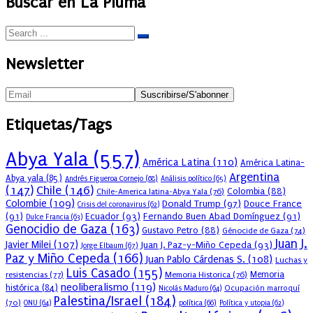
Buscar en La Pluma
Newsletter
Etiquetas/Tags
Abya Yala
(557)
América Latina
(110)
América Latina-
Argentina
Abya yala
(85)
Andrés Figueroa Cornejo
(68)
Análisis político
(65)
(147)
Chile
(146)
Colombia
(88)
Chile-America latina-Abya Yala
(76)
Colombie
(109)
Donald Trump
(97)
Douce France
Crisis del coronavirus
(62)
(91)
Ecuador
(93)
Fernando Buen Abad Domínguez
(91)
Dulce Francia
(63)
Genocidio de Gaza
(163)
Gustavo Petro
(88)
Génocide de Gaza
(74)
Juan J.
Javier Milei
(107)
Juan J. Paz-y-Miño Cepeda
(93)
Jorge Elbaum
(67)
Paz y Miño Cepeda
(166)
Juan Pablo Cárdenas S.
(108)
Luchas y
Luis Casado
(155)
resistencias
(77)
Memoria Historica
(76)
Memoria
neoliberalismo
(119)
histórica
(84)
Ocupación marroquí
Nicolás Maduro
(64)
Palestina/Israel
(184)
(70)
política
(66)
ONU
(64)
Política y utopia
(62)