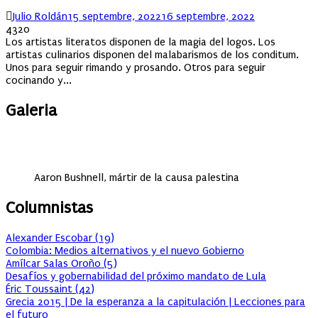
Author
Posted
Julio Roldán
15 septembre, 2022
16 septembre, 2022
on
4320
Los artistas literatos disponen de la magia del logos. Los
artistas culinarios disponen del malabarismos de los conditum.
Unos para seguir rimando y prosando. Otros para seguir
cocinando y...
Galeria
Aaron Bushnell, mártir de la causa palestina
Columnistas
Alexander Escobar
(
19
)
Colombia: Medios alternativos y el nuevo Gobierno
Amílcar Salas Oroño
(
5
)
Desafíos y gobernabilidad del próximo mandato de Lula
Éric Toussaint
(
42
)
Grecia 2015 | De la esperanza a la capitulación | Lecciones para
el futuro