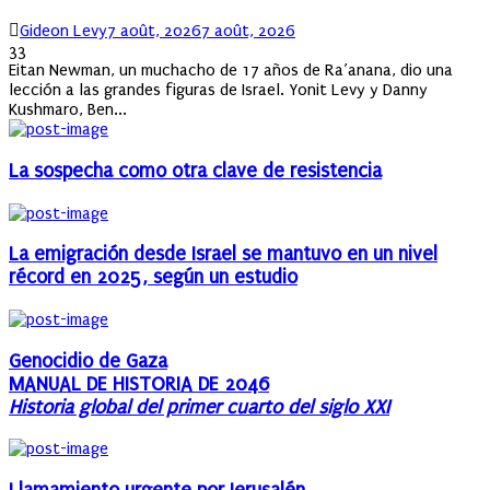
Author
Posted
Gideon Levy
7 août, 2026
7 août, 2026
on
33
Eitan Newman, un muchacho de 17 años de Ra’anana, dio una
lección a las grandes figuras de Israel. Yonit Levy y Danny
Kushmaro, Ben...
La sospecha como otra clave de resistencia
La emigración desde Israel se mantuvo en un nivel
récord en 2025, según un estudio
Genocidio de Gaza
MANUAL DE HISTORIA DE 2046
Historia global del primer cuarto del siglo XXI