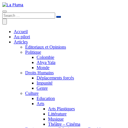
Accueil
Au pilori
Articles
Éditoriaux et Opinions
Politique
Colombie
Abya Yala
Monde
Droits Humains
Déplacements forcés
Impunité
Genre
Culture
Education
Arts
Arts Plastiques
Littérature
Musique
Théâtre – Cinéma