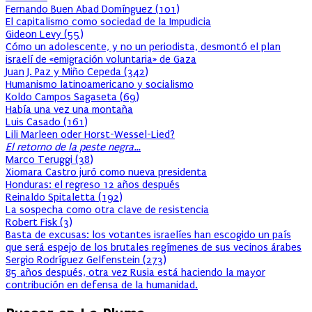
Fernando Buen Abad Domínguez
(
101
)
El capitalismo como sociedad de la Impudicia
Gideon Levy
(
55
)
Cómo un adolescente, y no un periodista, desmontó el plan
israelí de «emigración voluntaria» de Gaza
Juan J. Paz y Miño Cepeda
(
342
)
Humanismo latinoamericano y socialismo
Koldo Campos Sagaseta
(
69
)
Había una vez una montaña
Luis Casado
(
161
)
Lili Marleen oder Horst-Wessel-Lied?
El retorno de la peste negra…
Marco Teruggi
(
38
)
Xiomara Castro juró como nueva presidenta
Honduras: el regreso 12 años después
Reinaldo Spitaletta
(
192
)
La sospecha como otra clave de resistencia
Robert Fisk
(
3
)
Basta de excusas: los votantes israelíes han escogido un país
que será espejo de los brutales regímenes de sus vecinos árabes
Sergio Rodríguez Gelfenstein
(
273
)
85 años después, otra vez Rusia está haciendo la mayor
contribución en defensa de la humanidad.