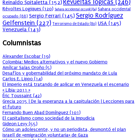
Revueltas lógicas
(246)
Reinaldo Spitaletta
(152)
Révoltes Logiques
(120)
Sahara occidental
Sahara occidental occupé
(64)
Sergio Rodríguez
Sergio Ferrari
(145)
ocupado
(88)
Gelfenstein
(227)
USA
(145)
Terrorismo de Estado
(80)
Venezuela
(143)
Columnistas
Alexander Escobar
(
19
)
Colombia: Medios alternativos y el nuevo Gobierno
Amílcar Salas Oroño
(
5
)
Desafíos y gobernabilidad del próximo mandato de Lula
Carlos E. Lippo
(
14
)
El imperio está tratando de aplicar en Venezuela el escenario
« Libia-2011 »
Éric Toussaint
(
42
)
Grecia 2015 | De la esperanza a la capitulación | Lecciones para
el futuro
Fernando Buen Abad Domínguez
(
101
)
El capitalismo como sociedad de la Impudicia
Gideon Levy
(
55
)
Cómo un adolescente, y no un periodista, desmontó el plan
israelí de «emigración voluntaria» de Gaza