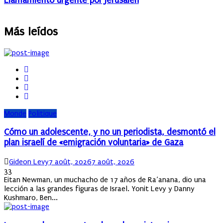
Llamamiento urgente por Jerusalén
Más leídos
Monde
Politique
Cómo un adolescente, y no un periodista, desmontó el
plan israelí de «emigración voluntaria» de Gaza
Author
Posted
Gideon Levy
7 août, 2026
7 août, 2026
on
33
Eitan Newman, un muchacho de 17 años de Ra’anana, dio una
lección a las grandes figuras de Israel. Yonit Levy y Danny
Kushmaro, Ben...