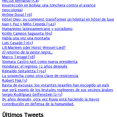
Héctor Bernardo
(
54
)
Insurrección en Bolivia: una trinchera contra el avance
neocolonial
Jérôme Duval
(
16
)
Hôtel-Dieu, ou comment transformer un hôpital en hôtel de luxe
Juan J. Paz y Miño Cepeda
(
342
)
Humanismo latinoamericano y socialismo
Koldo Campos Sagaseta
(
69
)
Había una vez una montaña
Luis Casado
(
161
)
Lili Marleen oder Horst-Wessel-Lied?
El retorno de la peste negra…
Marco Teruggi
(
38
)
Xiomara Castro juró como nueva presidenta
Honduras: el regreso 12 años después
Reinaldo Spitaletta
(
192
)
La sospecha como otra clave de resistencia
Robert Fisk
(
3
)
Basta de excusas: los votantes israelíes han escogido un país
que será espejo de los brutales regímenes de sus vecinos árabes
Sergio Rodríguez Gelfenstein
(
273
)
85 años después, otra vez Rusia está haciendo la mayor
contribución en defensa de la humanidad.
Últimos Tweets