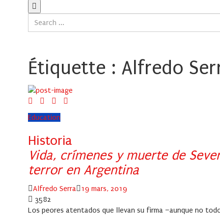
Étiquette :
Alfredo Ser
Education
Historia
Vida, crímenes y muerte de Sever
terror en Argentina
Author
Posted
Alfredo Serra
19 mars, 2019
on
3582
Los peores atentados que llevan su firma –aunque no todo