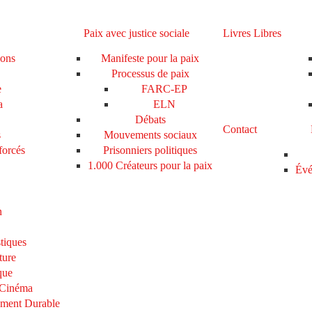
Paix avec justice sociale
Livres Libres
ions
Manifeste pour la paix
Processus de paix
e
FARC-EP
a
ELN
Débats
Contact
s
Mouvements sociaux
forcés
Prisonniers politiques
1.000 Créateurs pour la paix
Évé
n
tiques
ture
que
 Cinéma
ement Durable