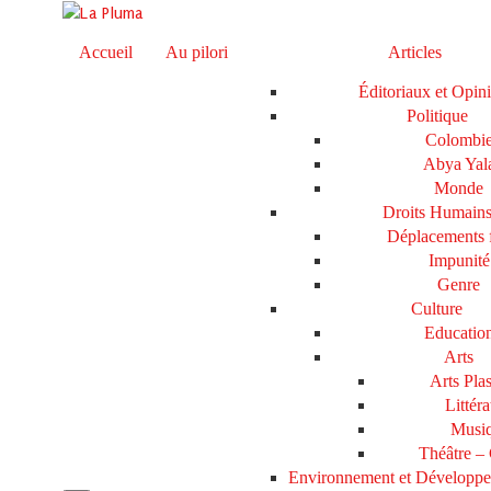
Accueil
Au pilori
Articles
Éditoriaux et Opin
Politique
Colombi
Abya Yal
Monde
Droits Humain
Déplacements 
Impunité
Genre
Culture
Educatio
Arts
Arts Plas
Littéra
Musi
Théâtre –
Environnement et Développ