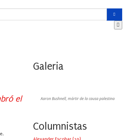
Galeria
bró el
Aaron Bushnell, mártir de la causa palestina
Columnistas
e.
Alexander Escobar
(
19
)