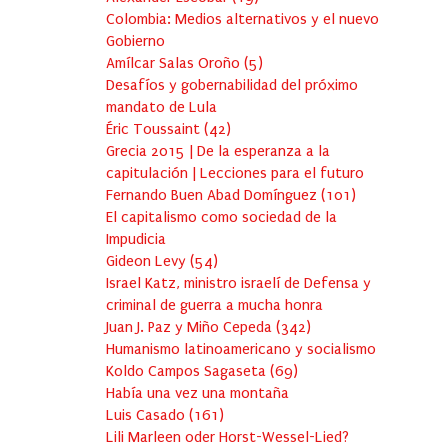
Colombia: Medios alternativos y el nuevo
Gobierno
Amílcar Salas Oroño
(
5
)
Desafíos y gobernabilidad del próximo
mandato de Lula
Éric Toussaint
(
42
)
Grecia 2015 | De la esperanza a la
capitulación | Lecciones para el futuro
Fernando Buen Abad Domínguez
(
101
)
El capitalismo como sociedad de la
Impudicia
Gideon Levy
(
54
)
Israel Katz, ministro israelí de Defensa y
criminal de guerra a mucha honra
Juan J. Paz y Miño Cepeda
(
342
)
Humanismo latinoamericano y socialismo
Koldo Campos Sagaseta
(
69
)
Había una vez una montaña
Luis Casado
(
161
)
Lili Marleen oder Horst-Wessel-Lied?