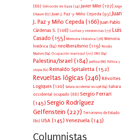
Javier Milei
(107)
(88)
Génocide de Gaza
(74)
Jorge
Juan
Juan J. Paz-y-Miño Cepeda
(93)
Elbaum
(67)
J. Paz y Miño Cepeda
(166)
Juan Pablo
Luis
Cárdenas S.
(108)
Luchas y resistencias
(77)
Casado
(155)
Memoria Historica
(76)
Memoria
neoliberalismo
(119)
histórica
(84)
Nicolás
Ocupación marroquí
(70)
Maduro
(64)
ONU
(64)
Palestina/Israel
(184)
política
(66)
Política y
Reinaldo Spitaletta
(152)
utopia
(62)
Revueltas lógicas
(246)
Révoltes
Logiques
(120)
Sahara
Sahara occidental occupé
(64)
Sergio Ferrari
occidental ocupado
(88)
Sergio Rodríguez
(145)
Gelfenstein
(227)
Terrorismo de Estado
USA
(145)
Venezuela
(143)
(80)
Columnistas