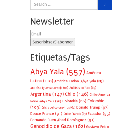
Newsletter
Etiquetas/Tags
Abya Yala
(557)
América
Latina
(110)
América Latina-Abya yala
(85)
Andrés Figueroa Cornejo
(68)
Análisis político
(65)
Argentina
(147)
Chile
(146)
Chile-America
Colombie
Colombia
(88)
latina-Abya Yala
(76)
(109)
Donald Trump
(97)
Crisis del coronavirus
(62)
Douce France
(91)
Ecuador
(93)
Dulce Francia
(63)
Fernando Buen Abad Domínguez
(91)
Genocidio de Gaza
(162)
Gustavo Petro