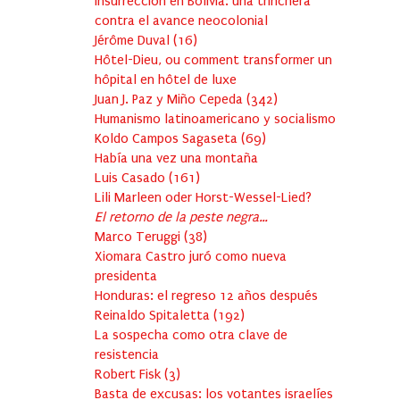
Insurrección en Bolivia: una trinchera
contra el avance neocolonial
Jérôme Duval
(
16
)
Hôtel-Dieu, ou comment transformer un
hôpital en hôtel de luxe
Juan J. Paz y Miño Cepeda
(
342
)
Humanismo latinoamericano y socialismo
Koldo Campos Sagaseta
(
69
)
Había una vez una montaña
Luis Casado
(
161
)
Lili Marleen oder Horst-Wessel-Lied?
El retorno de la peste negra…
Marco Teruggi
(
38
)
Xiomara Castro juró como nueva
presidenta
Honduras: el regreso 12 años después
Reinaldo Spitaletta
(
192
)
La sospecha como otra clave de
resistencia
Robert Fisk
(
3
)
Basta de excusas: los votantes israelíes