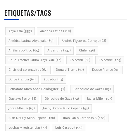
ETIQUETAS/TAGS
Abya Yala
(557)
América Latina
(110)
América Latina-Abya yala
(85)
Andrés Figueroa Cornejo
(68)
Análisis político
(65)
Argentina
(147)
Chile
(146)
Chile-America latina-Abya Yala
(76)
Colombia
(88)
Colombie
(109)
Crisis del coronavirus
(62)
Donald Trump
(97)
Douce France
(91)
Dulce Francia
(63)
Ecuador
(93)
Fernando Buen Abad Domínguez
(91)
Genocidio de Gaza
(163)
Gustavo Petro
(88)
Génocide de Gaza
(74)
Javier Milei
(107)
Jorge Elbaum
(67)
Juan J. Paz-y-Miño Cepeda
(93)
Juan J. Paz y Miño Cepeda
(166)
Juan Pablo Cárdenas S.
(108)
Luchas y resistencias
(77)
Luis Casado
(155)