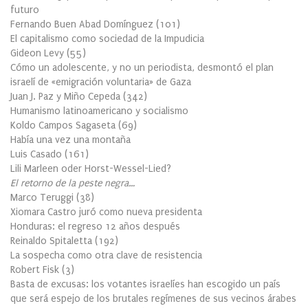
futuro
Fernando Buen Abad Domínguez
(
101
)
El capitalismo como sociedad de la Impudicia
Gideon Levy
(
55
)
Cómo un adolescente, y no un periodista, desmontó el plan
israelí de «emigración voluntaria» de Gaza
Juan J. Paz y Miño Cepeda
(
342
)
Humanismo latinoamericano y socialismo
Koldo Campos Sagaseta
(
69
)
Había una vez una montaña
Luis Casado
(
161
)
Lili Marleen oder Horst-Wessel-Lied?
El retorno de la peste negra…
Marco Teruggi
(
38
)
Xiomara Castro juró como nueva presidenta
Honduras: el regreso 12 años después
Reinaldo Spitaletta
(
192
)
La sospecha como otra clave de resistencia
Robert Fisk
(
3
)
Basta de excusas: los votantes israelíes han escogido un país
que será espejo de los brutales regímenes de sus vecinos árabes