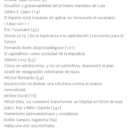
Desafíos y gobernabilidad del próximo mandato de Lula
Carlos E. Lippo
(
14
)
El imperio está tratando de aplicar en Venezuela el escenario
« Libia-2011 »
Éric Toussaint
(
42
)
Grecia 2015 | De la esperanza a la capitulación | Lecciones para el
futuro
Fernando Buen Abad Domínguez
(
101
)
El capitalismo como sociedad de la Impudicia
Gideon Levy
(
55
)
Cómo un adolescente, y no un periodista, desmontó el plan
israelí de «emigración voluntaria» de Gaza
Héctor Bernardo
(
54
)
Insurrección en Bolivia: una trinchera contra el avance
neocolonial
Jérôme Duval
(
16
)
Hôtel-Dieu, ou comment transformer un hôpital en hôtel de luxe
Juan J. Paz y Miño Cepeda
(
342
)
Humanismo latinoamericano y socialismo
Koldo Campos Sagaseta
(
69
)
Había una vez una montaña