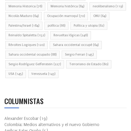
Memoria Historica
(76)
Memoria histórica
(84)
neoliberalismo
(119)
Nicolás Maduro
(64)
Ocupación marroquí
(70)
ONU
(64)
Palestina/Israel
(184)
política
(66)
Política y utopia
(62)
Reinaldo Spitaletta
(152)
Revueltas lógicas
(246)
Révoltes Logiques
(120)
Sahara occidental occupé
(64)
Sahara occidental ocupado
(88)
Sergio Ferrari
(145)
Sergio Rodríguez Gelfenstein
(227)
Terrorismo de Estado
(80)
USA
(145)
Venezuela
(143)
COLUMNISTAS
Alexander Escobar
(
19
)
Colombia: Medios alternativos y el nuevo Gobierno
Amílcar Salas Oroño
(
5
)