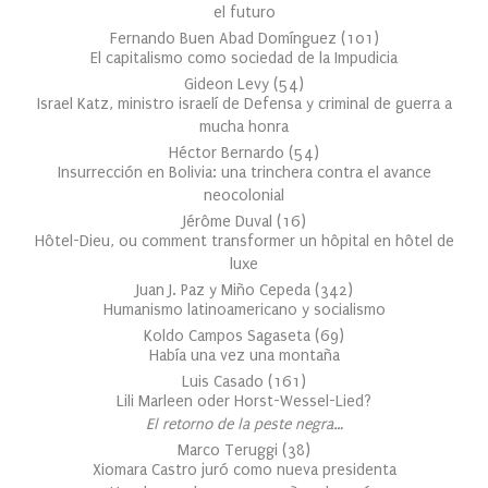
el futuro
Fernando Buen Abad Domínguez
(
101
)
El capitalismo como sociedad de la Impudicia
Gideon Levy
(
54
)
Israel Katz, ministro israelí de Defensa y criminal de guerra a
mucha honra
Héctor Bernardo
(
54
)
Insurrección en Bolivia: una trinchera contra el avance
neocolonial
Jérôme Duval
(
16
)
Hôtel-Dieu, ou comment transformer un hôpital en hôtel de
luxe
Juan J. Paz y Miño Cepeda
(
342
)
Humanismo latinoamericano y socialismo
Koldo Campos Sagaseta
(
69
)
Había una vez una montaña
Luis Casado
(
161
)
Lili Marleen oder Horst-Wessel-Lied?
El retorno de la peste negra…
Marco Teruggi
(
38
)
Xiomara Castro juró como nueva presidenta