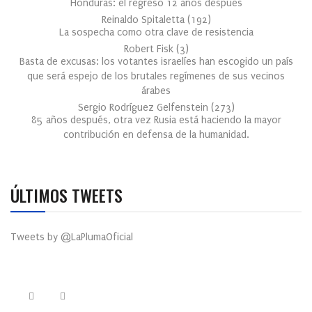
Honduras: el regreso 12 años después
Reinaldo Spitaletta
(
192
)
La sospecha como otra clave de resistencia
Robert Fisk
(
3
)
Basta de excusas: los votantes israelíes han escogido un país
que será espejo de los brutales regímenes de sus vecinos
árabes
Sergio Rodríguez Gelfenstein
(
273
)
85 años después, otra vez Rusia está haciendo la mayor
contribución en defensa de la humanidad.
ÚLTIMOS TWEETS
Tweets by @LaPlumaOficial