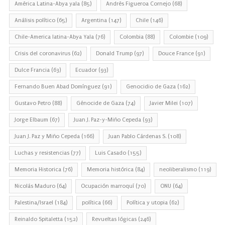
América Latina-Abya yala
(85)
Andrés Figueroa Cornejo
(68)
Análisis político
(65)
Argentina
(147)
Chile
(146)
Chile-America latina-Abya Yala
(76)
Colombia
(88)
Colombie
(109)
Crisis del coronavirus
(62)
Donald Trump
(97)
Douce France
(91)
Dulce Francia
(63)
Ecuador
(93)
Fernando Buen Abad Domínguez
(91)
Genocidio de Gaza
(162)
Gustavo Petro
(88)
Génocide de Gaza
(74)
Javier Milei
(107)
Jorge Elbaum
(67)
Juan J. Paz-y-Miño Cepeda
(93)
Juan J. Paz y Miño Cepeda
(166)
Juan Pablo Cárdenas S.
(108)
Luchas y resistencias
(77)
Luis Casado
(155)
Memoria Historica
(76)
Memoria histórica
(84)
neoliberalismo
(119)
Nicolás Maduro
(64)
Ocupación marroquí
(70)
ONU
(64)
Palestina/Israel
(184)
política
(66)
Política y utopia
(62)
Reinaldo Spitaletta
(152)
Revueltas lógicas
(246)