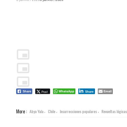
WhatsApp
Email
Post
Share
Share
More :
Abya Yala
Chile
Insurrecciones populares
Revueltas lógicas
,
,
,